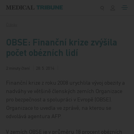
Přeskočit na obsah
Články
OBSE: Finanční krize zvýšila
počet obézních lidí
2 minuty čtení
28. 5. 2014
Finanční krize z roku 2008 urychlila vývoj obezity a
nadváhy ve většině členských zemích Organizace
pro bezpečnost a spolupráci v Evropě (OBSE).
Organizace to uvedla ve zprávě, na kterou se
odvolává agentura AFP.
V zemích OBSE je v průměru 18 procent obézních