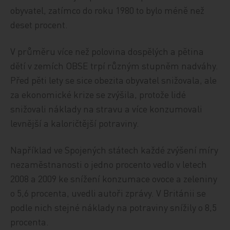
obyvatel, zatímco do roku 1980 to bylo méně než
deset procent.
V průměru více než polovina dospělých a pětina
dětí v zemích OBSE trpí různým stupněm nadváhy.
Před pěti lety se sice obezita obyvatel snižovala, ale
za ekonomické krize se zvýšila, protože lidé
snižovali náklady na stravu a více konzumovali
levnější a kaloričtější potraviny.
Například ve Spojených státech každé zvýšení míry
nezaměstnanosti o jedno procento vedlo v letech
2008 a 2009 ke snížení konzumace ovoce a zeleniny
o 5,6 procenta, uvedli autoři zprávy. V Británii se
podle nich stejné náklady na potraviny snížily o 8,5
procenta.