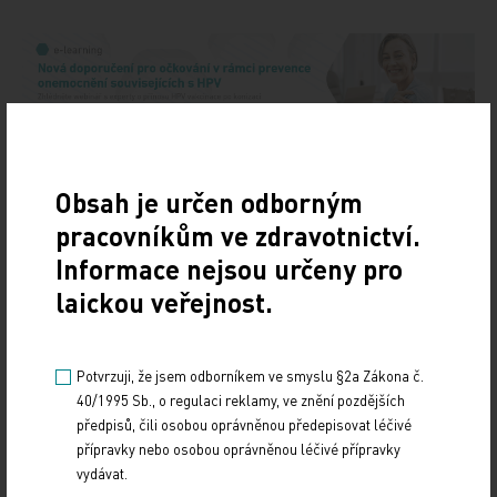
Obsah je určen odborným
Doporučené
pracovníkům ve zdravotnictví.
Informace nejsou určeny pro
19. světový kongres Controversies in Neurology
laickou veřejnost.
(CONy)
10. 3. 2025
Potvrzuji, že jsem odborníkem ve smyslu §2a Zákona č.
19. světový kongres Controversies in Neurology (CONy)
40/1995 Sb., o regulaci reklamy, ve znění pozdějších
se bude konat v termínu 20.–22. března 2025 v Praze.
předpisů, čili osobou oprávněnou předepisovat léčivé
přípravky nebo osobou oprávněnou léčivé přípravky
Vystavování ePoukazů
vydávat.