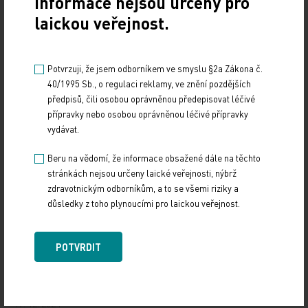
Informace nejsou určeny pro
laickou veřejnost.
Potvrzuji, že jsem odborníkem ve smyslu §2a Zákona č.
40/1995 Sb., o regulaci reklamy, ve znění pozdějších
předpisů, čili osobou oprávněnou předepisovat léčivé
přípravky nebo osobou oprávněnou léčivé přípravky
Doporučené
vydávat.
19. světový kongres Controversies in Neurology
Beru na vědomí, že informace obsažené dále na těchto
(CONy)
stránkách nejsou určeny laické veřejnosti, nýbrž
zdravotnickým odborníkům, a to se všemi riziky a
10. 3. 2025
důsledky z toho plynoucími pro laickou veřejnost.
19. světový kongres Controversies in Neurology (CONy)
se bude konat v termínu 20.–22. března 2025 v Praze.
POTVRDIT
Vystavování ePoukazů
17. 12. 2024