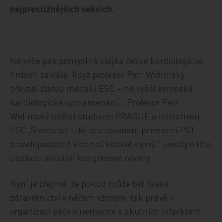
nejprestižnějších sekcích.
Nejvýše pak pomyslná vlajka české kardiologické
hrdosti zavlála, když profesor Petr Widimský
převzal zlatou medaili ESC – nejvyšší evropské
kardiologické vyznamenání. „Profesor Petr
Widimský udělal studiemi PRAGUE a iniciativou
ESC ‚Stents for Life‘ pro zavedení primární PCI
pravděpodobně více než kdokoliv jiný,“ uvedly o této
události oficiální kongresové noviny.
Nyní je zřejmé, že pokud může být české
zdravotnictví v něčem vzorem, tak právě v
organizaci péče o nemocné s akutním infarktem