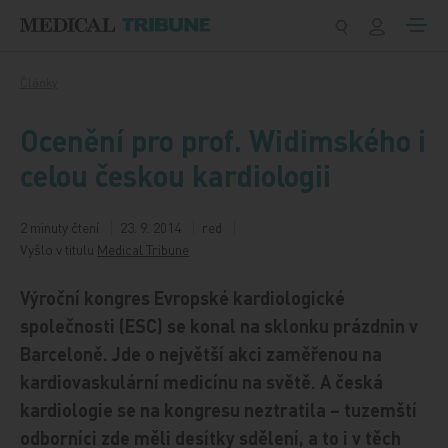
Přeskočit na obsah
Články
Ocenění pro prof. Widimského i
celou českou kardiologii
2 minuty čtení
23. 9. 2014
red
Vyšlo v titulu
Medical Tribune
Výroční kongres Evropské kardiologické
společnosti (ESC) se konal na sklonku prázdnin v
Barceloně. Jde o největší akci zaměřenou na
kardiovaskulární medicínu na světě. A česká
kardiologie se na kongresu neztratila – tuzemští
odborníci zde měli desítky sdělení, a to i v těch