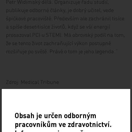
Petr Widimský dělá. Organizuje řadu studií,
publikuje odborné články, je dobrý učitel, vede
špičkové pracoviště. Především ale zachránil tisíce
a spíše desetitisíce životů, když se vší energií
prosazoval PCI u STEMI. Má obrovský podíl na tom,
že se tento život zachraňující výkon postupně
rozšiřuje po světě. Právě o tom je jeho legenda.“
Zdroj: Medical Tribune
Z REGIONŮ
IMPORT: TITULY
Sdílejte článek
Obsah je určen odborným
pracovníkům ve zdravotnictví.