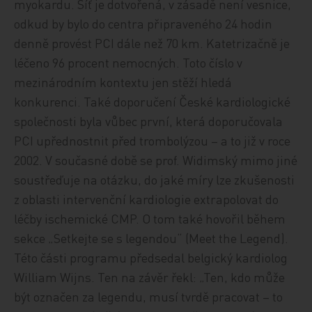
myokardu. Síť je dotvořená, v zásadě není vesnice,
odkud by bylo do centra připraveného 24 hodin
denně provést PCI dále než 70 km. Katetrizačně je
léčeno 96 procent nemocných. Toto číslo v
mezinárodním kontextu jen stěží hledá
konkurenci. Také doporučení České kardiologické
společnosti byla vůbec první, která doporučovala
PCI upřednostnit před trombolýzou – a to již v roce
2002. V současné době se prof. Widimský mimo jiné
soustřeďuje na otázku, do jaké míry lze zkušenosti
z oblasti intervenční kardiologie extrapolovat do
léčby ischemické CMP. O tom také hovořil během
sekce „Setkejte se s legendou“ (Meet the Legend).
Této části programu předsedal belgický kardiolog
William Wijns. Ten na závěr řekl: „Ten, kdo může
být označen za legendu, musí tvrdě pracovat – to