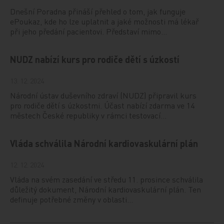
Dnešní Poradna přináší přehled o tom, jak funguje
ePoukaz, kde ho lze uplatnit a jaké možnosti má lékař
při jeho předání pacientovi. Představí mimo…
NUDZ nabízí kurs pro rodiče dětí s úzkostí
13. 12. 2024
Národní ústav duševního zdraví (NUDZ) připravil kurs
pro rodiče dětí s úzkostmi. Účast nabízí zdarma ve 14
městech České republiky v rámci testovací…
Vláda schválila Národní kardiovaskulární plán
12. 12. 2024
Vláda na svém zasedání ve středu 11. prosince schválila
důležitý dokument, Národní kardiovaskulární plán. Ten
definuje potřebné změny v oblasti…