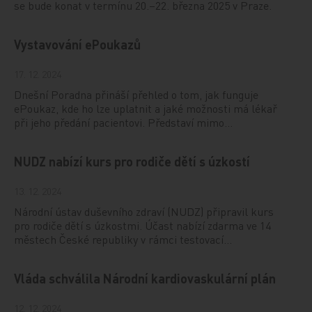
se bude konat v termínu 20.–22. března 2025 v Praze.
Vystavování ePoukazů
17. 12. 2024
Dnešní Poradna přináší přehled o tom, jak funguje
ePoukaz, kde ho lze uplatnit a jaké možnosti má lékař
při jeho předání pacientovi. Představí mimo…
NUDZ nabízí kurs pro rodiče dětí s úzkostí
13. 12. 2024
Národní ústav duševního zdraví (NUDZ) připravil kurs
pro rodiče dětí s úzkostmi. Účast nabízí zdarma ve 14
městech České republiky v rámci testovací…
Vláda schválila Národní kardiovaskulární plán
12. 12. 2024