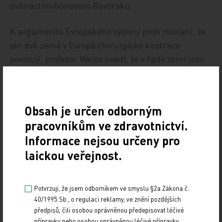
dvanáctimilionovém Bavorsku.
K argumentu Evropského výboru proti mučení, že
jen dvě země v Evropě chirurgické kastrace
povolují, profesor Weiss uvedl, že v řadě zemí jsou
sice zakázány, ale v řadě dalších se neprovádějí
prostě proto, že tam žádná sexuologická
specializovaná léčba pro tyto lidi neexistuje. "Jsou
Obsah je určen odborným
však země, jako například USA, kde se využívá této
pracovníkům ve zdravotnictví.
možnosti u sexuálních delikventů, ani nemusejí
Informace nejsou určeny pro
být deviantní, v mnohem širší míře," shrnul.
laickou veřejnost.
ČTK
Potvrzuji, že jsem odborníkem ve smyslu §2a Zákona č.
Zdroj: ČTK
40/1995 Sb., o regulaci reklamy, ve znění pozdějších
předpisů, čili osobou oprávněnou předepisovat léčivé
LEGISLATIVA
Z REGIONŮ
přípravky nebo osobou oprávněnou léčivé přípravky