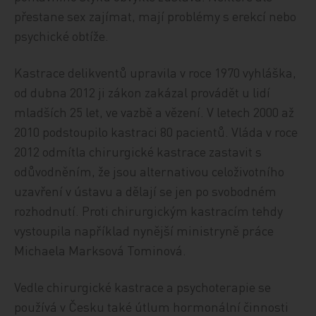
přestane sex zajímat, mají problémy s erekcí nebo
psychické obtíže.
Kastrace delikventů upravila v roce 1970 vyhláška,
od dubna 2012 ji zákon zakázal provádět u lidí
mladších 25 let, ve vazbě a vězení. V letech 2000 až
2010 podstoupilo kastraci 80 pacientů. Vláda v roce
2012 odmítla chirurgické kastrace zastavit s
odůvodněním, že jsou alternativou celoživotního
uzavření v ústavu a dělají se jen po svobodném
rozhodnutí. Proti chirurgickým kastracím tehdy
vystoupila například nynější ministryně práce
Michaela Marksová Tominová.
Vedle chirurgické kastrace a psychoterapie se
používá v Česku také útlum hormonální činnosti