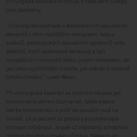
chirurgické kastrace kritizuje, v řadě zemí Evropy
jsou zakázány.
"Chirurgické kastrace u delikventních sexuálních
deviantů s těmi nejtěžšími deviacemi, tedy u
sadistů, patologických sexuálních agresorů nebo
pedofilů, kteří opakovaně recidivují a byli
neúspěšně v minulosti léčeni jinými metodami, se
jeví jako nejúčinnější metoda, jak zabránit recidivě
tohoto chování," uvedl Weiss.
Při chirurgické kastraci se odstraní obvykle jen
hormonálně aktivní část varlat, takže klesne
tvorba testosteronu a sníží se sexuální pud na
úroveň, již je pacient za podpory psychoterapie
schopen zvládnout. Je pak už neplodný, schopnost
pohlavního styku obvykle zůstává. Některé ale