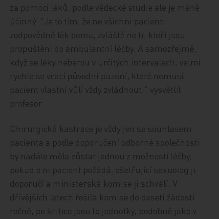
za pomoci léků, podle vědecké studie ale je méně
účinný. "Je to tím, že ne všichni pacienti
zodpovědně lék berou, zvláště ne ti, kteří jsou
propuštěni do ambulantní léčby. A samozřejmě,
když se léky neberou v určitých intervalech, velmi
rychle se vrací původní puzení, které nemusí
pacient vlastní vůlí vždy zvládnout," vysvětlil
profesor.
Chirurgická kastrace je vždy jen se souhlasem
pacienta a podle doporučení odborné společnosti
by nadále měla zůstat jednou z možností léčby,
pokud o ni pacient požádá, ošetřující sexuolog ji
doporučí a ministerská komise ji schválí. V
dřívějších letech řešila komise do deseti žádostí
ročně, po kritice jsou to jednotky, podobně jako v