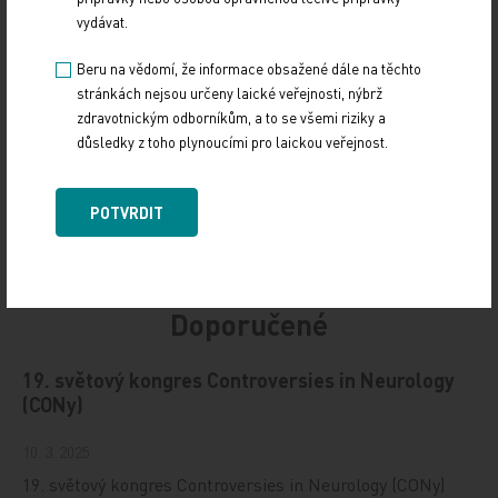
vydávat.
Sdílejte článek
Beru na vědomí, že informace obsažené dále na těchto
stránkách nejsou určeny laické veřejnosti, nýbrž
zdravotnickým odborníkům, a to se všemi riziky a
důsledky z toho plynoucími pro laickou veřejnost.
POTVRDIT
Doporučené
19. světový kongres Controversies in Neurology
(CONy)
10. 3. 2025
19. světový kongres Controversies in Neurology (CONy)