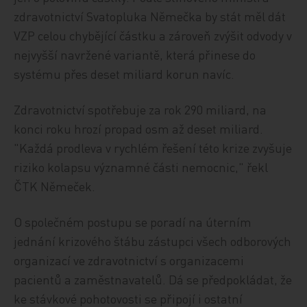
zdravotnictví Svatopluka Němečka by stát měl dát
VZP celou chybějící částku a zároveň zvýšit odvody v
nejvyšší navržené variantě, která přinese do
systému přes deset miliard korun navíc.
Zdravotnictví spotřebuje za rok 290 miliard, na
konci roku hrozí propad osm až deset miliard.
"Každá prodleva v rychlém řešení této krize zvyšuje
riziko kolapsu významné části nemocnic," řekl
ČTK Němeček.
O společném postupu se poradí na úterním
jednání krizového štábu zástupci všech odborových
organizací ve zdravotnictví s organizacemi
pacientů a zaměstnavatelů. Dá se předpokládat, že
ke stávkové pohotovosti se připojí i ostatní