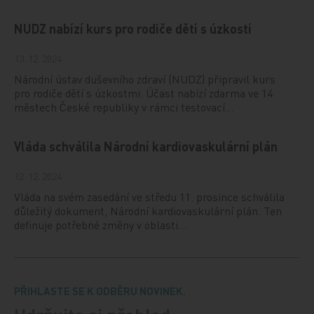
NUDZ nabízí kurs pro rodiče dětí s úzkostí
13. 12. 2024
Národní ústav duševního zdraví (NUDZ) připravil kurs
pro rodiče dětí s úzkostmi. Účast nabízí zdarma ve 14
městech České republiky v rámci testovací…
Vláda schválila Národní kardiovaskulární plán
12. 12. 2024
Vláda na svém zasedání ve středu 11. prosince schválila
důležitý dokument, Národní kardiovaskulární plán. Ten
definuje potřebné změny v oblasti…
PŘIHLASTE SE K ODBĚRU NOVINEK.