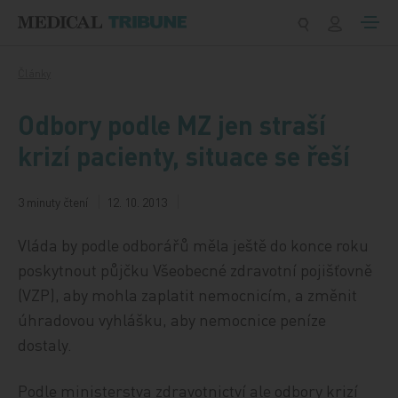
Přeskočit na obsah
Články
Odbory podle MZ jen straší
krizí pacienty, situace se řeší
3 minuty čtení
12. 10. 2013
Vláda by podle odborářů měla ještě do konce roku
poskytnout půjčku Všeobecné zdravotní pojišťovně
(VZP), aby mohla zaplatit nemocnicím, a změnit
úhradovou vyhlášku, aby nemocnice peníze
dostaly.
Podle ministerstva zdravotnictví ale odbory krizí