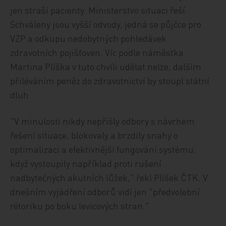
jen straší pacienty. Ministerstvo situaci řeší.
Schváleny jsou vyšší odvody, jedná se půjčce pro
VZP a odkupu nedobytných pohledávek
zdravotních pojišťoven. Víc podle náměstka
Martina Plíška v tuto chvíli udělat nelze, dalším
přiléváním peněz do zdravotnictví by stoupl státní
dluh.
"V minulosti nikdy nepřišly odbory s návrhem
řešení situace, blokovaly a brzdily snahy o
optimalizaci a efektivnější fungování systému,
když vystoupily například proti rušení
nadbytečných akutních lůžek," řekl Plíšek ČTK. V
dnešním vyjádření odborů vidí jen "předvolební
rétoriku po boku levicových stran."