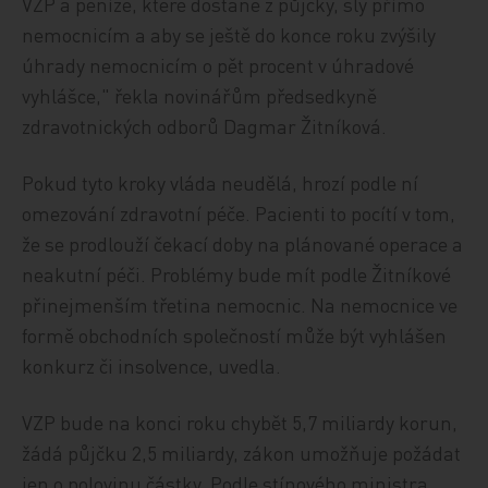
VZP a peníze, které dostane z půjčky, šly přímo
nemocnicím a aby se ještě do konce roku zvýšily
úhrady nemocnicím o pět procent v úhradové
vyhlášce," řekla novinářům předsedkyně
zdravotnických odborů Dagmar Žitníková.
Pokud tyto kroky vláda neudělá, hrozí podle ní
omezování zdravotní péče. Pacienti to pocítí v tom,
že se prodlouží čekací doby na plánované operace a
neakutní péči. Problémy bude mít podle Žitníkové
přinejmenším třetina nemocnic. Na nemocnice ve
formě obchodních společností může být vyhlášen
konkurz či insolvence, uvedla.
VZP bude na konci roku chybět 5,7 miliardy korun,
žádá půjčku 2,5 miliardy, zákon umožňuje požádat
jen o polovinu částky. Podle stínového ministra