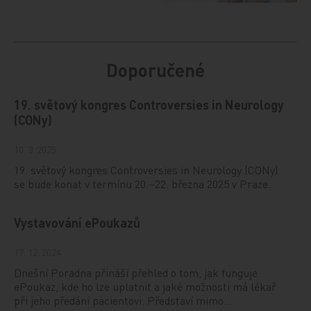
Doporučené
19. světový kongres Controversies in Neurology
(CONy)
10. 3. 2025
19. světový kongres Controversies in Neurology (CONy)
se bude konat v termínu 20.–22. března 2025 v Praze.
Vystavování ePoukazů
17. 12. 2024
Dnešní Poradna přináší přehled o tom, jak funguje
ePoukaz, kde ho lze uplatnit a jaké možnosti má lékař
při jeho předání pacientovi. Představí mimo…