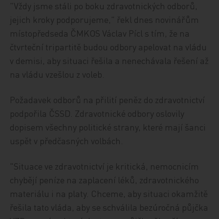
"Vždy jsme stáli po boku zdravotnických odborů,
jejich kroky podporujeme," řekl dnes novinářům
místopředseda ČMKOS Václav Pícl s tím, že na
čtvrteční tripartitě budou odbory apelovat na vládu
v demisi, aby situaci řešila a nenechávala řešení až
na vládu vzešlou z voleb.
Požadavek odborů na přilití peněz do zdravotnictví
podpořila ČSSD. Zdravotnické odbory oslovily
dopisem všechny politické strany, které mají šanci
uspět v předčasných volbách.
"Situace ve zdravotnictví je kritická, nemocnicím
chybějí peníze na zaplacení léků, zdravotnického
materiálu i na platy. Chceme, aby situaci okamžitě
řešila tato vláda, aby se schválila bezúročná půjčka