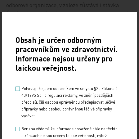
odborové organizace, v záloze zůstává i stávka.
Žitníková nechtěla předjímat, rozhodnutí podle ní
padne až v úterý. Jisté je podle ní jen to, že akce se
uskuteční v nejkratší době. "Potřebujeme krizi
Obsah je určen odborným
vyřešit teď," řekla Žitníková.
pracovníkům ve zdravotnictví.
Podle exministra zdravotnictví Leoše Hegera (TOP
Informace nejsou určeny pro
09), jehož restriktivní politika podle odborů k
laickou veřejnost.
současné krizi výrazně přispěla, krach nemocnic
nehrozí. Finanční napětí připustil, systém nemá
Potvrzuji, že jsem odborníkem ve smyslu §2a Zákona č.
dostatek rezerv pro velký rozvoj, rozhodně podle něj
40/1995 Sb., o regulaci reklamy, ve znění pozdějších
ale nekrachuje. Odborářům právo na protesty
předpisů, čili osobou oprávněnou předepisovat léčivé
neupírá, ale to, že vyhrožují dva týdny před
přípravky nebo osobou oprávněnou léčivé přípravky
vydávat.
volbami, je jasně politická akce.
Beru na vědomí, že informace obsažené dále na těchto
"Zdravotnictví bylo zneužito v politickém boji,
stránkách nejsou určeny laické veřejnosti, nýbrž