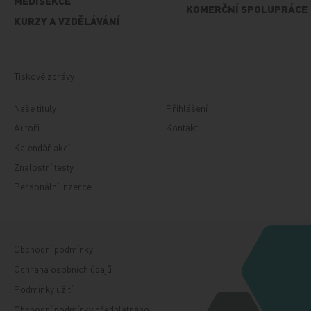
MEDISEKCE
KOMERČNÍ SPOLUPRÁCE
KURZY A VZDĚLÁVÁNÍ
Tiskové zprávy
Naše tituly
Přihlášení
Autoři
Kontakt
Kalendář akcí
Znalostní testy
Personální inzerce
Obchodní podmínky
Ochrana osobních údajů
Podmínky užití
Obchodní podmínky předplatného