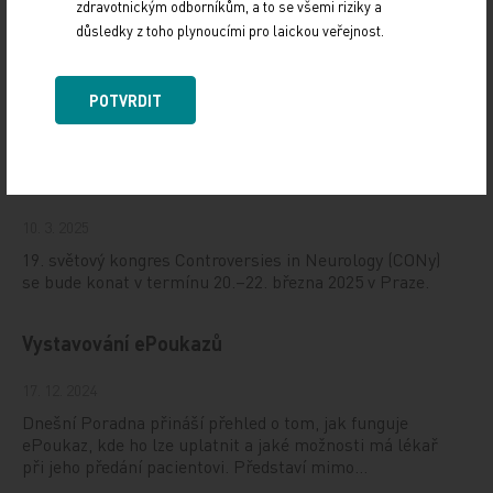
zdravotnickým odborníkům, a to se všemi riziky a
důsledky z toho plynoucími pro laickou veřejnost.
Doporučené
POTVRDIT
19. světový kongres Controversies in Neurology
(CONy)
10. 3. 2025
19. světový kongres Controversies in Neurology (CONy)
se bude konat v termínu 20.–22. března 2025 v Praze.
Vystavování ePoukazů
17. 12. 2024
Dnešní Poradna přináší přehled o tom, jak funguje
ePoukaz, kde ho lze uplatnit a jaké možnosti má lékař
při jeho předání pacientovi. Představí mimo…