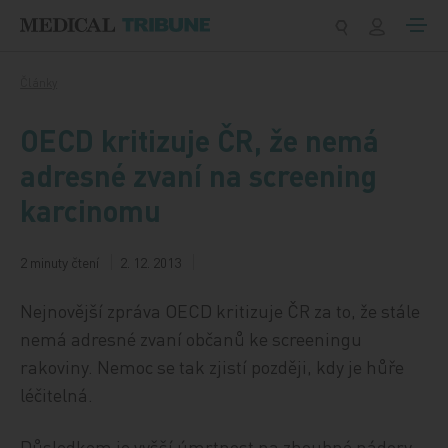
Přeskočit na obsah
Články
OECD kritizuje ČR, že nemá
adresné zvaní na screening
karcinomu
2 minuty čtení
2. 12. 2013
Nejnovější zpráva OECD kritizuje ČR za to, že stále
nemá adresné zvaní občanů ke screeningu
rakoviny. Nemoc se tak zjistí později, kdy je hůře
léčitelná.
Důsledkem je vyšší úmrtnost na zhoubné nádory,