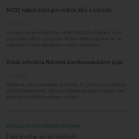
NUDZ nabízí kurs pro rodiče dětí s úzkostí
13. 12. 2024
Národní ústav duševního zdraví (NUDZ) připravil kurs
pro rodiče dětí s úzkostmi. Účast nabízí zdarma ve 14
městech České republiky v rámci testovací…
Vláda schválila Národní kardiovaskulární plán
12. 12. 2024
Vláda na svém zasedání ve středu 11. prosince schválila
důležitý dokument, Národní kardiovaskulární plán. Ten
definuje potřebné změny v oblasti…
PŘIHLASTE SE K ODBĚRU NOVINEK.
Udržujte si přehled