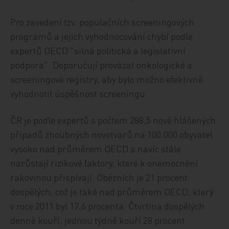
Pro zavedení tzv. populačních screeningových
programů a jejich vyhodnocování chybí podle
expertů OECD "silná politická a legislativní
podpora". Doporučují provázat onkologické a
screeningové registry, aby bylo možno efektivně
vyhodnotit úspěšnost screeningu.
ČR je podle expertů s počtem 288,5 nově hlášených
případů zhoubných novotvarů na 100.000 obyvatel
vysoko nad průměrem OECD a navíc stále
narůstají rizikové faktory, které k onemocnění
rakovinou přispívají. Obézních je 21 procent
dospělých, což je také nad průměrem OECD, který
v roce 2011 byl 17,6 procenta. Čtvrtina dospělých
denně kouří, jednou týdně kouří 28 procent