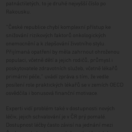
patnáctiletých, to je druhé nejvyšší číslo po
Rakousku.
"České republice chybí komplexní přístup ke
snižování rizikových faktorů onkologických
onemocnění a k zlepšování životního stylu.
Přijímaná opatření by měla zahrnout ohroženou
populaci, včetně dětí a jejich rodičů, průmysl i
poskytovatele zdravotních služeb, včetně lékařů
primární péče," uvádí zpráva s tím, že vedle
posílení role praktických lékařů se v zemích OECD
osvědčila i bonusová finanční motivace.
Experti vidí problém také v dostupnosti nových
léčiv, jejich schvalování je v ČR prý pomalé.
Dostupnost léčby často závisí na jednání mezi