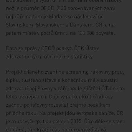
než je průměr OECD. Z 33 porovnávaných zemí
nejhůře na tom je Maďarsko následováno
Slovinskem, Slovenskem a Dánskem. ČR je na
pátém místě v počtů úmrtí na 100.000 obyvatel.
Data ze zprávy OECD poskytl ČTK Ústav
zdravotnických informací a statistiky.
Projekt cíleného zvaní na screening rakoviny prsu,
čípku, tlustého střeva a konečníku měly spustit
zdravotní pojišťovny v září, podle zjištění ČTK se to
letos už nepodaří. Dopisy na konkrétní adresy
začnou pojišťovny rozesílat zřejmě počátkem
příštího roku. Na projekt jdou evropské peníze, ČR
je musí vyčerpat do pololetí 2015. Čím déle se start
odkládá, tím kratší čas na čerpání zůstává.