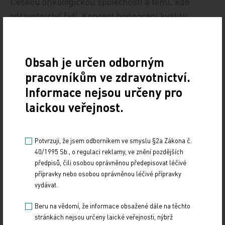
Českou onkologickou společností a těmi, kdo
zdravotnictví řídí. Koncept hodnocení kvality
poskytovatelů onkologické péče v ČR podle expertů
zcela chybí.
Obsah je určen odborným
ČTK
pracovníkům ve zdravotnictví.
Informace nejsou určeny pro
Zdroj: ČTK
laickou veřejnost.
Z REGIONŮ
Potvrzuji, že jsem odborníkem ve smyslu §2a Zákona č.
Sdílejte článek
40/1995 Sb., o regulaci reklamy, ve znění pozdějších
předpisů, čili osobou oprávněnou předepisovat léčivé
přípravky nebo osobou oprávněnou léčivé přípravky
vydávat.
Beru na vědomí, že informace obsažené dále na těchto
stránkách nejsou určeny laické veřejnosti, nýbrž