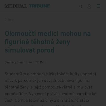
Přeskočit na obsah
Články
Olomoučtí medici mohou na
figuríně těhotné ženy
simulovat porod
3 minuty čtení
26. 1. 2015
Studentům olomoucké lékařské fakulty usnadní
nácvik porodnických dovedností nová figurína
těhotné ženy, s jejíž pomoc lze věrně simulovat
porod dítěte. Vybavení právě otevřené porodnické
části Centra telemedicíny a simulátorů stálo