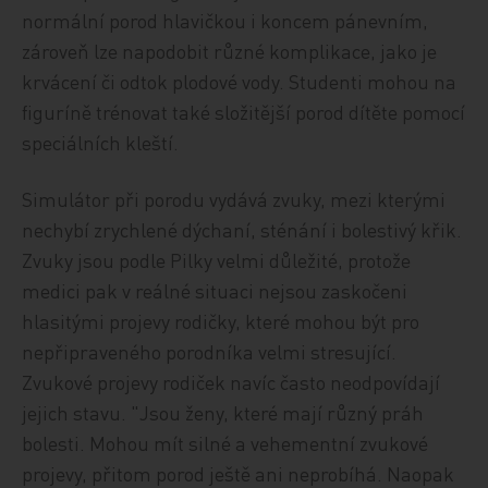
normální porod hlavičkou i koncem pánevním,
zároveň lze napodobit různé komplikace, jako je
krvácení či odtok plodové vody. Studenti mohou na
figuríně trénovat také složitější porod dítěte pomocí
speciálních kleští.
Simulátor při porodu vydává zvuky, mezi kterými
nechybí zrychlené dýchaní, sténání i bolestivý křik.
Zvuky jsou podle Pilky velmi důležité, protože
medici pak v reálné situaci nejsou zaskočeni
hlasitými projevy rodičky, které mohou být pro
nepřipraveného porodníka velmi stresující.
Zvukové projevy rodiček navíc často neodpovídají
jejich stavu. "Jsou ženy, které mají různý práh
bolesti. Mohou mít silné a vehementní zvukové
projevy, přitom porod ještě ani neprobíhá. Naopak