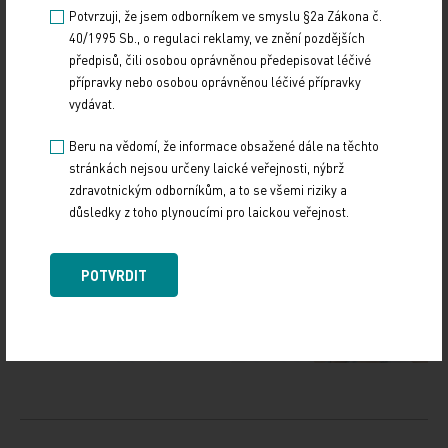
bude moderní výukové centrum dokončeno.
Potvrzuji, že jsem odborníkem ve smyslu §2a Zákona č.
40/1995 Sb., o regulaci reklamy, ve znění pozdějších
ČTK
předpisů, čili osobou oprávněnou předepisovat léčivé
přípravky nebo osobou oprávněnou léčivé přípravky
vydávat.
Zdroj: ČTK
Beru na vědomí, že informace obsažené dále na těchto
Z REGIONŮ
stránkách nejsou určeny laické veřejnosti, nýbrž
zdravotnickým odborníkům, a to se všemi riziky a
Sdílejte článek
důsledky z toho plynoucími pro laickou veřejnost.
POTVRDIT