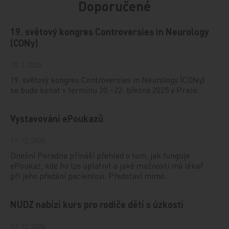
Doporučené
19. světový kongres Controversies in Neurology
(CONy)
10. 3. 2025
19. světový kongres Controversies in Neurology (CONy)
se bude konat v termínu 20.–22. března 2025 v Praze.
Vystavování ePoukazů
17. 12. 2024
Dnešní Poradna přináší přehled o tom, jak funguje
ePoukaz, kde ho lze uplatnit a jaké možnosti má lékař
při jeho předání pacientovi. Představí mimo…
NUDZ nabízí kurs pro rodiče dětí s úzkostí
13. 12. 2024