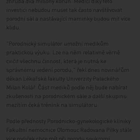
zhruba dva miliony korun. Medici díky této
investici nebudou muset tak často navštěvovat
porodní sál a nastávající maminky budou mít více
klidu.
"Porodnický simulátor umožní medikům
praktickou výuku. Lze na něm relativně věrně
cvičit všechnu činnost, která je nutná ke
správnému vedení porodu," řekl dnes novinářům
děkan Lékařské fakulty Univerzity Palackého
Milan Kolář. Část mediků podle něj bude nabírat
zkušenosti na porodnickém sále a další skupinu
mezitím čeká trénink na simulátoru.
Podle přednosty Porodnicko-gynekologické kliniky
Fakultní nemocnice Olomouc Radovana Pilky stále
více rodiček chce mít při porodu soukromí.