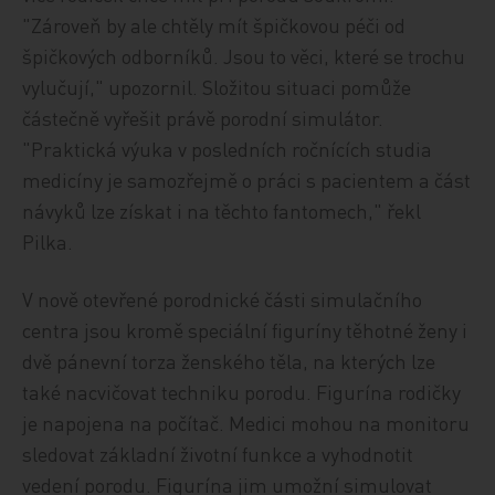
"Zároveň by ale chtěly mít špičkovou péči od
špičkových odborníků. Jsou to věci, které se trochu
vylučují," upozornil. Složitou situaci pomůže
částečně vyřešit právě porodní simulátor.
"Praktická výuka v posledních ročnících studia
medicíny je samozřejmě o práci s pacientem a část
návyků lze získat i na těchto fantomech," řekl
Pilka.
V nově otevřené porodnické části simulačního
centra jsou kromě speciální figuríny těhotné ženy i
dvě pánevní torza ženského těla, na kterých lze
také nacvičovat techniku porodu. Figurína rodičky
je napojena na počítač. Medici mohou na monitoru
sledovat základní životní funkce a vyhodnotit
vedení porodu. Figurína jim umožní simulovat