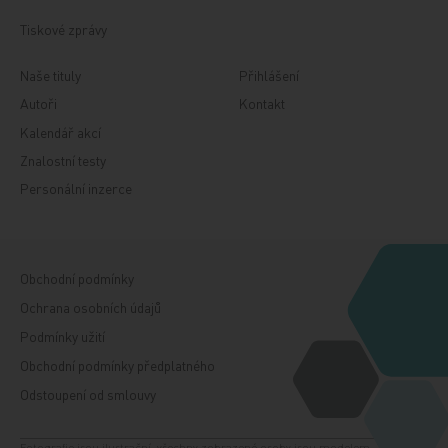
Tiskové zprávy
Naše tituly
Přihlášení
Autoři
Kontakt
Kalendář akcí
Znalostní testy
Personální inzerce
Obchodní podmínky
Ochrana osobních údajů
Podmínky užití
Obchodní podmínky předplatného
Odstoupení od smlouvy
Fotografie jsou ilustrační, všechny zobrazené osoby jsou modelem. Zdroj: