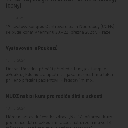
(CONy)
10. 3. 2025
19. světový kongres Controversies in Neurology (CONy)
se bude konat v termínu 20.–22. března 2025 v Praze.
Vystavování ePoukazů
17. 12. 2024
Dnešní Poradna přináší přehled o tom, jak funguje
ePoukaz, kde ho lze uplatnit a jaké možnosti má lékař
při jeho předání pacientovi. Představí mimo…
NUDZ nabízí kurs pro rodiče dětí s úzkostí
13. 12. 2024
Národní ústav duševního zdraví (NUDZ) připravil kurs
pro rodiče dětí s úzkostmi. Účast nabízí zdarma ve 14
městech České republiky v rámci testovací…