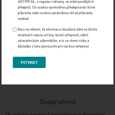
40/1995 Sb., o regulaci reklamy, ve znění pozdějších
předpisů, čili osobou oprávněnou předepisovat léčivé
Zdroj: ČTK
přípravky nebo osobou oprávněnou léčivé přípravky
vydávat.
Z REGIONŮ
Beru na vědomí, že informace obsažené dále na těchto
stránkách nejsou určeny laické veřejnosti, nýbrž
Sdílejte článek
zdravotnickým odborníkům, a to se všemi riziky a
důsledky z toho plynoucími pro laickou veřejnost.
POTVRDIT
Doporučené
19. světový kongres Controversies in Neurology