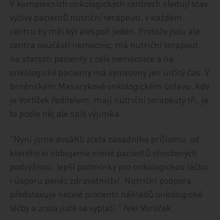
V komplexních onkologických centrech sledují stav
výživy pacientů nutriční terapeuti, v každém
centru by měl být alespoň jeden. Protože jsou ale
centra součástí nemocnic, má nutriční terapeut
na starosti pacienty z celé nemocnice a na
onkologické pacienty má vymezený jen určitý čas. V
brněnském Masarykově onkologickém ústavu, kde
je Vorlíček ředitelem, mají nutriční terapeuty tři, je
to podle něj ale spíš výjimka.
"Nyní jsme dosáhli zcela zásadního průlomu, od
kterého si slibujeme méně pacientů ohrožených
podvýživou, lepší podmínky pro onkologickou léčbu
i úsporu peněz zdravotnictví. Nutriční podpora
představuje necelé procento nákladů onkologické
léčby a zcela jistě se vyplatí," řekl Vorlíček.