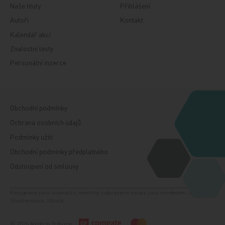
Naše tituly
Přihlášení
Autoři
Kontakt
Kalendář akcí
Znalostní testy
Personální inzerce
Obchodní podmínky
Ochrana osobních údajů
Podmínky užití
Obchodní podmínky předplatného
Odstoupení od smlouvy
Fotografie jsou ilustrační, všechny zobrazené osoby jsou modelem. Zdroj:
Shutterstock, iStock.
© 2026 Medical Tribune