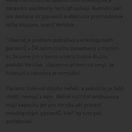
zdravotní pojišťovny na ni přispívají. Nutriční péči
tak dostane víc pacientů a efektivita protinádorové
léčby stoupne, ocenil Vorlíček.
"Obecně je problém podvýživy u onkologických
pacientů v ČR zatím trochu zanedbaný a myslím
si, že jsme jim v tomto směru hodně dlužni,"
podotkl Vorlíček. Upozornil přitom na omyl, že
hubnutí u rakoviny je normální.
Pacienti hubnutí dlouho neřeší, a pokud by je řešit
chtěli, nemají s kým. Běžné nutriční ambulance
mají kapacitu jen pro zhruba pět procent
onkologických pacientů, kteří by tuto péči
potřebovali.