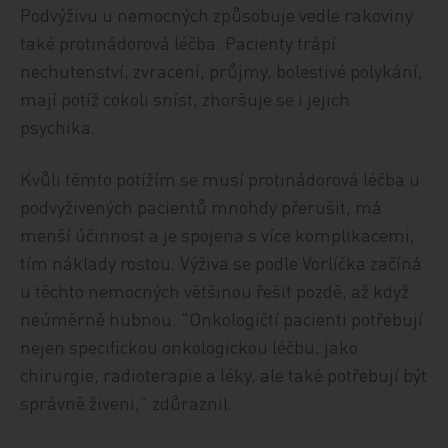
Podvýživu u nemocných způsobuje vedle rakoviny
také protinádorová léčba. Pacienty trápí
nechutenství, zvracení, průjmy, bolestivé polykání,
mají potíž cokoli sníst, zhoršuje se i jejich
psychika.
Kvůli těmto potížím se musí protinádorová léčba u
podvyživených pacientů mnohdy přerušit, má
menší účinnost a je spojena s více komplikacemi,
tím náklady rostou. Výživa se podle Vorlíčka začíná
u těchto nemocných většinou řešit pozdě, až když
neúměrně hubnou. "Onkologičtí pacienti potřebují
nejen specifickou onkologickou léčbu, jako
chirurgie, radioterapie a léky, ale také potřebují být
správně živeni," zdůraznil.