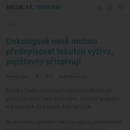
Přeskočit na obsah
Články
Onkologové nově mohou
předepisovat tekutou výživu,
pojišťovny přispívají
3 minuty čtení
25. 9. 2013
Naďa Myslivcová
Ročně v Česku onemocní rakovinou 80.000 lidí,
podvýživa hrozí třem čtvrtinám, nutriční podporu
má necelých 13 procent, řekl Vorlíček.
Nově mohou speciální tekutou výživu předepisovat
vedle nutričních terapeutů také onkologové a