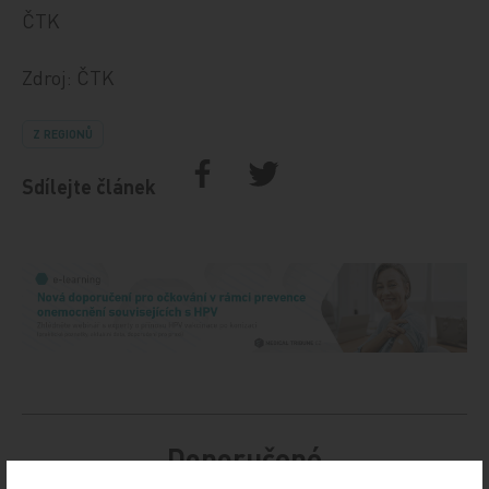
ČTK
Zdroj: ČTK
Z REGIONŮ
Sdílejte článek
Doporučené