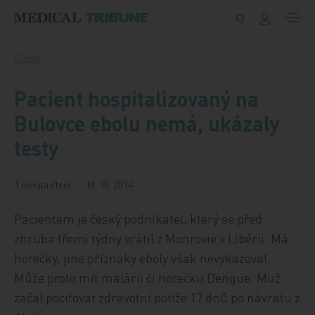
Přeskočit na obsah
Články
Pacient hospitalizovaný na
Bulovce ebolu nemá, ukázaly
testy
1 minuta čtení
10. 10. 2014
Pacientem je český podnikatel, který se před
zhruba třemi týdny vrátil z Monrovie v Libérii. Má
horečky, jiné příznaky eboly však nevykazoval.
Může proto mít malárii či horečku Dengue. Muž
začal pociťovat zdravotní potíže 17 dnů po návratu z