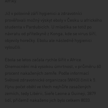
Afriky.
Již v polovině září hygienici a zdravotníci
prověřovali možný výskyt eboly v Česku u afrického
studenta v Pardubicích. U mladíka se totiž po
návratu od přítelkyně z Konga, kde se virus šíří,
objevily horečky. Ebolu ale následně hygienici
vyloučili.
Ebola se letos začala rychle šířit v Africe.
Onemocnění má vysokou úmrtnost, v průměru 60
procent nakažených zemře. Podle informací
Světové zdravotnické organizace (WHO) činil k 5.
říjnu počet obětí ve třech nejhůře zasažených
zemích, tedy Libérii, Sieře Leone a Guineji, 3879
lidí, přičemž nakaženo jich bylo celkem 8033.