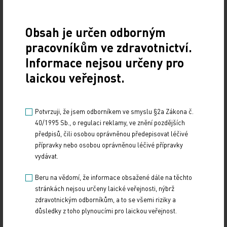
19. světový kongres Controversies in Neurology
(CONy)
Obsah je určen odborným
10. 3. 2025
pracovníkům ve zdravotnictví.
19. světový kongres Controversies in Neurology (CONy)
Informace nejsou určeny pro
se bude konat v termínu 20.–22. března 2025 v Praze.
laickou veřejnost.
Vystavování ePoukazů
Potvrzuji, že jsem odborníkem ve smyslu §2a Zákona č.
17. 12. 2024
40/1995 Sb., o regulaci reklamy, ve znění pozdějších
Dnešní Poradna přináší přehled o tom, jak funguje
předpisů, čili osobou oprávněnou předepisovat léčivé
ePoukaz, kde ho lze uplatnit a jaké možnosti má lékař
přípravky nebo osobou oprávněnou léčivé přípravky
při jeho předání pacientovi. Představí mimo…
vydávat.
Beru na vědomí, že informace obsažené dále na těchto
NUDZ nabízí kurs pro rodiče dětí s úzkostí
stránkách nejsou určeny laické veřejnosti, nýbrž
zdravotnickým odborníkům, a to se všemi riziky a
13. 12. 2024
důsledky z toho plynoucími pro laickou veřejnost.
Národní ústav duševního zdraví (NUDZ) připravil kurs