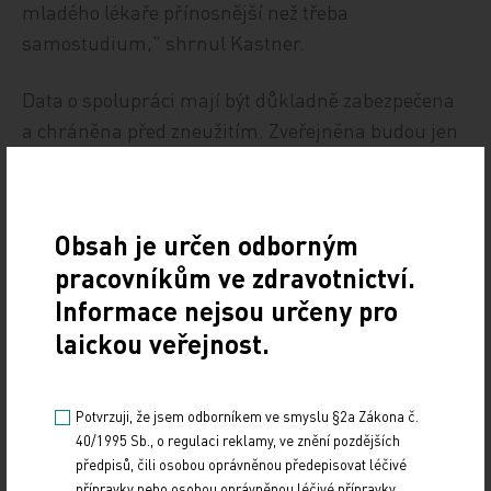
mladého lékaře přínosnější než třeba
samostudium," shrnul Kastner.
Data o spolupráci mají být důkladně zabezpečena
a chráněna před zneužitím. Zveřejněna budou jen
se souhlasem lékaře, lékař může souhlas odvolat.
Osobní údaje jako rodné číslo se nezveřejňují.
Lékaře bude možno dohledat podle jména,
Obsah je určen odborným
příjmení, pracoviště a čísla od profesní komory. U
pracovníkům ve zdravotnictví.
zdravotnického zařízení je pro hledání vedle adresy
Informace nejsou určeny pro
nutné také jeho IČO.
laickou veřejnost.
ČTK
Potvrzuji, že jsem odborníkem ve smyslu §2a Zákona č.
Zdroj: ČTK
40/1995 Sb., o regulaci reklamy, ve znění pozdějších
předpisů, čili osobou oprávněnou předepisovat léčivé
Z REGIONŮ
přípravky nebo osobou oprávněnou léčivé přípravky