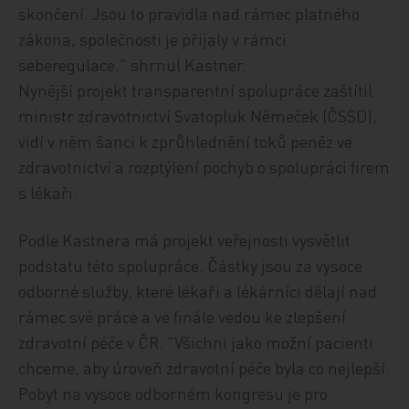
skončení. Jsou to pravidla nad rámec platného
zákona, společnosti je přijaly v rámci
seberegulace," shrnul Kastner.
Nynější projekt transparentní spolupráce zaštítil
ministr zdravotnictví Svatopluk Němeček (ČSSD),
vidí v něm šanci k zprůhlednění toků peněz ve
zdravotnictví a rozptýlení pochyb o spolupráci firem
s lékaři.
Podle Kastnera má projekt veřejnosti vysvětlit
podstatu této spolupráce. Částky jsou za vysoce
odborné služby, které lékaři a lékárníci dělají nad
rámec své práce a ve finále vedou ke zlepšení
zdravotní péče v ČR. "Všichni jako možní pacienti
chceme, aby úroveň zdravotní péče byla co nejlepší.
Pobyt na vysoce odborném kongresu je pro