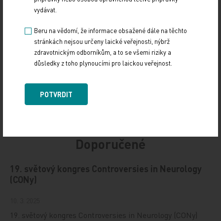
vydávat.
Sdílejte článek
Beru na vědomí, že informace obsažené dále na těchto
stránkách nejsou určeny laické veřejnosti, nýbrž
zdravotnickým odborníkům, a to se všemi riziky a
důsledky z toho plynoucími pro laickou veřejnost.
POTVRDIT
Doporučené
19. světový kongres Controversies in Neurology
(CONy)
10. 3. 2025
19. světový kongres Controversies in Neurology (CONy)