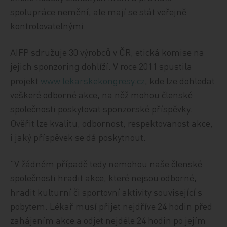
spolupráce nemění, ale mají se stát veřejně
kontrolovatelnými.
AIFP sdružuje 30 výrobců v ČR, etická komise na
jejich sponzoring dohlíží. V roce 2011 spustila
projekt
www.lekarskekongresy.cz
, kde lze dohledat
veškeré odborné akce, na něž mohou členské
společnosti poskytovat sponzorské příspěvky.
Ověřit lze kvalitu, odbornost, respektovanost akce,
i jaký příspěvek se dá poskytnout.
"V žádném případě tedy nemohou naše členské
společnosti hradit akce, které nejsou odborné,
hradit kulturní či sportovní aktivity související s
pobytem. Lékař musí přijet nejdříve 24 hodin před
zahájením akce a odjet nejdéle 24 hodin po jejím