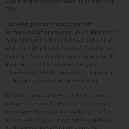
2015 a veřejně dostupná budou od pololetí roku
2016.
"Smyslem je objasnit spolupráci mezi
farmaceutickým průmyslem, lékaři, lékárníky a
zdravotnickými zařízeními, kde se potkávají ve
výzkumu a při přípravě nových léků, odborných
setkáních či analýz potřebných pro vývoj nových
léčebných metod. Za odborné služby jsou
odměňováni," řekl Kastner s tím, že firmy mají své
etické kodexy, jimiž se ve spolupráci řídí.
Členské organizace AIFP se podle Kastnera
nedopouštějí excesů jako některé firmy stojící
mimo AIFP, které například zaplatily lékařům
africké safari.Účastí na evropském projektu se
etické kodexy členských firem a pravidla