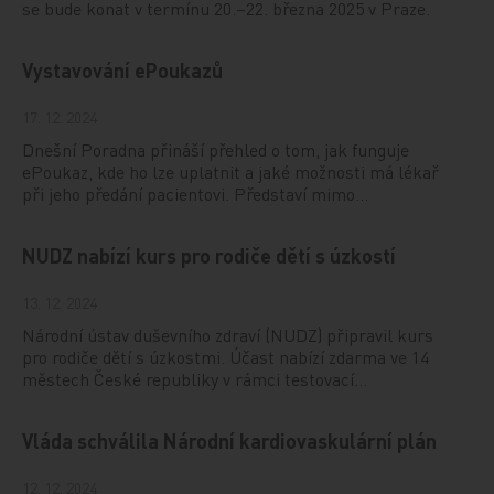
se bude konat v termínu 20.–22. března 2025 v Praze.
Vystavování ePoukazů
17. 12. 2024
Dnešní Poradna přináší přehled o tom, jak funguje
ePoukaz, kde ho lze uplatnit a jaké možnosti má lékař
při jeho předání pacientovi. Představí mimo…
NUDZ nabízí kurs pro rodiče dětí s úzkostí
13. 12. 2024
Národní ústav duševního zdraví (NUDZ) připravil kurs
pro rodiče dětí s úzkostmi. Účast nabízí zdarma ve 14
městech České republiky v rámci testovací…
Vláda schválila Národní kardiovaskulární plán
12. 12. 2024