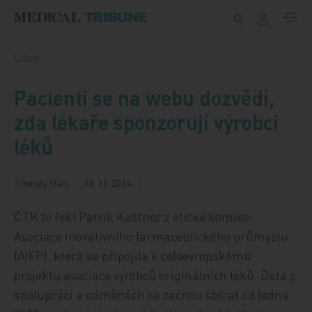
Přeskočit na obsah
Články
Pacienti se na webu dozvědí,
zda lékaře sponzorují výrobci
léků
3 minuty čtení
18. 11. 2014
ČTK to řekl Patrik Kastner z etické komise
Asociace inovativního farmaceutického průmyslu
(AIFP), která se připojila k celoevropskému
projektu asociace výrobců originálních léků. Data o
spolupráci a odměnách se začnou sbírat od ledna