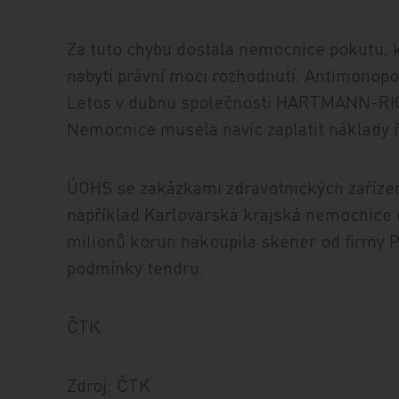
Za tuto chybu dostala nemocnice pokutu, 
nabytí právní moci rozhodnutí. Antimonopol
Letos v dubnu společnosti HARTMANN-RICO
Nemocnice musela navíc zaplatit náklady ří
ÚOHS se zakázkami zdravotnických zařízen
například Karlovarská krajská nemocnice 
milionů korun nakoupila skener od firmy Ph
podmínky tendru.
ČTK
Zdroj: ČTK