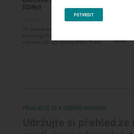
17. 12. 202
(CONy)
Dnešní Po
POTVRDIT
10. 3. 2025
jak fungu
uplatnit 
19. světový kongres Controversies in
při jeho 
Neurology (CONy) se bude konat
mimo…
v termínu 20.–22. března 2025 v Praze.
PŘIHLASTE SE K ODBĚRU NOVINEK.
Udržujte si přehled ze