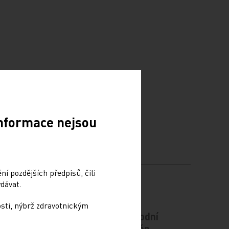
Informace nejsou
í pozdějších předpisů, čili
dávat.
osti, nýbrž zdravotnickým
odiče
Vláda schválila Národní
kardiovaskulární plán