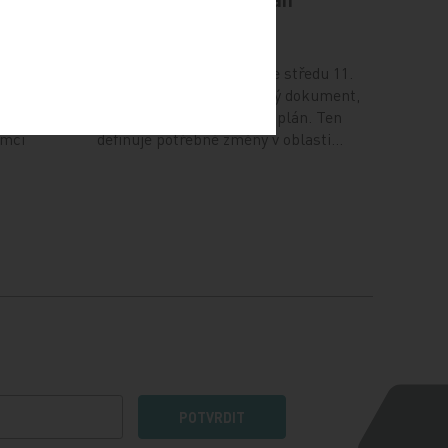
12. 12. 2024
ví (NUDZ)
Vláda na svém zasedání ve středu 11.
prosince schválila důležitý dokument,
ma ve 14
Národní kardiovaskulární plán. Ten
ámci
definuje potřebné změny v oblasti…
POTVRDIT