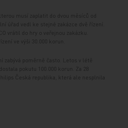
kterou musí zaplatit do dvou měsíců od
ní úřad vedl ke stejné zakázce dvě řízení.
 vrátil do hry o veřejnou zakázku.
zení ve výši 30.000 korun.
í zabývá poměrně často. Letos v létě
dostala pokutu 100.000 korun. Za 28
ilips Česká republika, která ale nesplnila