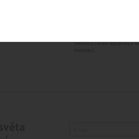
4
13. 12. 2024
radna přináší přehled o tom,
je ePoukaz, kde ho lze
Národní ústav duševního zdra
a jaké možnosti má lékař
připravil kurs pro rodiče dětí
předání pacientovi. Představí
s úzkostmi. Účast nabízí zdar
městech České republiky v r
testovací…
 světa