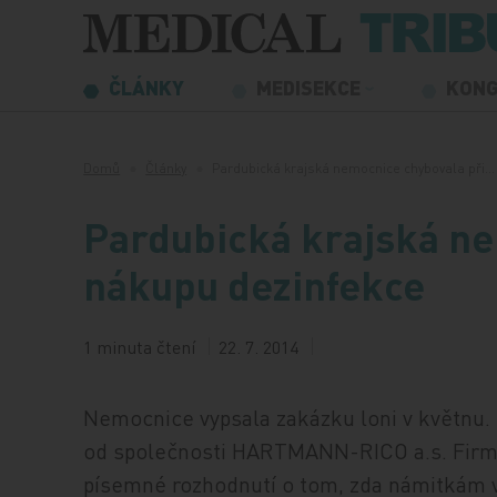
Přeskočit na obsah
ČLÁNKY
MEDISEKCE
KON
Domů
Články
Pardubická krajská nemocnice chybovala při…
Pardubická krajská ne
nákupu dezinfekce
1 minuta čtení
22. 7. 2014
Nemocnice vypsala zakázku loni v květnu.
od společnosti HARTMANN-RICO a.s. Firmě
písemné rozhodnutí o tom, zda námitkám vy