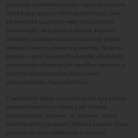
porodních asistentek nemůže najít práci v oboru,
takže buď pracuje v nižších pozicích např. jako
zdravotnické asistentky nebo odchází mimo
zdravotnictví. Je to podivná situace. Hlavním
důvodem je neřešená duplicita činností profesí
všeobecné sestry a porodní asistentky. Na tento
problém upozorňujeme dlouhodobě, předložený
návrh novely zákona se jím ale vůbec nezabývá a
všechny naše připomínky byly v rámci
připomínkového řízení odmítnuty.
V padesátých letech minulého století byla profese
porodní asistentky zrušena a její činnosti
rozděleny mezi “ženskou” a “dětskou” sestru.
Všechny sestry (zdravotní, dětské a ženské) mohly
pracovat na všech odděleních s výjimkou