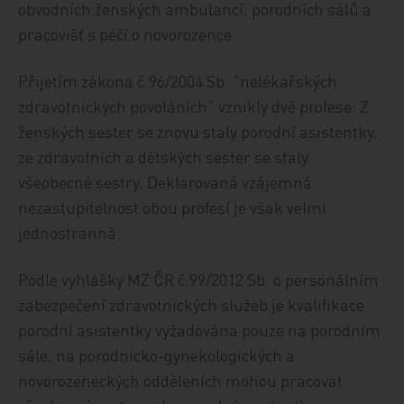
obvodních ženských ambulancí, porodních sálů a
pracovišť s péčí o novorozence.
Přijetím zákona č.96/2004 Sb. “nelékařských
zdravotnických povoláních” vznikly dvě profese: Z
ženských sester se znovu staly porodní asistentky,
ze zdravotních a dětských sester se staly
všeobecné sestry. Deklarovaná vzájemná
nezastupitelnost obou profesí je však velmi
jednostranná.
Podle vyhlášky MZ ČR č.99/2012 Sb. o personálním
zabezpečení zdravotnických služeb je kvalifikace
porodní asistentky vyžadována pouze na porodním
sále, na porodnicko-gynekologických a
novorozeneckých odděleních mohou pracovat