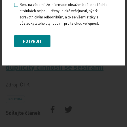
související články v MT:
Beru na vědomí, že informace obsažené dále na těchto
stránkách nejsou určeny laické veřejnosti, nýbrž
zdravotnickým odborníkům, a to se všemi riziky a
Sester je nedostatek. Práci
důsledky z toho plynoucími pro laickou veřejnost.
některých z nich by ale mohly
zastat porodní asistentky
POTVRDIT
Chceme odstranit nesmyslné
duplicity činností se sestrami
Zdroj: ČTK
POLITIKA
Sdílejte článek