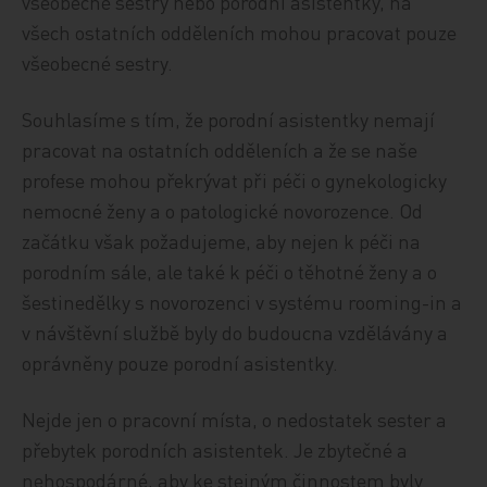
všeobecné sestry nebo porodní asistentky, na
všech ostatních odděleních mohou pracovat pouze
všeobecné sestry.
Souhlasíme s tím, že porodní asistentky nemají
pracovat na ostatních odděleních a že se naše
profese mohou překrývat při péči o gynekologicky
nemocné ženy a o patologické novorozence. Od
začátku však požadujeme, aby nejen k péči na
porodním sále, ale také k péči o těhotné ženy a o
šestinedělky s novorozenci v systému rooming-in a
v návštěvní službě byly do budoucna vzdělávány a
oprávněny pouze porodní asistentky.
Nejde jen o pracovní místa, o nedostatek sester a
přebytek porodních asistentek. Je zbytečné a
nehospodárné, aby ke stejným činnostem byly