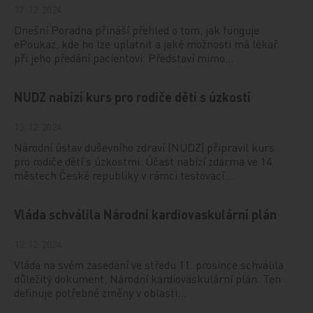
17. 12. 2024
Dnešní Poradna přináší přehled o tom, jak funguje
ePoukaz, kde ho lze uplatnit a jaké možnosti má lékař
při jeho předání pacientovi. Představí mimo…
NUDZ nabízí kurs pro rodiče dětí s úzkostí
13. 12. 2024
Národní ústav duševního zdraví (NUDZ) připravil kurs
pro rodiče dětí s úzkostmi. Účast nabízí zdarma ve 14
městech České republiky v rámci testovací…
Vláda schválila Národní kardiovaskulární plán
12. 12. 2024
Vláda na svém zasedání ve středu 11. prosince schválila
důležitý dokument, Národní kardiovaskulární plán. Ten
definuje potřebné změny v oblasti…