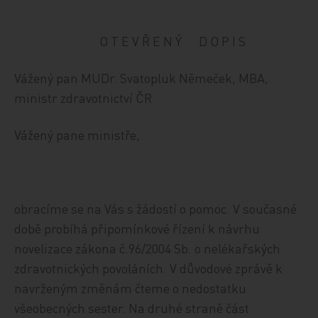
O T E V Ř E N Ý D O P I S
Vážený pan MUDr. Svatopluk Němeček, MBA,
ministr zdravotnictví ČR
Vážený pane ministře,
obracíme se na Vás s žádostí o pomoc. V současné
době probíhá připomínkové řízení k návrhu
novelizace zákona č.96/2004 Sb. o nelékařských
zdravotnických povoláních. V důvodové zprávě k
navrženým změnám čteme o nedostatku
všeobecných sester. Na druhé straně část