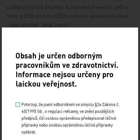
vzdělávány obě profese. A jde také o kvalitu péče o
ženu a dítě, kterou může porodní asistentka jako
„specialistka“ lépe zajistit.
Vážený pane ministře, protože se nám dlouhodobě
nedaří výše popsaný problém spravedlivě vyřešit
Obsah je určen odborným
na úrovni Odboru ošetřovatelství a nelékařských
pracovníkům ve zdravotnictví.
povolání, prosíme o pomoc Vás a vedení
Informace nejsou určeny pro
ministerstva zdravotnictví.
laickou veřejnost.
podpisy:
Potvrzuji, že jsem odborníkem ve smyslu §2a Zákona č.
Mgr. Věra Vránová, PhD., prezidentka ČKPA Bc.
40/1995 Sb., o regulaci reklamy, ve znění pozdějších
předpisů, čili osobou oprávněnou předepisovat léčivé
Radmila Dorazilová, viceprezidentka ČKPA
přípravky nebo osobou oprávněnou léčivé přípravky
vydávat.