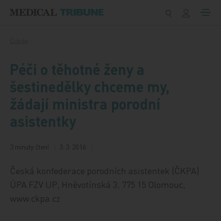
Přeskočit na obsah
Články
Péči o těhotné ženy a
šestinedělky chceme my,
žádají ministra porodní
asistentky
3 minuty čtení
3. 3. 2016
Česká konfederace porodních asistentek (ČKPA)
ÚPA FZV UP, Hněvotínská 3, 775 15 Olomouc,
www.ckpa.cz