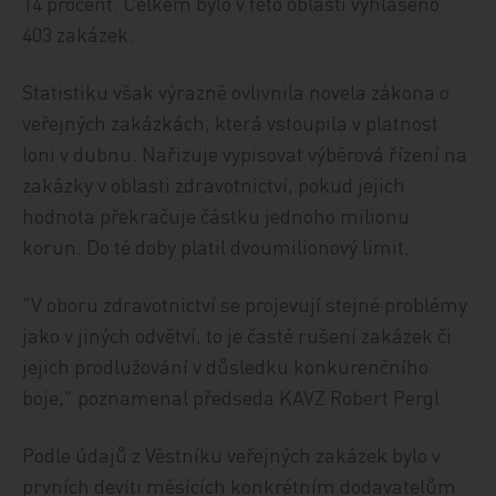
14 procent. Celkem bylo v této oblasti vyhlášeno
403 zakázek.
Statistiku však výrazně ovlivnila novela zákona o
veřejných zakázkách, která vstoupila v platnost
loni v dubnu. Nařizuje vypisovat výběrová řízení na
zakázky v oblasti zdravotnictví, pokud jejich
hodnota překračuje částku jednoho milionu
korun. Do té doby platil dvoumilionový limit.
"V oboru zdravotnictví se projevují stejné problémy
jako v jiných odvětví, to je časté rušení zakázek či
jejich prodlužování v důsledku konkurenčního
boje," poznamenal předseda KAVZ Robert Pergl.
Podle údajů z Věstníku veřejných zakázek bylo v
prvních devíti měsících konkrétním dodavatelům