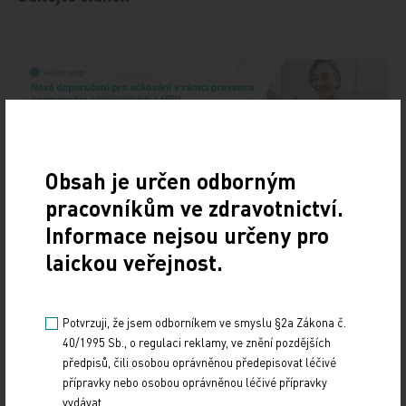
Obsah je určen odborným
pracovníkům ve zdravotnictví.
Doporučené
Informace nejsou určeny pro
laickou veřejnost.
19. světový kongres Controversies in Neurology
(CONy)
Potvrzuji, že jsem odborníkem ve smyslu §2a Zákona č.
10. 3. 2025
40/1995 Sb., o regulaci reklamy, ve znění pozdějších
19. světový kongres Controversies in Neurology (CONy)
předpisů, čili osobou oprávněnou předepisovat léčivé
se bude konat v termínu 20.–22. března 2025 v Praze.
přípravky nebo osobou oprávněnou léčivé přípravky
vydávat.