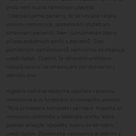
proto není nutné nemocnici uzavírat.
"Ubezpečujeme pacienty, že se situace netýká
provozu nemocnice, poskytování služeb ani
stravování pacientů. Není zaznamenán žádný
případ podobných potíží u pacientů. Stav
postižených zaměstnanců nemocnice se zlepšuje,"
uvedl Hašek. Doplnil, že zdravotní problémy
nejspíš souvisí se stravou pro zaměstnance z
jednoho dne.
Hygiena nařídila nezbytná opatření v provozu
nemocnice a ve fungování stravovacího provozu.
"Byla provedena kompletní sanitace. Hygiena už
nemocnici prohlédla a odebrala vzorky, které
podrobí analýze. Výsledky budou do 48 hodin,"
uvedl Hašek. Znojemská nemocnice je jedním z