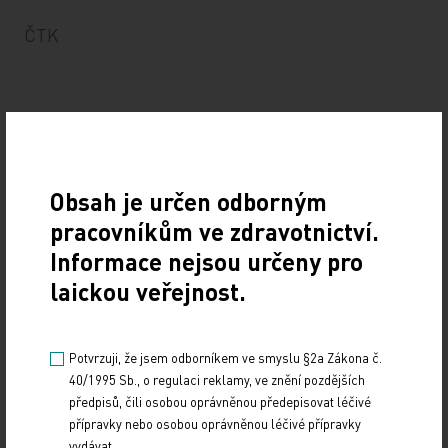
ČTK
Obsah je určen odborným
pracovníkům ve zdravotnictví.
Informace nejsou určeny pro
laickou veřejnost.
Zdroj: ČTK
Potvrzuji, že jsem odborníkem ve smyslu §2a Zákona č.
40/1995 Sb., o regulaci reklamy, ve znění pozdějších
Z REGIONŮ
předpisů, čili osobou oprávněnou předepisovat léčivé
přípravky nebo osobou oprávněnou léčivé přípravky
Sdílejte článek
vydávat.