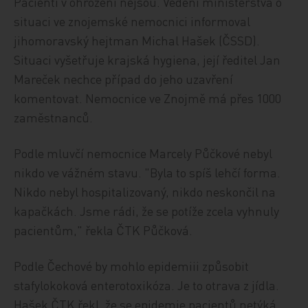
Pacienti v ohrožení nejsou. Vedení ministerstva o
situaci ve znojemské nemocnici informoval
jihomoravský hejtman Michal Hašek (ČSSD).
Situaci vyšetřuje krajská hygiena, její ředitel Jan
Mareček nechce případ do jeho uzavření
komentovat. Nemocnice ve Znojmě má přes 1000
zaměstnanců.
Podle mluvčí nemocnice Marcely Půčkové nebyl
nikdo ve vážném stavu. "Byla to spíš lehčí forma.
Nikdo nebyl hospitalizovaný, nikdo neskončil na
kapačkách. Jsme rádi, že se potíže zcela vyhnuly
pacientům," řekla ČTK Půčková.
Podle Čechové by mohlo epidemiii způsobit
stafylokoková enterotoxikóza. Je to otrava z jídla.
Hašek ČTK řekl, že se epidemie pacientů netýká,