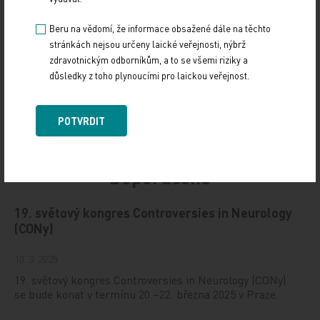
Beru na vědomí, že informace obsažené dále na těchto
stránkách nejsou určeny laické veřejnosti, nýbrž
zdravotnickým odborníkům, a to se všemi riziky a
důsledky z toho plynoucími pro laickou veřejnost.
POTVRDIT
Doporučené
19. světový kongres Controversies in Neurology
(CONy)
10. 3. 2025
19. světový kongres Controversies in Neurology (CONy)
se bude konat v termínu 20.–22. března 2025 v Praze.