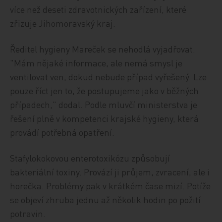
více než deseti zdravotnických zařízení, které
zřizuje Jihomoravský kraj.
Ředitel hygieny Mareček se nehodlá vyjadřovat.
"Mám nějaké informace, ale nemá smysl je
ventilovat ven, dokud nebude případ vyřešený. Lze
pouze říct jen to, že postupujeme jako v běžných
případech," dodal. Podle mluvčí ministerstva je
řešení plně v kompetenci krajské hygieny, která
provádí potřebná opatření.
Stafylokokovou enterotoxikózu způsobují
bakteriální toxiny. Provází ji průjem, zvracení, ale i
horečka. Problémy pak v krátkém čase mizí. Potíže
se objeví zhruba jednu až několik hodin po požití
potravin.