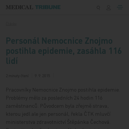
Přeskočit na obsah
Články
Personál Nemocnice Znojmo
postihla epidemie, zasáhla 116
lidí
2 minuty čtení
9. 9. 2015
Pracovníky Nemocnice Znojmo postihla epidemie.
Problémy mělo za posledních 24 hodin 116
zaměstnanců. Původcem byla zřejmě strava,
kterou jedl ale jen personál, řekla ČTK mluvčí
ministerstva zdravotnictví Štěpánka Čechová.