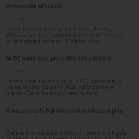
Vystavování ePoukazů
17. 12. 2024
Dnešní Poradna přináší přehled o tom, jak funguje
ePoukaz, kde ho lze uplatnit a jaké možnosti má lékař
při jeho předání pacientovi. Představí mimo…
NUDZ nabízí kurs pro rodiče dětí s úzkostí
13. 12. 2024
Národní ústav duševního zdraví (NUDZ) připravil kurs
pro rodiče dětí s úzkostmi. Účast nabízí zdarma ve 14
městech České republiky v rámci testovací…
Vláda schválila Národní kardiovaskulární plán
12. 12. 2024
Vláda na svém zasedání ve středu 11. prosince schválila
důležitý dokument, Národní kardiovaskulární plán. Ten