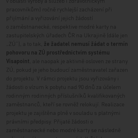
v oblasti výroby a služeb i zdravotnickým
pracovníkům) ročně rychlejší zacházení při
přijímání a vyřizování jejich žádostí
o zaměstnanecké, respektive modré karty na
zastupitelských úřadech ČR na Ukrajině (dále jen
„ZÚ“), a to tak,
že žadatel nemusí žádat o termín
pohovoru na ZÚ prostřednictvím systému
Visapoint
, ale naopak je aktivně osloven ze strany
ZÚ, pokud je jeho budoucí zaměstnavatel zařazen
do projektu. V rámci projektu jsou vyřizovány i
žádosti o vízum k pobytu nad 90 dnů za účelem
rodinným rodinných příslušníků kvalifikovaných
zaměstnanců, kteří se rovněž relokují. Realizace
projektu je zajištěna plně v souladu s platnými
právními předpisy. Přijaté žádosti o
zaměstnanecké nebo modré karty se následně