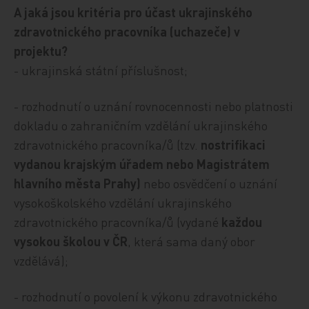
A jaká jsou kritéria pro účast ukrajinského
zdravotnického pracovníka (uchazeče) v
projektu?
- ukrajinská státní příslušnost;
- rozhodnutí o uznání rovnocennosti nebo platnosti
dokladu o zahraničním vzdělání ukrajinského
zdravotnického pracovníka/ů (tzv.
nostrifikaci
vydanou krajským úřadem nebo Magistrátem
hlavního města Prahy)
nebo osvědčení o uznání
vysokoškolského vzdělání ukrajinského
zdravotnického pracovníka/ů (vydané
každou
vysokou školou v ČR
, která sama daný obor
vzdělává);
- rozhodnutí o povolení k výkonu zdravotnického