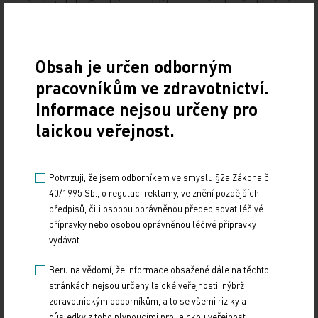
je žadatel do České republiky pozván k předávání
nebo nabývání odborných nebo praktických
zkušeností.
Obsah je určen odborným
Ministerstvo zdravotnictví v případě splnění
pracovníkům ve zdravotnictví.
podmínek vydá zaměstnavateli potvrzení o
Informace nejsou určeny pro
zařazení do projektu a informuje MPO, MZV, MV a
laickou veřejnost.
MPSV o zařazení do projektu, včetně zaslání
kontaktu na žadatele. Po zařazení zaměstnavatele
Potvrzuji, že jsem odborníkem ve smyslu §2a Zákona č.
do projektu, je uchazeč o zaměstnání osloven ze
40/1995 Sb., o regulaci reklamy, ve znění pozdějších
strany ZÚ v Kyjevě nebo ve Lvově, aby se dostavil ve
předpisů, čili osobou oprávněnou předepisovat léčivé
stanoveném termínu. Zaměstnavatel (poskytovatel
přípravky nebo osobou oprávněnou léčivé přípravky
zdravotnických služeb) zajistí, aby cizinci (uchazeči
vydávat.
o zaměstnání) podávali žádosti o zaměstnanecké
Beru na vědomí, že informace obsažené dále na těchto
nebo modré karty se všemi požadovanými
stránkách nejsou určeny laické veřejnosti, nýbrž
náležitostmi. Opakované porušování této
zdravotnickým odborníkům, a to se všemi riziky a
důsledky z toho plynoucími pro laickou veřejnost.