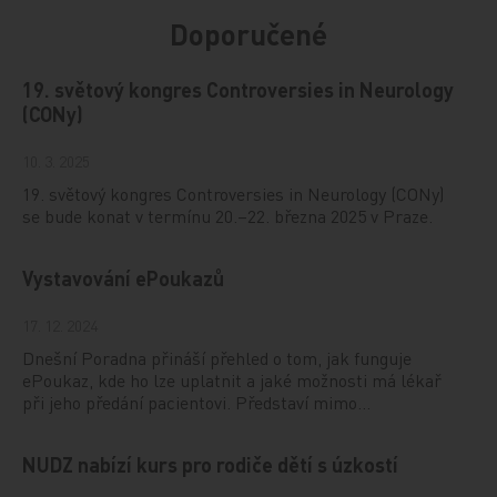
Doporučené
19. světový kongres Controversies in Neurology
(CONy)
10. 3. 2025
19. světový kongres Controversies in Neurology (CONy)
se bude konat v termínu 20.–22. března 2025 v Praze.
Vystavování ePoukazů
17. 12. 2024
Dnešní Poradna přináší přehled o tom, jak funguje
ePoukaz, kde ho lze uplatnit a jaké možnosti má lékař
při jeho předání pacientovi. Představí mimo…
NUDZ nabízí kurs pro rodiče dětí s úzkostí