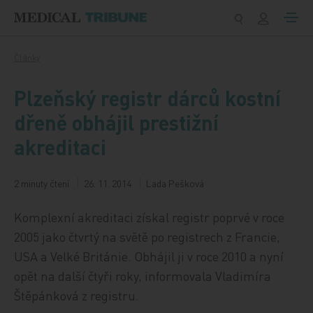
Přeskočit na obsah
Články
Plzeňský registr dárců kostní
dřeně obhájil prestižní
akreditaci
2 minuty čtení
26. 11. 2014
Lada Pešková
Komplexní akreditaci získal registr poprvé v roce
2005 jako čtvrtý na světě po registrech z Francie,
USA a Velké Británie. Obhájil ji v roce 2010 a nyní
opět na další čtyři roky, informovala Vladimíra
Štěpánková z registru.