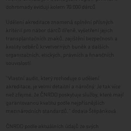
dohromady evidují kolem 70.000 dárců.
Udělení akreditace znamená splnění přísných
kritérií pro nábor dárců dřeně, vyšetření jejich
transplantačních znaků, zajištění bezpečnosti a
kvality odběrů krvetvorných buněk a dalších
organizačních, etických, právních a finančních
souvislostí.
"Vlastní audit, který rozhoduje o udělení
akreditace, je velmi detailní a náročný. Je tak více
než zřejmé, že ČNRDD poskytuje služby, které mají
garantovanou kvalitu podle nejpřísnějších
mezinárodních standardů," dodala Štěpánková.
ČNRDD podle aktuálních údajů ze svých