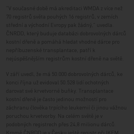
"V současné době má akreditaci WMDA z více než
70 registrů světa pouhých 16 registrů, v zemích
střední a východní Evropy pak žádný," uvedla.
ČNRDD, který buduje databázi dobrovolných dárců
kostní dřeně a pomáhá hledat vhodné dárce pro
nepříbuzenské transplantace, patří k
nejúspěšnějším registrům kostní dřeně na světě.
V září uvedl, že má 50.000 dobrovolných dárců, ke
konci října už evidoval 50.528 lidí ochotných
darovat své krvetvorné buňky. Transplantace
kostní dřeně je často jedinou možností pro
záchranu člověka trpícího leukemií či jinou vážnou
poruchou krvetvorby. Na celém světě je v
podobných registrech přes 24,8 milionu dárců.
Kromě ČNRDD je v Česku ještě registr při IKEM,