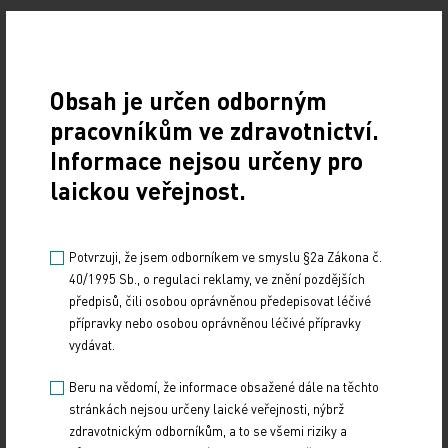
Lada Pešková
ČTK
Obsah je určen odborným
pracovníkům ve zdravotnictví.
Zdroj: ČTK
Informace nejsou určeny pro
laickou veřejnost.
Z REGIONŮ
Sdílejte článek
Potvrzuji, že jsem odborníkem ve smyslu §2a Zákona č.
40/1995 Sb., o regulaci reklamy, ve znění pozdějších
předpisů, čili osobou oprávněnou předepisovat léčivé
přípravky nebo osobou oprávněnou léčivé přípravky
vydávat.
Beru na vědomí, že informace obsažené dále na těchto
stránkách nejsou určeny laické veřejnosti, nýbrž
zdravotnickým odborníkům, a to se všemi riziky a