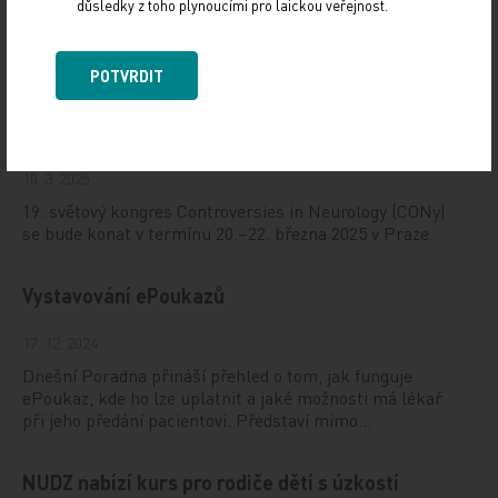
důsledky z toho plynoucími pro laickou veřejnost.
Doporučené
POTVRDIT
19. světový kongres Controversies in Neurology
(CONy)
10. 3. 2025
19. světový kongres Controversies in Neurology (CONy)
se bude konat v termínu 20.–22. března 2025 v Praze.
Vystavování ePoukazů
17. 12. 2024
Dnešní Poradna přináší přehled o tom, jak funguje
ePoukaz, kde ho lze uplatnit a jaké možnosti má lékař
při jeho předání pacientovi. Představí mimo…
NUDZ nabízí kurs pro rodiče dětí s úzkostí