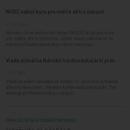
NUDZ nabízí kurs pro rodiče dětí s úzkostí
13. 12. 2024
Národní ústav duševního zdraví (NUDZ) připravil kurs
pro rodiče dětí s úzkostmi. Účast nabízí zdarma ve 14
městech České republiky v rámci testovací…
Vláda schválila Národní kardiovaskulární plán
12. 12. 2024
Vláda na svém zasedání ve středu 11. prosince schválila
důležitý dokument, Národní kardiovaskulární plán. Ten
definuje potřebné změny v oblasti…
PŘIHLASTE SE K ODBĚRU NOVINEK.