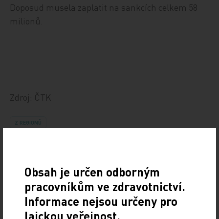
Doposud musela zaplatit na sankcích celkem 58
milionů.
Zdroj: ČTK
Z REGIONŮ
Sdílejte článek
Obsah je určen odborným
pracovníkům ve zdravotnictví.
Informace nejsou určeny pro
laickou veřejnost.