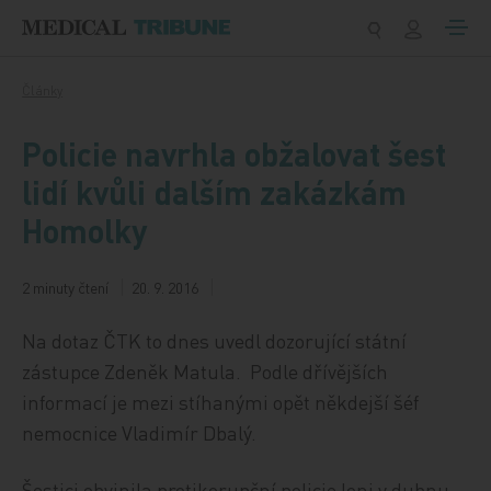
Přeskočit na obsah
Články
Policie navrhla obžalovat šest
lidí kvůli dalším zakázkám
Homolky
2 minuty čtení
20. 9. 2016
Na dotaz ČTK to dnes uvedl dozorující státní
zástupce Zdeněk Matula. Podle dřívějších
informací je mezi stíhanými opět někdejší šéf
nemocnice Vladimír Dbalý.
Šestici obvinila protikorupční policie loni v dubnu.