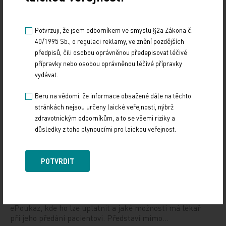
Potvrzuji, že jsem odborníkem ve smyslu §2a Zákona č.
40/1995 Sb., o regulaci reklamy, ve znění pozdějších
Doporučené
předpisů, čili osobou oprávněnou předepisovat léčivé
přípravky nebo osobou oprávněnou léčivé přípravky
19. světový kongres Controversies in Neurology
vydávat.
(CONy)
Beru na vědomí, že informace obsažené dále na těchto
stránkách nejsou určeny laické veřejnosti, nýbrž
10. 3. 2025
zdravotnickým odborníkům, a to se všemi riziky a
19. světový kongres Controversies in Neurology (CONy)
důsledky z toho plynoucími pro laickou veřejnost.
se bude konat v termínu 20.–22. března 2025 v Praze.
Vystavování ePoukazů
POTVRDIT
17. 12. 2024
Dnešní Poradna přináší přehled o tom, jak funguje
ePoukaz, kde ho lze uplatnit a jaké možnosti má lékař
při jeho předání pacientovi. Představí mimo…