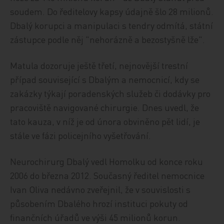
soudem. Do ředitelovy kapsy údajně šlo 28 milionů.
Dbalý korupci a manipulaci s tendry odmítá, státní
zástupce podle něj "nehorázně a bezostyšně lže".
Matula dozoruje ještě třetí, nejnovější trestní
případ související s Dbalým a nemocnicí, kdy se
zakázky týkají poradenských služeb či dodávky pro
pracoviště navigované chirurgie. Dnes uvedl, že
tato kauza, v níž je od února obviněno pět lidí, je
stále ve fázi policejního vyšetřování.
Neurochirurg Dbalý vedl Homolku od konce roku
2006 do března 2012. Současný ředitel nemocnice
Ivan Oliva nedávno zveřejnil, že v souvislosti s
působením Dbalého hrozí instituci pokuty od
finančních úřadů ve výši 45 milionů korun.