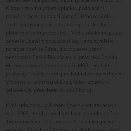
Klade jí za vinu přijetí úplatku, podplácení,
porušení povinnosti při správě cizího majetku,
sjednání výhody při zadání veřejné zakázky či
pletichy při veřejné soutěži. Média následně psala,
že vedle Dbalého policisté stíhají jeho bývalého
poradce Zdeňka Čápa, dlouholetou účetní
nemocnice Emilii Bialešovou či právníka Davida
Michala z advokátní kanceláře MSB Legal, která
poskytuje služby mimo jiné lobbistovi Ivu Rittigovi.
Obvinění si prý mezi sebou předali úplatky v
celkové výši přes deset milionů korun.
Kvůli údajnému ovlivnění jiných dvou zakázek z
roku 2009 - tendru na digitalizaci chorobopisů za
146 milionů korun a nákupu Leksellova gama
nože za 140 milionů korun - už Dbalý stanul před