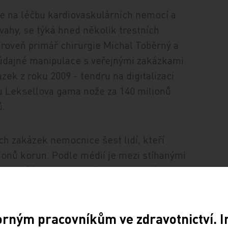
 na léčbu kardiovaskulárních nemocí a
ahy, se týká hned několik trestních
ároveň primář chirurgie Michal Toběrný a
e údajné manipulace s veřejnými zakázkami.
zek z roku 2009 - tendru na digitalizaci
u Leksellova gama nože za 140 milionů
ů.
ích zakázek nemocnice šest lidí, kteří
ilionů korun. Podle médií je mezi stíhanými
 kanceláře MSB Legal či exporadce ředitele
účetních, medicínsko-právních a
ou údajně předali úplatky v celkové výši
orným pracovníkům ve zdravotnictví. 