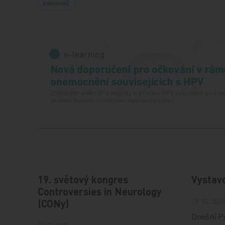
Z REGIONŮ
19. světový kongres
Vystav
Controversies in Neurology
17. 12. 202
(CONy)
Dnešní Po