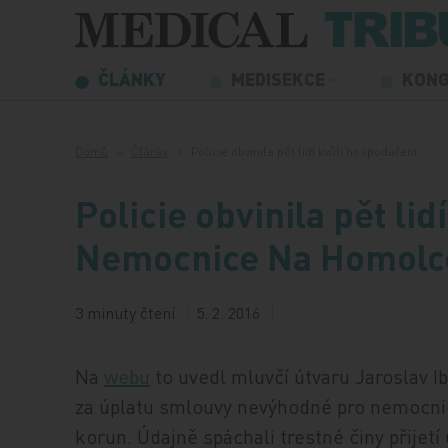
Přeskočit na obsah
ČLÁNKY
MEDISEKCE
KON
Domů
Články
Policie obvinila pět lidí kvůli hospodaření…
Policie obvinila pět li
Nemocnice Na Homolc
3 minuty čtení
5. 2. 2016
Na
webu
to uvedl mluvčí útvaru Jaroslav Ib
za úplatu smlouvy nevýhodné pro nemocnici
korun. Údajně spáchali trestné činy přijetí