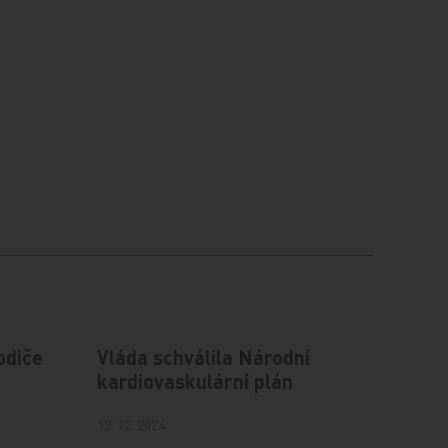
odiče
Vláda schválila Národní
kardiovaskulární plán
12. 12. 2024