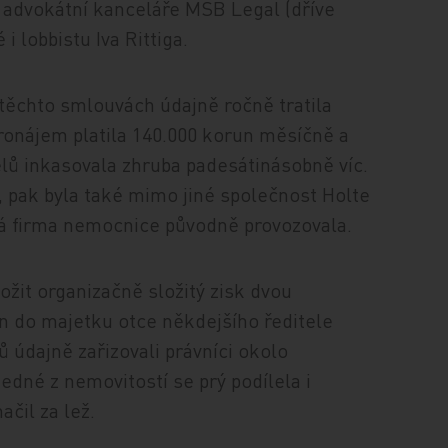
m advokátní kanceláře MSB Legal (dříve
i lobbistu Iva Rittiga.
 těchto smlouvách údajně ročně tratila
pronájem platila 140.000 korun měsíčně a
lů inkasovala zhruba padesátinásobně víc.
e, pak byla také mimo jiné společnost Holte
ná firma nemocnice původně provozovala.
ožit organizačně složitý zisk dvou
n do majetku otce někdejšího ředitele
údajně zařizovali právníci okolo
edné z nemovitostí se prý podílela i
čil za lež.