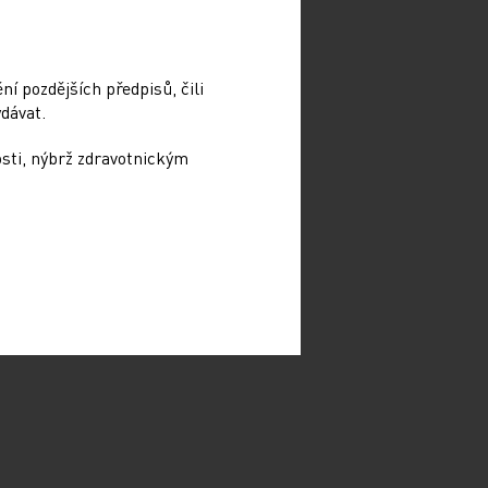
í pozdějších předpisů, čili
dávat.
osti, nýbrž zdravotnickým