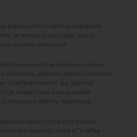
e pražské vrchní státní zastupitelství.
eho se trestná činnost týká, policie
t ani samotná nemocnice.
daření Nemocnice Na Homolce v letech
í informace, abychom jakkoliv nenarušili
e vyšetřování ukončí, aby špičkové
ru je, nebylo touto kauzou nadále
čí nemocnice Martina Vápeníková.
ukazuje Nadační fond proti korupci.
votnického materiálu firmě KTH (dříve