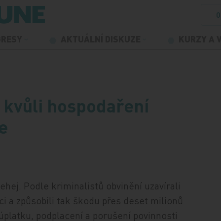
O
GRESY
AKTUÁLNÍ DISKUZE
KURZY A 
dí kvůli hospodaření
e
ehej. Podle kriminalistů obvinění uzavírali
 a způsobili tak škodu přes deset milionů
 úplatku, podplacení a porušení povinnosti