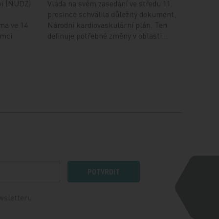
ví (NUDZ)
Vláda na svém zasedání ve středu 11.
prosince schválila důležitý dokument,
ma ve 14
Národní kardiovaskulární plán. Ten
ámci
definuje potřebné změny v oblasti…
POTVRDIT
wsletteru