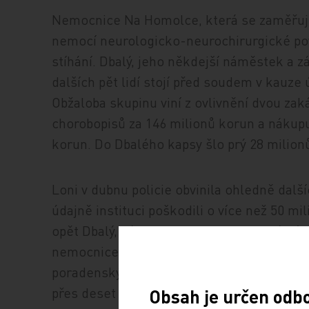
Nemocnice Na Homolce, která se zaměřuje
nemocí neurologicko-neurochirurgické pov
stíhání. Dbalý, jeho někdejší náměstek a z
dalších pět lidí stojí před soudem v kauz
Obžaloba skupinu viní z ovlivnění dvou zaká
chorobopisů za 146 milionů korun a nákup
korun. Do Dbalého kapsy šlo prý 28 milion
Loni v dubnu policie obvinila ohledně dalš
údajně instituci poškodili o více než 50 m
opět Dbalý, dále David Michal z advokátní
nemocnice Zdeněk Čáp. Zakázky se týkaly 
poradenských služeb. Obvinění si mezi seb
přes deset milionů korun.
Obsah je určen odb