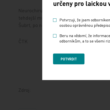
určeny pro laickou 
Neurochirurg Dbalý vedl Homolku od konce
tehdejší ministr zdravotnictví Tomáš Julín
Potvrzuji, že jsem odborníkem
Šubrt, po něm další neurochirurg Michal Še
osobou oprávněnou předepisov
Beru na vědomí, že informace
ČTK
odborníkům, a to se všemi riz
POTVRDIT
Zdroj: