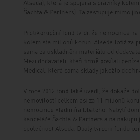
Alseda), která je spojena s právníky kole
Šachta & Partners). Ta zastupuje mimo jiné 
Protikorupční fond tvrdí, že nemocnice na
kolem sta milionů korun. Alseda totiž za 
sama za uskladnění materiálu od dodavate
Mezi dodavateli, kteří firmě posílali peníz
Medical, která sama sklady jakožto dceři
V roce 2012 fond také uvedl, že dokáže dol
nemovitostí celkem asi za 11 milionů koru
nemocnice Vladimíra Dbalého. Nabytí domů 
kanceláře Šachta & Partners a na nákupu j
společnost Alseda. Dbalý tvrzení fondu ozna