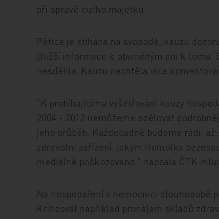
při správě cizího majetku.
Pětice je stíhána na svobodě, kauzu dozoruj
Bližší informace k obviněným ani k tomu, č
nesdělila. Kauzu nechtěla více komentova
"K probíhajícímu vyšetřování kauzy hospo
2004 - 2012 nemůžeme sdělovat podrobnějš
jeho průběh. Každopádně budeme rádi, až s
zdravotní zařízení, jakým Homolka bezespo
mediálně poškozováno," napsala ČTK mluv
Na hospodaření v nemocnici dlouhodobě po
Kritizoval například pronájem skladů zdra