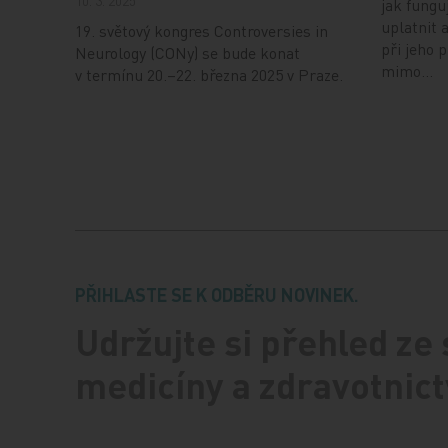
10. 3. 2025
jak fungu
uplatnit 
19. světový kongres Controversies in
při jeho 
Neurology (CONy) se bude konat
mimo…
v termínu 20.–22. března 2025 v Praze.
PŘIHLASTE SE K ODBĚRU NOVINEK.
Udržujte si přehled ze
medicíny a zdravotnict