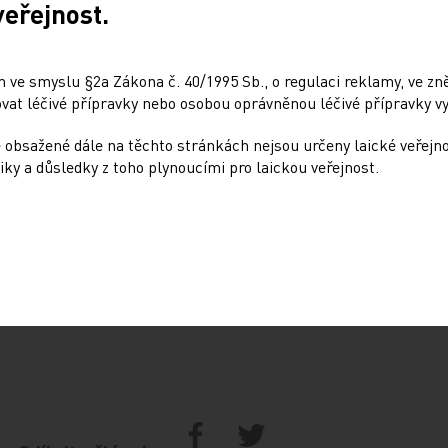
veřejnost.
 roku 2006 do března 2012, jmenoval jej
ek. Před Dbalým byl ředitelem Oldřich
 ve smyslu §2a Zákona č. 40/1995 Sb., o regulaci reklamy, ve zněn
tlík.
at léčivé přípravky nebo osobou oprávněnou léčivé přípravky vy
 obsažené dále na těchto stránkách nejsou určeny laické veřejn
iky a důsledky z toho plynoucími pro laickou veřejnost.