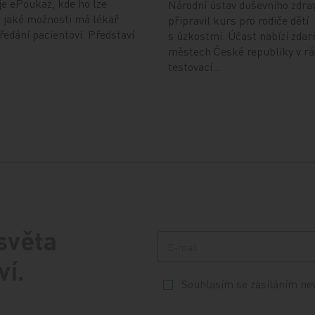
je ePoukaz, kde ho lze
Národní ústav duševního zdra
a jaké možnosti má lékař
připravil kurs pro rodiče dětí
předání pacientovi. Představí
s úzkostmi. Účast nabízí zdar
městech České republiky v r
testovací…
 světa
ví.
Souhlasím se zasíláním ne