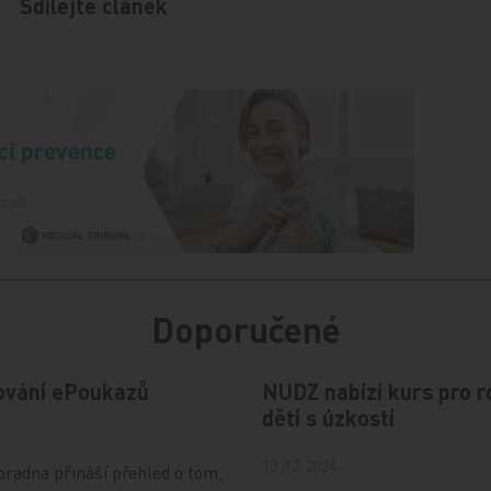
Sdílejte článek
Doporučené
ování ePoukazů
NUDZ nabízí kurs pro r
dětí s úzkostí
4
13. 12. 2024
radna přináší přehled o tom,