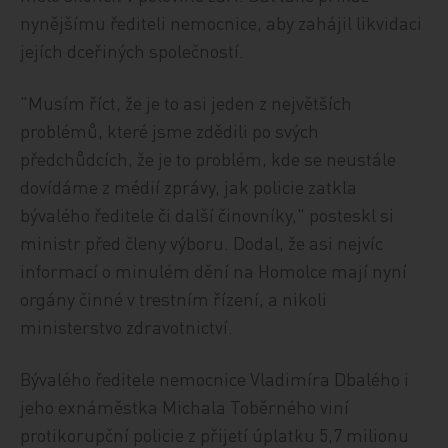
nynějšímu řediteli nemocnice, aby zahájil likvidaci
jejích dceřiných společností.
"Musím říct, že je to asi jeden z největších
problémů, které jsme zdědili po svých
předchůdcích, že je to problém, kde se neustále
dovídáme z médií zprávy, jak policie zatkla
bývalého ředitele či další činovníky," posteskl si
ministr před členy výboru. Dodal, že asi nejvíc
informací o minulém dění na Homolce mají nyní
orgány činné v trestním řízení, a nikoli
ministerstvo zdravotnictví.
Bývalého ředitele nemocnice Vladimíra Dbalého i
jeho exnáměstka Michala Toběrného viní
protikorupční policie z přijetí úplatku 5,7 milionu