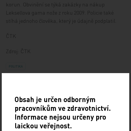
korun. Obvinění se týká zakázky na nákup
Leksellova gama nože z roku 2009. Policie také
stíhá jednoho člověka, který je údajně podplatil.
ČTK
Zdroj: ČTK
POLITIKA
Sdílejte článek
Obsah je určen odborným
pracovníkům ve zdravotnictví.
Informace nejsou určeny pro
laickou veřejnost.