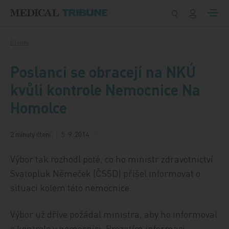
Přeskočit na obsah
Články
Poslanci se obracejí na NKÚ
kvůli kontrole Nemocnice Na
Homolce
2 minuty čtení
5. 9. 2014
Výbor tak rozhodl poté, co ho ministr zdravotnictví
Svatopluk Němeček (ČSSD) přišel informovat o
situaci kolem této nemocnice.
Výbor už dříve požádal ministra, aby ho informoval
o kontrole v nemocnici. Prozatím informaci