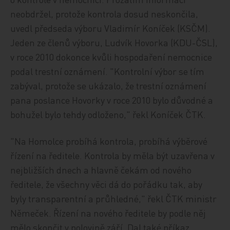
neobdržel, protože kontrola dosud neskončila,
uvedl předseda výboru Vladimír Koníček (KSČM).
Jeden ze členů výboru, Ludvík Hovorka (KDU-ČSL),
v roce 2010 dokonce kvůli hospodaření nemocnice
podal trestní oznámení. "Kontrolní výbor se tím
zabýval, protože se ukázalo, že trestní oznámení
pana poslance Hovorky v roce 2010 bylo důvodné a
bohužel bylo tehdy odloženo," řekl Koníček ČTK.
"Na Homolce probíhá kontrola, probíhá výběrové
řízení na ředitele. Kontrola by měla být uzavřena v
nejbližších dnech a hlavně čekám od nového
ředitele, že všechny věci dá do pořádku tak, aby
byly transparentní a průhledné," řekl ČTK ministr
Němeček. Řízení na nového ředitele by podle něj
mělo skončit v polovině září. Dal také příkaz