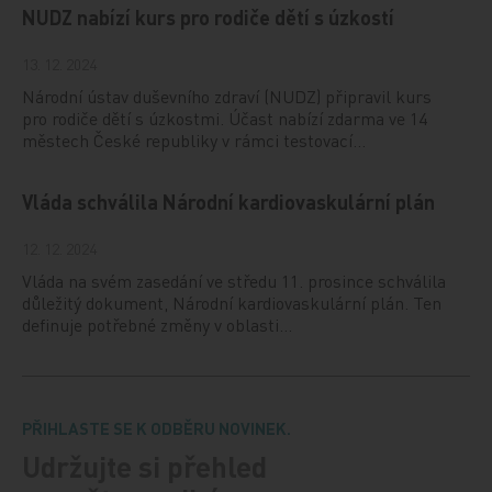
NUDZ nabízí kurs pro rodiče dětí s úzkostí
13. 12. 2024
Národní ústav duševního zdraví (NUDZ) připravil kurs
pro rodiče dětí s úzkostmi. Účast nabízí zdarma ve 14
městech České republiky v rámci testovací…
Vláda schválila Národní kardiovaskulární plán
12. 12. 2024
Vláda na svém zasedání ve středu 11. prosince schválila
důležitý dokument, Národní kardiovaskulární plán. Ten
definuje potřebné změny v oblasti…
PŘIHLASTE SE K ODBĚRU NOVINEK.
Udržujte si přehled