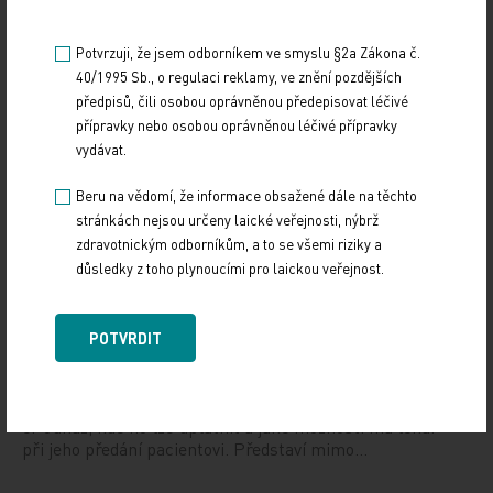
Potvrzuji, že jsem odborníkem ve smyslu §2a Zákona č.
Doporučené
40/1995 Sb., o regulaci reklamy, ve znění pozdějších
předpisů, čili osobou oprávněnou předepisovat léčivé
přípravky nebo osobou oprávněnou léčivé přípravky
19. světový kongres Controversies in Neurology
vydávat.
(CONy)
Beru na vědomí, že informace obsažené dále na těchto
10. 3. 2025
stránkách nejsou určeny laické veřejnosti, nýbrž
19. světový kongres Controversies in Neurology (CONy)
zdravotnickým odborníkům, a to se všemi riziky a
se bude konat v termínu 20.–22. března 2025 v Praze.
důsledky z toho plynoucími pro laickou veřejnost.
Vystavování ePoukazů
POTVRDIT
17. 12. 2024
Dnešní Poradna přináší přehled o tom, jak funguje
ePoukaz, kde ho lze uplatnit a jaké možnosti má lékař
při jeho předání pacientovi. Představí mimo…