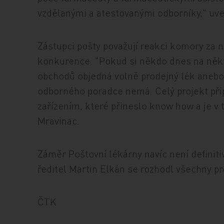
vzdělanými a atestovanými odborníky," uv
Zástupci pošty považují reakci komory za
konkurence. "Pokud si někdo dnes na někte
obchodů objedná volně prodejný lék anebo
odborného poradce nemá. Celý projekt př
zařízením, které přineslo know how a je v
Mravinac.
Záměr Poštovní lékárny navíc není definiti
ředitel Martin Elkán se rozhodl všechny pr
ČTK