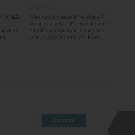
12. 12. 2024
ví (NUDZ)
Vláda na svém zasedání ve středu 11.
prosince schválila důležitý dokument,
ma ve 14
Národní kardiovaskulární plán. Ten
ámci
definuje potřebné změny v oblasti…
POTVRDIT