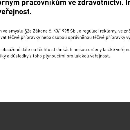
orným pracovníkům ve zdravotnictví. 
personál v příslušných prostorách plně kompetentní. Návrh vedení
veřejnost.
álem však není ničím jiným, než snahou o výdělek bez ohledu
 ve smyslu §2a Zákona č. 40/1995 Sb., o regulaci reklamy, ve zněn
at léčivé přípravky nebo osobou oprávněnou léčivé přípravky vy
i neustále hledá uplatnění v oborech, v nichž zásadně ohrožuje
 obsažené dále na těchto stránkách nejsou určeny laické veřejn
 aby upustilo od hazardování se zdravím obyvatel a používáním
iky a důsledky z toho plynoucími pro laickou veřejnost.