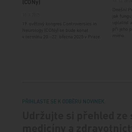
17. 12. 202
(CONy)
Dnešní Po
10. 3. 2025
jak fungu
uplatnit 
19. světový kongres Controversies in
při jeho 
Neurology (CONy) se bude konat
mimo…
v termínu 20.–22. března 2025 v Praze.
PŘIHLASTE SE K ODBĚRU NOVINEK.
Udržujte si přehled ze
medicíny a zdravotnict