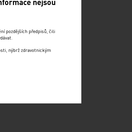
Informace nejsou
í pozdějších předpisů, čili
dávat.
osti, nýbrž zdravotnickým