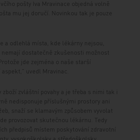
včího pošty Iva Mravinace objedná volně
ošta mu jej doručí. Novinkou tak je pouze
e a odlehlá místa, kde lékárny nejsou,
m nemají dostatečně zkušenosti možnost
Protože jde zejména o naše starší
í aspekt," uvedl Mravinac.
boží zvláštní povahy a je třeba s nimi tak i
vně nedisponuje příslušnými prostory ani
žeb, snaží se klamavým způsobem vyvolat
bude provozovat skutečnou lékárnu. Tedy
ních předpisů místem poskytování zdravotní
nty, vysokoškolsky a středoškolsky