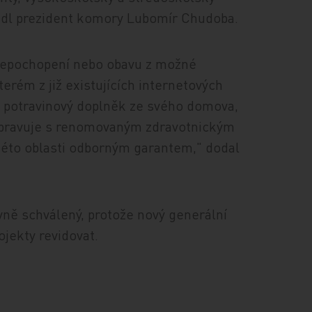
edl prezident komory Lubomír Chudoba.
 nepochopení nebo obavu z možné
rém z již existujících internetových
 potravinový doplněk ze svého domova,
ipravuje s renomovaným zdravotnickým
 této oblasti odborným garantem," dodal
vně schválený, protože nový generální
ojekty revidovat.