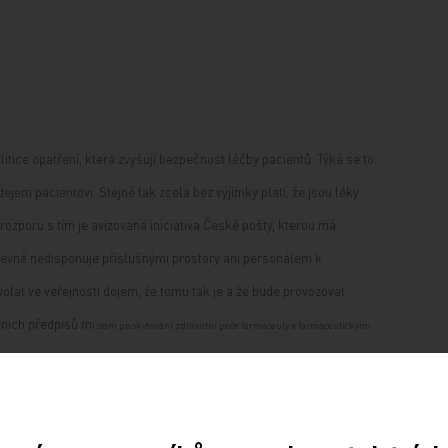
:
itice opatření, která zvyšují bezpečnost léčby pacientů. Týká se to
ejem pacientovi. Stejně tak zcela bez výjimky platí, že jsou léky
 rozporu s tím je avizovaná iniciativa České pošty, kterou má
 zjevně nedisponuje příslušnými prostory ani personálem k
lat ve veřejnosti dojem, že tomu tak je a že bude provozovat
ávních předpisů m
ístem poskytování zdravotní péče farmaceuty a farmaceutickými
házení s léky nepovolanými osobami a v nevyhovujících
m obyvatel.