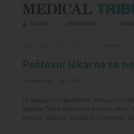
Přeskočit na obsah
ČLÁNKY
MEDISEKCE
KON
Domů
Články
Poštovní lékárna se nelíbí lékárníkům
Poštovní lékárna se ne
3 minuty čtení
10. 7. 2014
Ve spolupráci s partnerem, firmou Eurocl
napadla Česká lékárnická komora, která "P
zdravím obyvatel. Vyplývá to z informací o