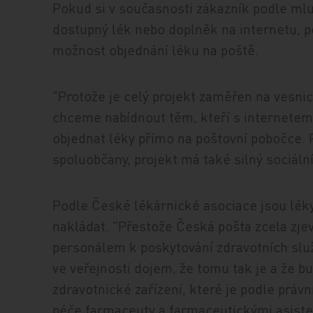
Pokud si v současnosti zákazník podle mlu
dostupný lék nebo doplněk na internetu, p
možnost objednání léku na poště.
"Protože je celý projekt zaměřen na vesnic
chceme nabídnout těm, kteří s internete
objednat léky přímo na poštovní pobočce. 
spoluobčany, projekt má také silný sociáln
Podle České lékárnické asociace jsou léky z
nakládat. "Přestože Česká pošta zcela zje
personálem k poskytování zdravotních slu
ve veřejnosti dojem, že tomu tak je a že 
zdravotnické zařízení, které je podle práv
péče farmaceuty a farmaceutickými asiste