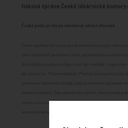
tisková zpráva České lékárnické komory
Česká pošta se chystá ohrožovat zdraví obyvatel
Česká republika i Evropská unie dlouhodobě prosazují v lékové pol
všech činností při zacházení s léčivy, počínaje výrobou a konče výd
zboží zvláštní povahy a je třeba s nimi tak i nakládat. V naprostém
být založení tzv. "Poštovní lékárny". Přestože Česká pošta zcela
poskytování zdravotních služeb, snaží se klamavým způsobem vyvo
skutečnou lékárnu. Tedy zdravotnické zařízení, které je podle pr
ac
asistenty, vysokoškolsky a středoškolsky vzdělanými a atestovanými odborníky. Z
prostorách tak nelze kvalifikovat jinak, než jako hazard se zdraví