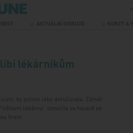
O
GRESY
AKTUÁLNÍ DISKUZE
KURZY A 
líbí lékárníkům
inicum, by potom léky doručovala. Záměr
oštovní lékárnu" označila za hazard se
bou firem.