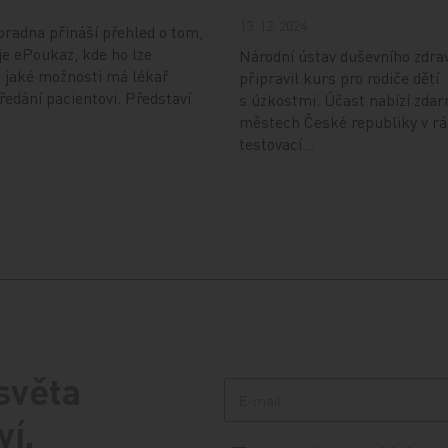
4
13. 12. 2024
radna přináší přehled o tom,
je ePoukaz, kde ho lze
Národní ústav duševního zdra
a jaké možnosti má lékař
připravil kurs pro rodiče dětí
předání pacientovi. Představí
s úzkostmi. Účast nabízí zdar
městech České republiky v r
testovací…
 světa
ví.