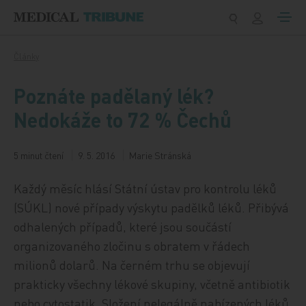
Přeskočit na obsah
Články
Poznáte padělaný lék?
Nedokáže to 72 % Čechů
5 minut čtení
9. 5. 2016
Marie Stránská
Každý měsíc hlásí Státní ústav pro kontrolu léků
(SÚKL) nové případy výskytu padělků léků. Přibývá
odhalených případů, které jsou součástí
organizovaného zločinu s obratem v řádech
milionů dolarů. Na černém trhu se objevují
prakticky všechny lékové skupiny, včetně antibiotik
nebo cytostatik. Složení nelegálně nabízených léků