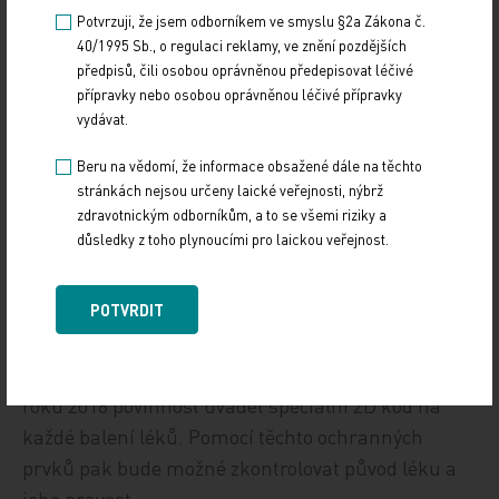
kteří takto uvažují, by si jej obstaralo online.
Potvrzuji, že jsem odborníkem ve smyslu §2a Zákona č.
40/1995 Sb., o regulaci reklamy, ve znění pozdějších
„V České republice není možné prodávat lék
předpisů, čili osobou oprávněnou předepisovat léčivé
přípravky nebo osobou oprávněnou léčivé přípravky
omezený preskripcí mimo kamenné lékárny. To, co
vydávat.
se objeví na internetu, je buď padělek, nebo jde o
lék, který se dostal mimo oficiální distribuční
Beru na vědomí, že informace obsažené dále na těchto
cestu,“ konstatuje Jakub Dvořáček, ředitel AIFP.
stránkách nejsou určeny laické veřejnosti, nýbrž
zdravotnickým odborníkům, a to se všemi riziky a
Pozitivní podle něj je, že roste důvěra veřejnosti v
důsledky z toho plynoucími pro laickou veřejnost.
lékárny. V případě podezření na padělaný lék by se
na ně obrátily více než dvě třetiny dotazovaných.
POTVRDIT
Posílit ochranu pacientů by měl připravovaný
evropský systém ověřování léků, který přinese od
roku 2018 povinnost uvádět speciální 2D kód na
každé balení léků. Pomocí těchto ochranných
prvků pak bude možné zkontrolovat původ léku a
jeho pravost.