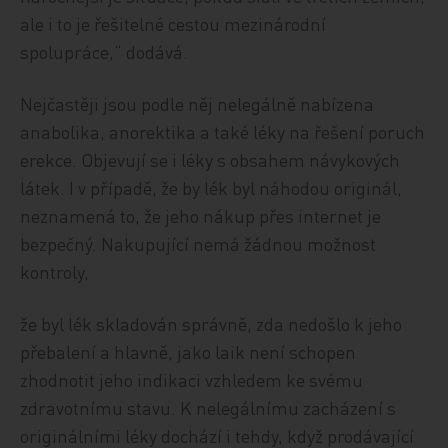
ale i to je řešitelné cestou mezinárodní
spolupráce,“ dodává.
Nejčastěji jsou podle něj nelegálně nabízena
anabolika, anorektika a také léky na řešení poruch
erekce. Objevují se i léky s obsahem návykových
látek. I v případě, že by lék byl náhodou originál,
neznamená to, že jeho nákup přes internet je
bezpečný. Nakupující nemá žádnou možnost
kontroly,
že byl lék skladován správně, zda nedošlo k jeho
přebalení a hlavně, jako laik není schopen
zhodnotit jeho indikaci vzhledem ke svému
zdravotnímu stavu. K nelegálnímu zacházení s
originálními léky dochází i tehdy, když prodávající