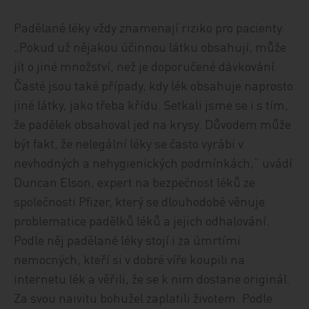
Padělané léky vždy znamenají riziko pro pacienty.
„Pokud už nějakou účinnou látku obsahují, může
jít o jiné množství, než je doporučené dávkování.
Časté jsou také případy, kdy lék obsahuje naprosto
jiné látky, jako třeba křídu. Setkali jsme se i s tím,
že padělek obsahoval jed na krysy. Důvodem může
být fakt, že nelegální léky se často vyrábí v
nevhodných a nehygienických podmínkách,“ uvádí
Duncan Elson, expert na bezpečnost léků ze
společnosti Pfizer, který se dlouhodobě věnuje
problematice padělků léků a jejich odhalování.
Podle něj padělané léky stojí i za úmrtími
nemocných, kteří si v dobré víře koupili na
internetu lék a věřili, že se k nim dostane originál.
Za svou naivitu bohužel zaplatili životem. Podle