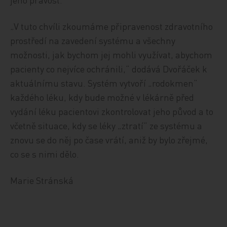
„V tuto chvíli zkoumáme připravenost zdravotního
prostředí na zavedení systému a všechny
možnosti, jak bychom jej mohli využívat, abychom
pacienty co nejvíce ochránili,“ dodává Dvořáček k
aktuálnímu stavu. Systém vytvoří „rodokmen“
každého léku, kdy bude možné v lékárně před
vydání léku pacientovi zkontrolovat jeho původ a to
včetně situace, kdy se léky „ztratí“ ze systému a
znovu se do něj po čase vrátí, aniž by bylo zřejmé,
co se s nimi dělo.
Marie Stránská