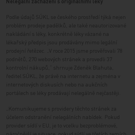
Nelegální zacházení s originálními léky
Podle údajů SÚKL se českého prostředí týká nejen
problém prodeje padělků, ale také neautorizované
nakládání s léky, konkrétně léky vázané na
lékařský předpis jsou prodávány mimo legální
prodejní řetězec. „V roce 2015 jsme prověřovali 78
podnětů, 270 webových stránek a provedli 37
kontrolní nákupů,“ shrnuje Zdeněk Blahuta,
ředitel SÚKL, že právě na internetu a zejména v
internetových diskusích nebo na aukčních
portálech se léky prodávají nelegálně nejčastěji.
„Komunikujeme s providery těchto stránek za
účelem odstranění nelegálních nabídek. Pokud
provider sídlí v EU, je to vcelku bezproblémové,
náročnější je situace, pokud sídlí ve třetích zemích,