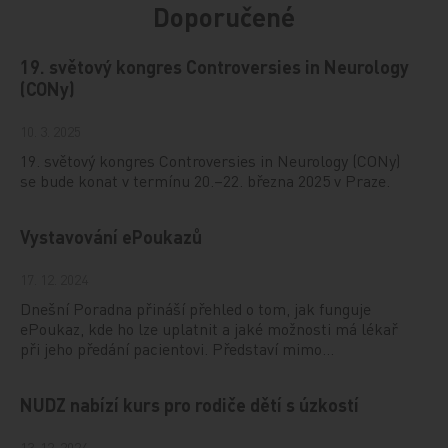
Doporučené
19. světový kongres Controversies in Neurology
(CONy)
10. 3. 2025
19. světový kongres Controversies in Neurology (CONy)
se bude konat v termínu 20.–22. března 2025 v Praze.
Vystavování ePoukazů
17. 12. 2024
Dnešní Poradna přináší přehled o tom, jak funguje
ePoukaz, kde ho lze uplatnit a jaké možnosti má lékař
při jeho předání pacientovi. Představí mimo…
NUDZ nabízí kurs pro rodiče dětí s úzkostí
13. 12. 2024