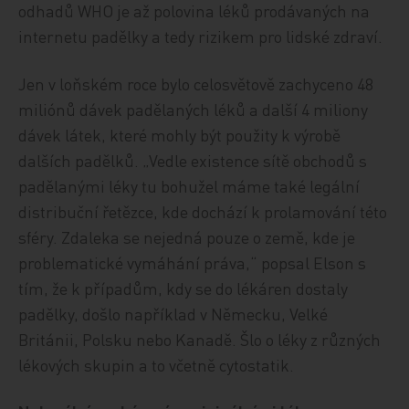
odhadů WHO je až polovina léků prodávaných na
internetu padělky a tedy rizikem pro lidské zdraví.
Jen v loňském roce bylo celosvětově zachyceno 48
miliónů dávek padělaných léků a další 4 miliony
dávek látek, které mohly být použity k výrobě
dalších padělků. „Vedle existence sítě obchodů s
padělanými léky tu bohužel máme také legální
distribuční řetězce, kde dochází k prolamování této
sféry. Zdaleka se nejedná pouze o země, kde je
problematické vymáhání práva,“ popsal Elson s
tím, že k případům, kdy se do lékáren dostaly
padělky, došlo například v Německu, Velké
Británii, Polsku nebo Kanadě. Šlo o léky z různých
lékových skupin a to včetně cytostatik.