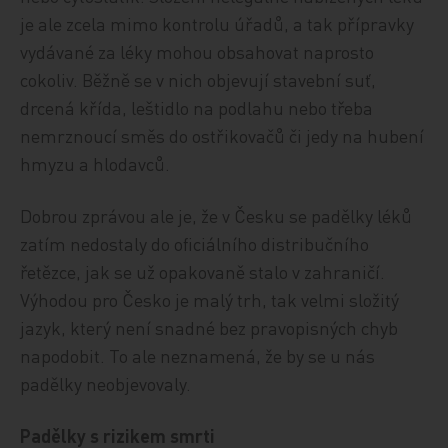
je ale zcela mimo kontrolu úřadů, a tak přípravky
vydávané za léky mohou obsahovat naprosto
cokoliv. Běžně se v nich objevují stavební suť,
drcená křída, leštidlo na podlahu nebo třeba
nemrznoucí směs do ostřikovačů či jedy na hubení
hmyzu a hlodavců.
Dobrou zprávou ale je, že v Česku se padělky léků
zatím nedostaly do oficiálního distribučního
řetězce, jak se už opakovaně stalo v zahraničí.
Výhodou pro Česko je malý trh, tak velmi složitý
jazyk, který není snadné bez pravopisných chyb
napodobit. To ale neznamená, že by se u nás
padělky neobjevovaly.
Padělky s rizikem smrti