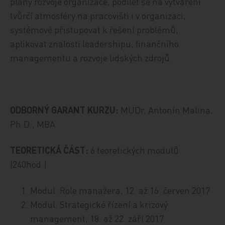
plány rozvoje organizace, podílet se na vytváření
tvůrčí atmosféry na pracovišti i v organizaci,
systémově přistupovat k řešení problémů,
aplikovat znalosti leadershipu, finančního
managementu a rozvoje lidských zdrojů.
ODBORNÝ GARANT KURZU:
MUDr. Antonín Malina,
Ph.D., MBA
TEORETICKÁ ČÁST:
6 teoretických modulů
(240hod.)
Modul: Role manažera, 12. až 16. červen 2017
Modul: Strategické řízení a krizový
management, 18. až 22. září 2017