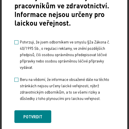
pracovníkům ve zdravotnictví.
Sdílejte článek
Informace nejsou určeny pro
laickou veřejnost.
Potvrzuji, že jsem odborníkem ve smyslu §2a Zákona č.
40/1995 Sb., o regulaci reklamy, ve znění pozdějších
předpisů, čili osobou oprávněnou předepisovat léčivé
přípravky nebo osobou oprávněnou léčivé přípravky
vydávat.
Doporučené
Beru na vědomí, že informace obsažené dále na těchto
stránkách nejsou určeny laické veřejnosti, nýbrž
19. světový kongres Controversies in Neurology
zdravotnickým odborníkům, a to se všemi riziky a
(CONy)
důsledky z toho plynoucími pro laickou veřejnost.
10. 3. 2025
POTVRDIT
19. světový kongres Controversies in Neurology (CONy)
se bude konat v termínu 20.–22. března 2025 v Praze.