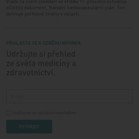
Vláda na svém zasedání ve středu 11. prosince schválila
důležitý dokument, Národní kardiovaskulární plán. Ten
definuje potřebné změny v oblasti…
PŘIHLASTE SE K ODBĚRU NOVINEK.
Udržujte si přehled
ze světa medicíny a
zdravotnictví.
Souhlasím se zasíláním newsletteru
POTVRDIT