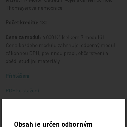
Thomayerova nemocnice
Počet kreditů:
180
Cena za modul:
6 000 Kč (celkem 7 modulů)
Cena každého modulu zahrnuje: odborný modul,
zákonnou DPH, povinnou praxi, občerstvení a
oběd, studijní materiály
Přihlášení
PDF ke stažení
Zdroj: IPVZ
DENNÍ ZPRÁVY
Obsah je určen odborným