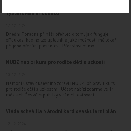
Vystavování ePoukazů
17. 12. 2024
Dnešní Poradna přináší přehled o tom, jak funguje
ePoukaz, kde ho lze uplatnit a jaké možnosti má lékař
při jeho předání pacientovi. Představí mimo…
NUDZ nabízí kurs pro rodiče dětí s úzkostí
13. 12. 2024
Národní ústav duševního zdraví (NUDZ) připravil kurs
pro rodiče dětí s úzkostmi. Účast nabízí zdarma ve 14
městech České republiky v rámci testovací…
Vláda schválila Národní kardiovaskulární plán
12. 12. 2024