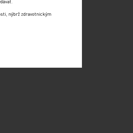
dávat.
osti, nýbrž zdravotnickým