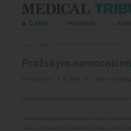
Přeskočit na obsah
ČLÁNKY
MEDISEKCE
KON
Domů
Články
Pražským nemocnicím klesla obložnost
Pražským nemocnicím 
3 minuty čtení
8. 10. 2018
ač
Vyšlo v titulu
Med
Ukázala to podrobná analýza pražského zdravotnictví, kterou zpra
„Jsou to historicky první data na toto téma, Praha s nimi může velm
Lacko, radní Prahy pro oblast zdravotnictví. Analýzu označil za bi