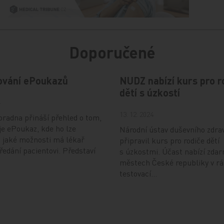
Doporučené
ování ePoukazů
NUDZ nabízí kurs pro r
dětí s úzkostí
4
13. 12. 2024
radna přináší přehled o tom,
je ePoukaz, kde ho lze
Národní ústav duševního zdra
a jaké možnosti má lékař
připravil kurs pro rodiče dětí
předání pacientovi. Představí
s úzkostmi. Účast nabízí zdar
městech České republiky v r
testovací…