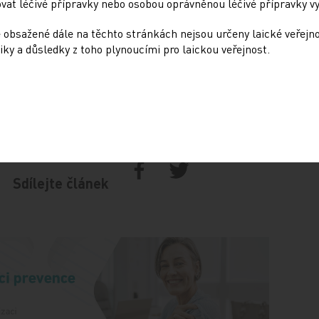
at léčivé přípravky nebo osobou oprávněnou léčivé přípravky vy
ětší příjem, než je regionální průměr.
 obsažené dále na těchto stránkách nejsou určeny laické veřejn
iky a důsledky z toho plynoucími pro laickou veřejnost.
ší kraje, kromě Prahy je daleko s analýzou
Sdílejte článek