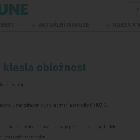
O
GRESY
AKTUÁLNÍ DISKUZE
KURZY A 
klesla obložnost
ical Tribune
coval Ústav zdravotnických informací a statistiky ČR (ÚZIS).
i dobře pracovat a cílit péči tak, jak je potřeba,“ uvedl Ing. Radek
bli pražského zdravotnictví.