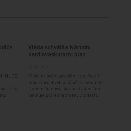
odiče
Vláda schválila Národní
kardiovaskulární plán
12. 12. 2024
ví (NUDZ)
Vláda na svém zasedání ve středu 11.
prosince schválila důležitý dokument,
ma ve 14
Národní kardiovaskulární plán. Ten
ámci
definuje potřebné změny v oblasti…