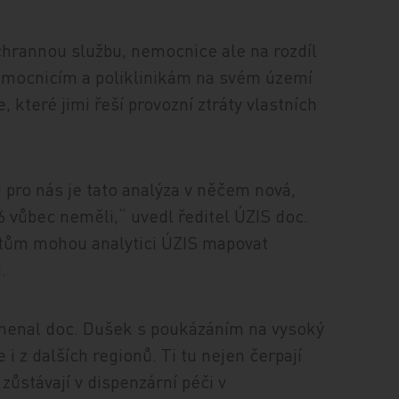
záchrannou službu, nemocnice ale na rozdíl
emocnicím a poliklinikám na svém území
 které jimi řeší provozní ztráty vlastních
I pro nás je tato analýza v něčem nová,
6 vůbec neměli,“ uvedl ředitel ÚZIS doc.
atům mohou analytici ÚZIS mapovat
.
amenal doc. Dušek s poukázáním na vysoký
i z dalších regionů. Ti tu nejen čerpají
 zůstávají v dispenzární péči v