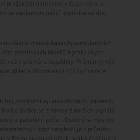
t pražských nemocnic v čase roste, v
m za nákladnou péči,“ domnívá se doc.
ky mimořádně vysoké kapacity ambulantních
nutím praktických lékařů a praktických
větší než v průměru republiky. Průměrný věk
raze 58 let a 20 procent PLDD v Praze je
 lidí, kteří umírají jako chroničtí pacienti,
 Podle Duška se z toho a z dalších signálů
ledné a paliativní péče. „Osobně si myslím,
edostatečný, i když nevybočuje z průměru
je v Praze akutních lůžek. Velká část lůžek