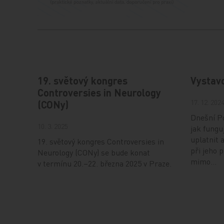
19. světový kongres
Vystav
Controversies in Neurology
17. 12. 202
(CONy)
Dnešní Po
10. 3. 2025
jak fungu
uplatnit 
19. světový kongres Controversies in
při jeho 
Neurology (CONy) se bude konat
mimo…
v termínu 20.–22. března 2025 v Praze.