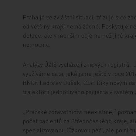
Praha je ve zvláštní situaci, zřizuje sice 
od většiny krajů nemá žádné. Poskytuje n
dotace, ale v menším objemu než jiné kraje,
nemocnic.
Analýzy ÚZIS vycházejí z nových registrů. „
využíváme data, jaká jsme ještě v roce 201
RNDr. Ladislav Dušek, CSc. Díky novým d
trajektorii jednotlivého pacienta v systému
„Pražské zdravotnictví neexistuje,“ pozn
počet pacientů ze Středočeského kraje, ale 
specializovanou lůžkovou péči, ale po ní tu