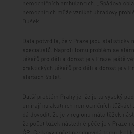
nemocničních ambulancích. „Spádová oblas
nemocnicích může vznikat úhradový problé
Dušek.
Data potvrdila, že v Praze jsou statistic
specialistů. Naproti tomu problém se stár
lékařů pro děti a dorost je v Praze ještě 
praktických lékařů pro děti a dorost je v P
starších 65 let.
Další problém Prahy je, že je tu vysoký podíl
umírají na akutních nemocničních lůžkách.
dá dovodit, že je v regionu málo lůžek nás
že počet lůžek následné péče je v Praze n
ČR. Celkový počet neodpovídá tomu, kolik 