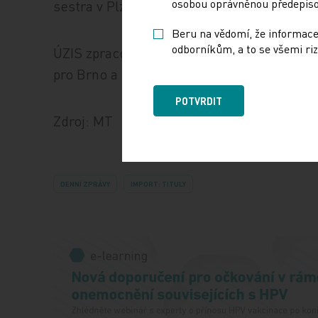
osobou oprávněnou předepisov
sestra v Plzeňském kraji má o deset tisíc v
Beru na vědomí, že informace
odborníkům, a to se všemi riz
ÚZIS zpracovává podrobné analýzy i pro dal
pro Brno a Jihomoravský kraj.
POTVRDIT
Zdroj: MT
DENNÍ ZPRÁVY
IMPORT: TITULY