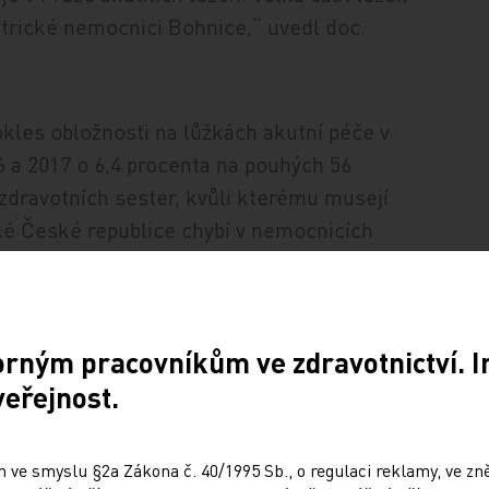
trické nemocnici Bohnice,“ uvedl doc.
kles obložnosti na lůžkách akutní péče v
6 a 2017 o 6,4 procenta na pouhých 56
zdravotních sester, kvůli kterému musejí
é České republice chybí v nemocnicích
 2 000 zdravotních sester. Přitom pouze v
 2010 a 2017 pět set.
orným pracovníkům ve zdravotnictví. 
ce mají podle ÚZIS nejvyšší průměrný
veřejnost.
it. Konkurence jiných zaměstnavatelů je v
u v regionu totiž není největší. Zatímco
isíc vyšší, než je tamní průměrný příjem,
 ve smyslu §2a Zákona č. 40/1995 Sb., o regulaci reklamy, ve zněn