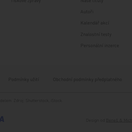
Tiskové zprávy
Naše tituly
Autoři
Kalendář akcí
Znalostní testy
Personální inzerce
Podmínky užití
Obchodní podmínky předplatného
delem. Zdroj: Shutterstock, iStock.
Design od
Beneš & Mich