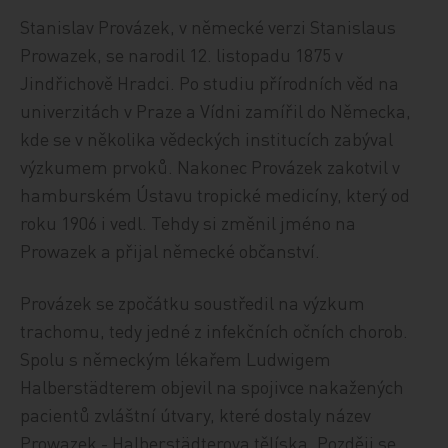
Stanislav Provázek, v německé verzi Stanislaus
Prowazek, se narodil 12. listopadu 1875 v
Jindřichově Hradci. Po studiu přírodních věd na
univerzitách v Praze a Vídni zamířil do Německa,
kde se v několika vědeckých institucích zabýval
výzkumem prvoků. Nakonec Provázek zakotvil v
hamburském Ústavu tropické medicíny, který od
roku 1906 i vedl. Tehdy si změnil jméno na
Prowazek a přijal německé občanství.
Provázek se zpočátku soustředil na výzkum
trachomu, tedy jedné z infekčních očních chorob.
Spolu s německým lékařem Ludwigem
Halberstädterem objevil na spojivce nakažených
pacientů zvláštní útvary, které dostaly název
Prowazek - Halberstädterova tělíska. Později se