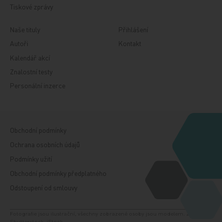
Tiskové zprávy
Naše tituly
Přihlášení
Autoři
Kontakt
Kalendář akcí
Znalostní testy
Personální inzerce
Obchodní podmínky
Ochrana osobních údajů
Podmínky užití
Obchodní podmínky předplatného
Odstoupení od smlouvy
Fotografie jsou ilustrační, všechny zobrazené osoby jsou modelem. Zdroj:
Shutterstock, iStock.