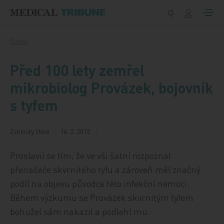
Přeskočit na obsah
Články
Před 100 lety zemřel
mikrobiolog Provázek, bojovník
s tyfem
2 minuty čtení
16. 2. 2015
Proslavil se tím, že ve vši šatní rozpoznal
přenašeče skvrnitého tyfu a zároveň měl značný
podíl na objevu původce této infekční nemoci.
Během výzkumu se Provázek skvrnitým tyfem
bohužel sám nakazil a podlehl mu.