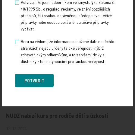
Potvrzuji, že jsem odborníkem ve smyslu §2a Zákona č.
40/1995 Sb., o regulaci reklamy, ve znění pozdějších
19. světový kongres Controversies in Neurology
předpisů, čili osobou oprávněnou předepisovat léčivé
(CONy)
přípravky nebo osobou oprávněnou léčivé přípravky
vydávat.
10. 3. 2025
19. světový kongres Controversies in Neurology (CONy)
Beru na vědomí, že informace obsažené dále na těchto
se bude konat v termínu 20.–22. března 2025 v Praze.
stránkách nejsou určeny laické veřejnosti, nýbrž
zdravotnickým odborníkům, a to se všemi riziky a
důsledky z toho plynoucími pro laickou veřejnost.
Vystavování ePoukazů
17. 12. 2024
POTVRDIT
Dnešní Poradna přináší přehled o tom, jak funguje
ePoukaz, kde ho lze uplatnit a jaké možnosti má lékař
při jeho předání pacientovi. Představí mimo…
NUDZ nabízí kurs pro rodiče dětí s úzkostí
13. 12. 2024