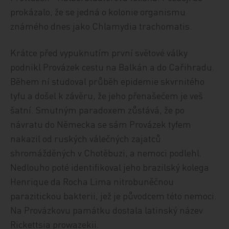
prokázalo, že se jedná o kolonie organismu
známého dnes jako Chlamydia trachomatis.
Krátce před vypuknutím první světové války
podnikl Provázek cestu na Balkán a do Cařihradu.
Během ní studoval průběh epidemie skvrnitého
tyfu a došel k závěru, že jeho přenašečem je veš
šatní. Smutným paradoxem zůstává, že po
návratu do Německa se sám Provázek tyfem
nakazil od ruských válečných zajatců
shromážděných v Chotěbuzi, a nemoci podlehl.
Nedlouho poté identifikoval jeho brazilský kolega
Henrique da Rocha Lima nitrobuněčnou
parazitickou bakterii, jež je původcem této nemoci.
Na Provázkovu památku dostala latinský název
Rickettsia prowazekii.