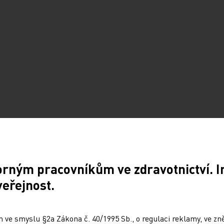
Sdílejte článek
orným pracovníkům ve zdravotnictví. 
veřejnost.
 ve smyslu §2a Zákona č. 40/1995 Sb., o regulaci reklamy, ve zněn