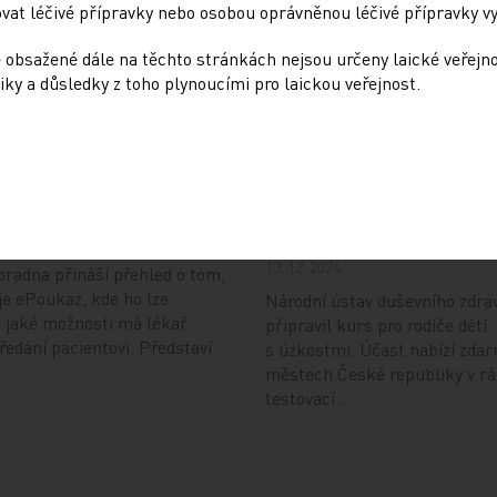
at léčivé přípravky nebo osobou oprávněnou léčivé přípravky vy
 obsažené dále na těchto stránkách nejsou určeny laické veřejn
iky a důsledky z toho plynoucími pro laickou veřejnost.
Doporučené
ování ePoukazů
NUDZ nabízí kurs pro r
dětí s úzkostí
4
13. 12. 2024
radna přináší přehled o tom,
je ePoukaz, kde ho lze
Národní ústav duševního zdra
a jaké možnosti má lékař
připravil kurs pro rodiče dětí
předání pacientovi. Představí
s úzkostmi. Účast nabízí zdar
městech České republiky v r
testovací…