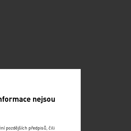
Informace nejsou
í pozdějších předpisů, čili