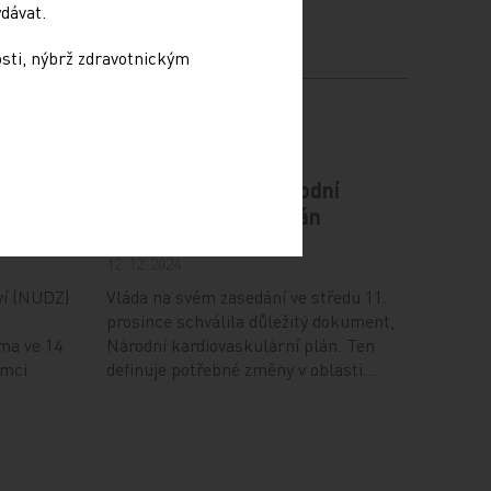
dávat.
osti, nýbrž zdravotnickým
odiče
Vláda schválila Národní
kardiovaskulární plán
12. 12. 2024
ví (NUDZ)
Vláda na svém zasedání ve středu 11.
prosince schválila důležitý dokument,
ma ve 14
Národní kardiovaskulární plán. Ten
ámci
definuje potřebné změny v oblasti…