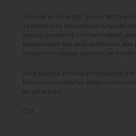
Výpovědi do ledna 2011 podalo 3837 z uvá
To mohlo silně zkomplikovat fungování ne
zapojili i specialisté z klíčových oborů, jak
Nejúspěšnější byla akce na Vysočině, kde 
nemocnicích, naopak nejméně, jen kolem des
Akce skončila dohodou protestujících s m
Memorandum lékařům slíbilo zvýšení platů.
asi pět procent.
ČTK