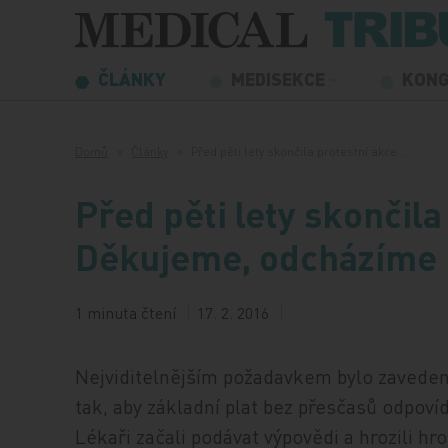
Přeskočit na obsah
ČLÁNKY
MEDISEKCE
KON
Domů
Články
Před pěti lety skončila protestní akce…
Před pěti lety skončila
Děkujeme, odcházíme
1 minuta čtení
17. 2. 2016
Nejviditelnějším požadavkem bylo zaveden
tak, aby základní plat bez přesčasů odpov
Lékaři začali podávat výpovědi a hrozili 