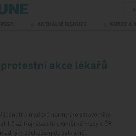
O
GRESY
AKTUÁLNÍ DISKUZE
KURZY A 
 protestní akce lékařů
í jednotné mzdové normy pro zdravotníky
ídal 1,5 až trojnásobku průměrné mzdy v ČR.
hromadným odchodem do zahraničí.