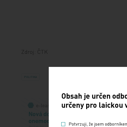
Zdroj: ČTK
POLITIKA
Obsah je určen odb
určeny pro laickou 
Potvrzuji, že jsem odborníkem