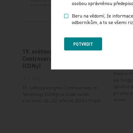
osobou oprávněnou předepisov
Beru na vědomí, že informace
odborníkům, a to se všemi riz
POTVRDIT
19. světový kongres
Vystav
Controversies in Neurology
17. 12. 202
(CONy)
Dnešní Po
10. 3. 2025
jak fungu
uplatnit 
19. světový kongres Controversies in
při jeho 
Neurology (CONy) se bude konat
mimo…
v termínu 20.–22. března 2025 v Praze.