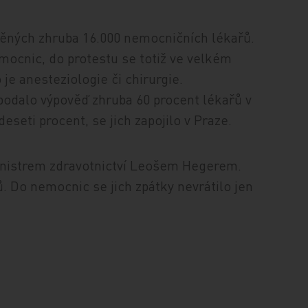
děných zhruba 16.000 nemocničních lékařů.
mocnic, do protestu se totiž ve velkém
o je anesteziologie či chirurgie.
podalo výpověď zhruba 60 procent lékařů v
eti procent, se jich zapojilo v Praze.
inistrem zdravotnictví Leošem Hegerem.
 Do nemocnic se jich zpátky nevrátilo jen