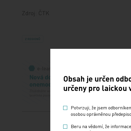
Zdroj: ČTK
Z REGIONŮ
Obsah je určen odb
určeny pro laickou 
Potvrzuji, že jsem odborníkem
osobou oprávněnou předepisov
Beru na vědomí, že informace