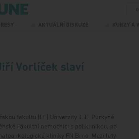
O
GRESY
AKTUÁLNÍ DISKUZE
KURZY A 
ří Vorlíček slaví
skou fakultu (LF) Univerzity J. E. Purkyně
něnské Fakultní nemocnici s poliklinikou, po
ematoonkologické kliniky FN Brno. Mezi lety