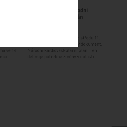
odiče
Vláda schválila Národní
kardiovaskulární plán
12. 12. 2024
ví (NUDZ)
Vláda na svém zasedání ve středu 11.
prosince schválila důležitý dokument,
ma ve 14
Národní kardiovaskulární plán. Ten
ámci
definuje potřebné změny v oblasti…