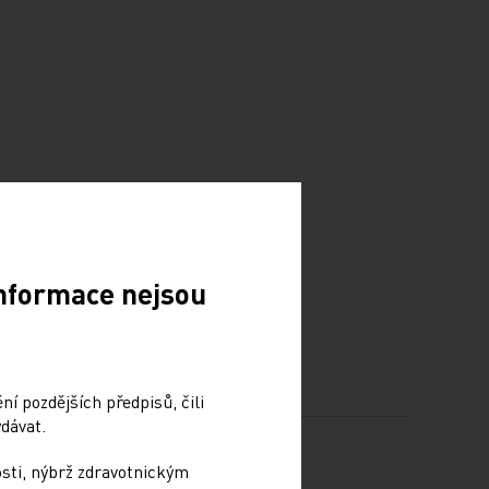
Informace nejsou
í pozdějších předpisů, čili
dávat.
osti, nýbrž zdravotnickým