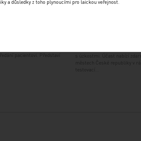
iky a důsledky z toho plynoucími pro laickou veřejnost.
ování ePoukazů
NUDZ nabízí kurs pro r
dětí s úzkostí
4
13. 12. 2024
radna přináší přehled o tom,
je ePoukaz, kde ho lze
Národní ústav duševního zdra
a jaké možnosti má lékař
připravil kurs pro rodiče dětí
předání pacientovi. Představí
s úzkostmi. Účast nabízí zdar
městech České republiky v r
testovací…