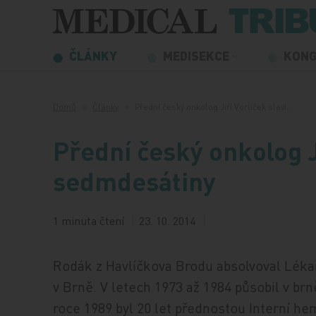
Přeskočit na obsah
ČLÁNKY
MEDISEKCE
KON
Domů
Články
Přední český onkolog Jiří Vorlíček slaví…
Přední český onkolog Ji
sedmdesátiny
1 minuta čtení
23. 10. 2014
Rodák z Havlíčkova Brodu absolvoval Lékař
v Brně. V letech 1973 až 1984 působil v br
roce 1989 byl 20 let přednostou Interní h