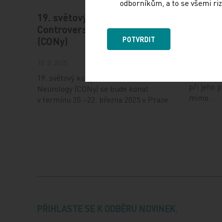
odborníkům, a to se všemi riz
19. světový kongres
Vystav
Controversies in Neurology
17. 12. 202
POTVRDIT
(CONy)
Dnešní Po
10. 3. 2025
jak fungu
uplatnit 
19. světový kongres Controversies in
při jeho 
Neurology (CONy) se bude konat
mimo…
v termínu 20.–22. března 2025 v Praze.
PŘIHLASTE SE K ODBĚRU NOVINEK.