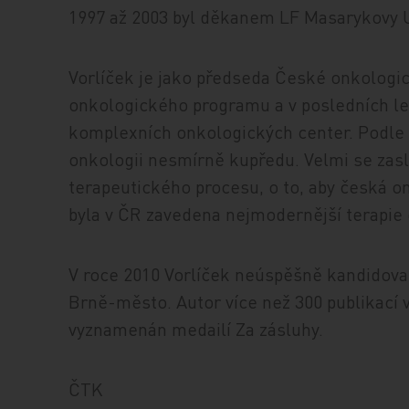
1997 až 2003 byl děkanem LF Masarykovy U
Vorlíček je jako předseda České onkologi
onkologického programu a v posledních let
komplexních onkologických center. Podle
onkologii nesmírně kupředu. Velmi se zasl
terapeutického procesu, o to, aby česká o
byla v ČR zavedena nejmodernější terapie
V roce 2010 Vorlíček neúspěšně kandidova
Brně-město. Autor více než 300 publikací 
vyznamenán medailí Za zásluhy.
ČTK