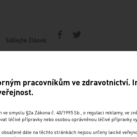
Sdílejte článek
orným pracovníkům ve zdravotnictví. 
veřejnost.
 ve smyslu §2a Zákona č. 40/1995 Sb., o regulaci reklamy, ve zněn
at léčivé přípravky nebo osobou oprávněnou léčivé přípravky vy
Doporučené
 obsažené dále na těchto stránkách nejsou určeny laické veřejn