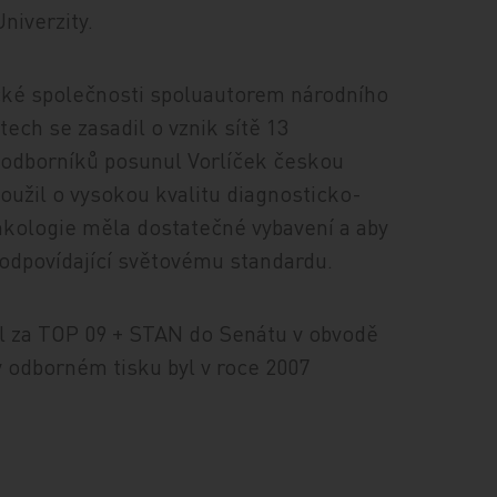
niverzity.
cké společnosti spoluautorem národního
ech se zasadil o vznik sítě 13
 odborníků posunul Vorlíček českou
oužil o vysokou kvalitu diagnosticko-
nkologie měla dostatečné vybavení a aby
 odpovídající světovému standardu.
l za TOP 09 + STAN do Senátu v obvodě
v odborném tisku byl v roce 2007