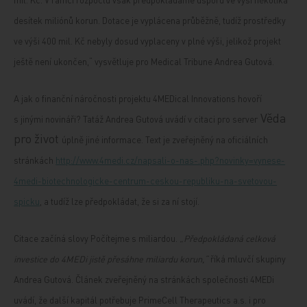
desítek miliónů korun. Dotace je vyplácena průběžně, tudíž prostředky
ve výši 400 mil. Kč nebyly dosud vyplaceny v plné výši, jelikož projekt
ještě není ukončen,“ vysvětluje pro Medical Tribune Andrea Gutová.
A jak o finanční náročnosti projektu 4MEDical Innovations hovoří
Věda
s jinými novináři? Tatáž Andrea Gutová uvádí v citaci pro server
pro život
úplně jiné informace. Text je zveřejněný na oficiálních
stránkách
http://www.4medi.cz/napsali-o-nas-.php?novinky=vynese-
4medi-biotechnologicke-centrum-ceskou-republiku-na-svetovou-
spicku
, a tudíž lze předpokládat, že si za ní stojí.
Citace začíná slovy Počítejme s miliardou.
„Předpokládaná celková
investice do 4MEDi jistě přesáhne miliardu korun,“
říká mluvčí skupiny
Andrea Gutová. Článek zveřejněný na stránkách společnosti 4MEDi
uvádí, že další kapitál potřebuje PrimeCell Therapeutics a.s. i pro