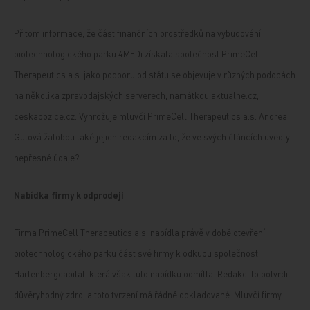
Přitom informace, že část finančních prostředků na vybudování
biotechnologického parku 4MEDi získala společnost PrimeCell
Therapeutics a.s. jako podporu od státu se objevuje v různých podobách
na několika zpravodajských serverech, namátkou aktualne.cz,
ceskapozice.cz. Vyhrožuje mluvčí PrimeCell Therapeutics a.s. Andrea
Gutová žalobou také jejich redakcím za to, že ve svých článcích uvedly
nepřesné údaje?
Nabídka firmy k odprodeji
Firma PrimeCell Therapeutics a.s. nabídla právě v době otevření
biotechnologického parku část své firmy k odkupu společnosti
Hartenbergcapital, která však tuto nabídku odmítla. Redakci to potvrdil
důvěryhodný zdroj a toto tvrzení má řádně dokladované. Mluvčí firmy