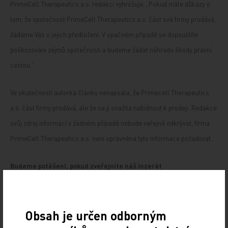
PrimeCell Therapeutics a.s. redakci vyhrožuje: „Pokud máte důkazy o
tom, že společnost PrimeCell Therapeutics a.s. část své firmy prodává,
žádáme Vás o jejich předložení. V opačném případě se dopouštíte
poškozování zájmů společnosti a budeme žádat náhradu škody právní
cestou.“
Ve skutečnosti autorka článku nenapsala, že Primecell Therapeutics
a.s. část firmy prodává, ale že se ji snažila nabídnout k prodeji. Redakce
svůj zdroj informací v žádném případě nebude veřejně odkrývat, firma
PrimeCell Therapeutics a.s. není oprávněná tyto informace požadovat.
Budeme potěšeni, pokud zveřejníte náš inzerát
Ve stejném dopise, ve kterém Andrea Gutová mluví o soudním sporu,
nabízí zároveň redakci ještě jednu variantu – možnost zveřejnit inzerát
Obsah je určen odborným
PrimeCell Therapeutics a.s. „Biotechnologický park 4Medical