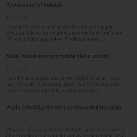
Vystavování ePoukazů
17. 12. 2024
Dnešní Poradna přináší přehled o tom, jak funguje
ePoukaz, kde ho lze uplatnit a jaké možnosti má lékař
při jeho předání pacientovi. Představí mimo…
NUDZ nabízí kurs pro rodiče dětí s úzkostí
13. 12. 2024
Národní ústav duševního zdraví (NUDZ) připravil kurs
pro rodiče dětí s úzkostmi. Účast nabízí zdarma ve 14
městech České republiky v rámci testovací…
Vláda schválila Národní kardiovaskulární plán
12. 12. 2024
Vláda na svém zasedání ve středu 11. prosince schválila
důležitý dokument, Národní kardiovaskulární plán. Ten