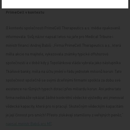
PrimeCell v kontextu
O kontextu společnosti PrimeCell Therapeutics a.s. média opakovaně
informovala. Svůj názor napsal letos na jaře pro Medical Tribune i
ministr financí Andrej Babiš: „Firma PrimeCell Therapeutics a.s., která
měla akcie na majitele, vykazovala známky typické offshorové
společnosti a v době kdy ji Topolánkova vláda vybrala jako nástupníka
Tkáňové banky, měla na účtu jmění v řádu jednotek milionů korun. Tato
společnost společně se svými dceřinými firmami spolkla za dobu své
existence na různých typech dotací přes miliardu korun. Ani jedna tato
firma nedokáže vykázat žádné konkrétní vědecké výsledky ani jmenovat
vědecké kapacity, které pro ni pracují. Skutečným vědeckým kapacitám
je její činnost pro smích! Přesto získávají stamiliony z veřejných peněz,“
napsal ministr Babiš pro MT
.