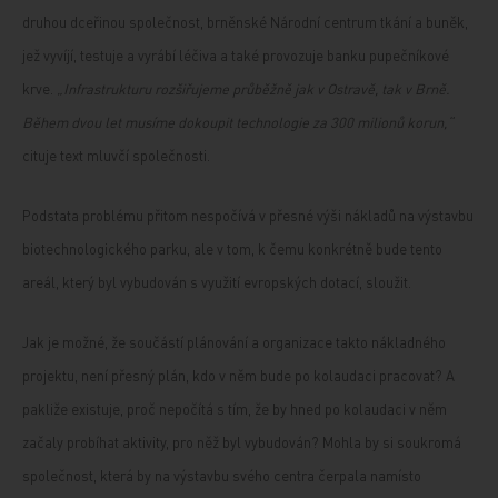
druhou dceřinou společnost, brněnské Národní centrum tkání a buněk,
jež vyvíjí, testuje a vyrábí léčiva a také provozuje banku pupečníkové
krve.
„Infrastrukturu rozšiřujeme průběžně jak v Ostravě, tak v Brně.
Během dvou let musíme dokoupit technologie za 300 milionů korun,“
cituje text mluvčí společnosti.
Podstata problému přitom nespočívá v přesné výši nákladů na výstavbu
biotechnologického parku, ale v tom, k čemu konkrétně bude tento
areál, který byl vybudován s využití evropských dotací, sloužit.
Jak je možné, že součástí plánování a organizace takto nákladného
projektu, není přesný plán, kdo v něm bude po kolaudaci pracovat? A
pakliže existuje, proč nepočítá s tím, že by hned po kolaudaci v něm
začaly probíhat aktivity, pro něž byl vybudován? Mohla by si soukromá
společnost, která by na výstavbu svého centra čerpala namísto