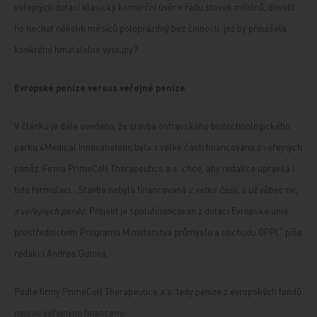
veřejných dotací klasický komerční úvěr v řádu stovek miliónů, dovolit
ho nechat několik měsíců poloprázdný bez činnosti, jež by přinášela
konkrétní hmatatelné výstupy?
Evropské peníze versus veřejné peníze
V článku je dále uvedeno, že stavba ostravského biotechnologického
parku 4Medical Innovatiotons byla z velké části financována z veřejných
peněz. Firma PrimeCell Therapeutics a.s. chce, aby redakce upravila i
tuto formulaci. „Stavba nebyla financovaná
z velké části
, a už vůbec ne,
z veřejných peněz
. Projekt je spolufinancován z dotací Evropské unie
prostřednictvím Programu Ministerstva průmyslu a obchodu OPPI,“ píše
redakci Andrea Gutová.
Podle firmy PrimeCell Therapeutics a.s. tedy peníze z evropských fondů
nejsou veřejnými financemi.