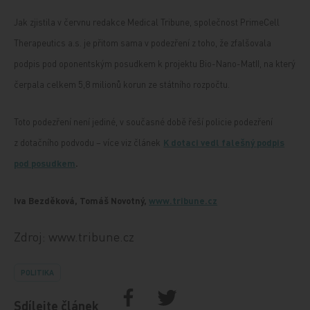
Jak zjistila v červnu redakce Medical Tribune, společnost PrimeCell
Therapeutics a.s. je přitom sama v podezření z toho, že zfalšovala
podpis pod oponentským posudkem k projektu Bio-Nano-MatII, na který
čerpala celkem 5,8 milionů korun ze státního rozpočtu.
Toto podezření není jediné, v současné době řeší policie podezření
z dotačního podvodu – více viz článek
K dotaci vedl falešný podpis
pod posudkem
.
Iva Bezděková, Tomáš Novotný,
www.tribune.cz
Zdroj: www.tribune.cz
POLITIKA
Sdílejte článek