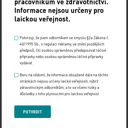
pracovníkům ve zdravotnictví.
Innovations po získání veškerých potřebných povolení dle zákona, bude
Informace nejsou určeny pro
sloužit k tomu, co jsme již v mediích uvedli, tedy především pro rozvoj
laickou veřejnost.
inovativního oboru – regenerativní medicíny, tedy využití lidských buněk
a tkání v léčebné praxi…Jsme moc rádi, že máte obavu o naše nájemce.
Potvrzuji, že jsem odborníkem ve smyslu §2a Zákona č.
V případě, že byste byla ochotna zveřejnit náš inzerát, budeme velice
40/1995 Sb., o regulaci reklamy, ve znění pozdějších
potěšeni. Budeme-li v této oblasti potřebovat Vaši podporu či pomoc,
předpisů, čili osobou oprávněnou předepisovat léčivé
přípravky nebo osobou oprávněnou léčivé přípravky
obrátíme se na Vás,“ píše mluvčí společnosti Andrea Gutová redakci
vydávat.
MT.
Beru na vědomí, že informace obsažené dále na těchto
stránkách nejsou určeny laické veřejnosti, nýbrž
Národní centrum tkání a buněk, které je dceřinou firmou společnosti
zdravotnickým odborníkům, a to se všemi riziky a
PrimeCell Therapeutics a.s., již přitom na redakci Medical Tribune
důsledky z toho plynoucími pro laickou veřejnost.
podalo žalobu na ochranu obchodní společnosti letos v únoru kvůli
článku:
Sto milionů za projekt, o kterém nikdo nic neví
-
Cílem žaloby je
POTVRDIT
odstranění článku a uveřejnění omluvy. Redakce požadavek odmítá a
brání se soudní cestou. Spor ještě není vyřešen.