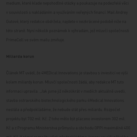
medium, které klade nepohodlné otázky a poukazuje na podezřelé věci
v souvislosti s nakládáním a využíváním veřejných financí. Mail Andrey
Gutové, který redakce obdržela, najdete v nezkrácené podobě níže na
této straně. Nyní několik poznámek k výhradám, jež mluvčí společnosti
PrimeCell ve svém mailu zmiňuje.
Miliarda korun
Článek MT uvádí, že 4MEDical Innovations je stavbou s investicí ve výši
kolem miliardy korun. Mluvčí společnosti žádá, aby redakce MT tuto
informaci upravila. „Jak jsme již několikrát v mediích aktuálně uvedli,
stavba ostravského biotechnologického parku 4Medical Innovations
nestála a předpokládáme, že nebude stát přes miliardu. Rozpočet
projektu byl 702 mil. Kč. Z toho mělo být placeno investorem 302 mil.
Kč a z Programu Ministerstva průmyslu a obchodu OPPI maximálně 400
mil. Kč. V rámci rozpočtu však předpokládáme úsporu ve výši několika