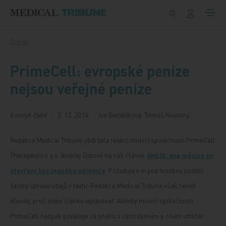
Přeskočit na obsah
Články
PrimeCell: evropské peníze
nejsou veřejné peníze
6 minut čtení
2. 12. 2014
Iva Bezděková, Tomáš Novotný
Redakce Medical Tribune obdržela reakci mluvčí společnosti PrimeCell
Therapeutics a.s. Andrey Gutové na náš článek
4MEDi: dva měsíce po
otevření bez jasného nájemce
. Požaduje v ní pod hrozbou podání
žaloby úpravu údajů v textu. Redakce Medical Tribune však nevidí
důvody, proč znění článku upravovat. Aktivity mluvčí společnosti
PrimeCell naopak považuje za snahu o zastrašování s cílem umlčet