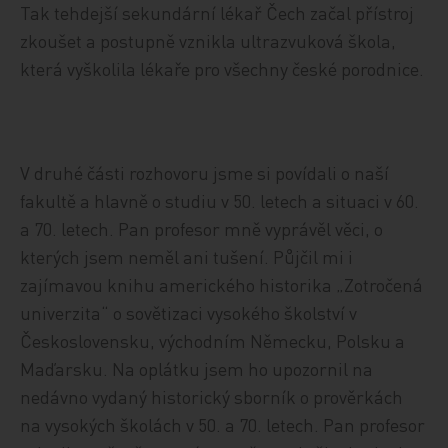
Tak tehdejší sekundární lékař Čech začal přístroj
zkoušet a postupně vznikla ultrazvuková škola,
která vyškolila lékaře pro všechny české porodnice.
V druhé části rozhovoru jsme si povídali o naší
fakultě a hlavně o studiu v 50. letech a situaci v 60.
a 70. letech. Pan profesor mně vyprávěl věci, o
kterých jsem neměl ani tušení. Půjčil mi i
zajímavou knihu amerického historika „Zotročená
univerzita“ o sovětizaci vysokého školství v
Československu, východním Německu, Polsku a
Maďarsku. Na oplátku jsem ho upozornil na
nedávno vydaný historický sborník o prověrkách
na vysokých školách v 50. a 70. letech. Pan profesor