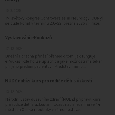
10. 3. 2025
19. světový kongres Controversies in Neurology (CONy)
se bude konat v termínu 20.–22. března 2025 v Praze.
Vystavování ePoukazů
17. 12. 2024
Dnešní Poradna přináší přehled o tom, jak funguje
ePoukaz, kde ho lze uplatnit a jaké možnosti má lékař
při jeho předání pacientovi. Představí mimo…
NUDZ nabízí kurs pro rodiče dětí s úzkostí
13. 12. 2024
Národní ústav duševního zdraví (NUDZ) připravil kurs
pro rodiče dětí s úzkostmi. Účast nabízí zdarma ve 14
městech České republiky v rámci testovací…