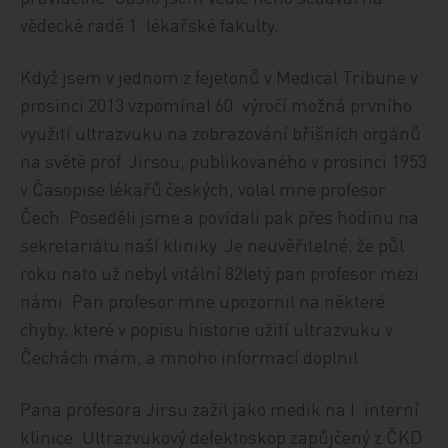
vědecké radě 1. lékařské fakulty.
Když jsem v jednom z fejetonů v Medical Tribune v
prosinci 2013 vzpomínal 60. výročí možná prvního
využití ultrazvuku na zobrazování břišních orgánů
na světě prof. Jirsou, publikovaného v prosinci 1953
v Časopise lékařů českých, volal mne profesor
Čech. Poseděli jsme a povídali pak přes hodinu na
sekretariátu naší kliniky. Je neuvěřitelné, že půl
roku nato už nebyl vitální 82letý pan profesor mezi
námi. Pan profesor mne upozornil na některé
chyby, které v popisu historie užití ultrazvuku v
Čechách mám, a mnoho informací doplnil.
Pana profesora Jirsu zažil jako medik na I. interní
klinice. Ultrazvukový defektoskop zapůjčený z ČKD