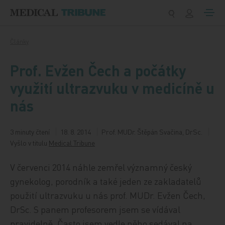
Přeskočit na obsah
Články
Prof. Evžen Čech a počátky
využití ultrazvuku v medicíně u
nás
3 minuty čtení
18. 8. 2014
Prof. MUDr. Štěpán Svačina, DrSc.
Vyšlo v titulu
Medical Tribune
V červenci 2014 náhle zemřel významný český
gynekolog, porodník a také jeden ze zakladatelů
použití ultrazvuku u nás prof. MUDr. Evžen Čech,
DrSc. S panem profesorem jsem se vídával
pravidelně. Často jsem vedle něho sedával na