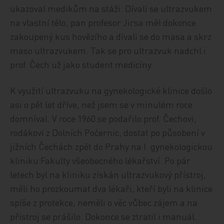
ukazoval medikům na stáži. Dívali se ultrazvukem
na vlastní tělo, pan profesor Jirsa měl dokonce
zakoupený kus hovězího a dívali se do masa a skrz
maso ultrazvukem. Tak se pro ultrazvuk nadchl i
prof. Čech už jako student medicíny.
K využití ultrazvuku na gynekologické klinice došlo
asi o pět let dříve, než jsem se v minulém roce
domníval. V roce 1960 se podařilo prof. Čechovi,
rodákovi z Dolních Počernic, dostat po působení v
jižních Čechách zpět do Prahy na I. gynekologickou
kliniku Fakulty všeobecného lékařství. Po pár
letech byl na kliniku získán ultrazvukový přístroj,
měli ho prozkoumat dva lékaři, kteří byli na klinice
spíše z protekce, neměli o věc vůbec zájem a na
přístroj se prášilo. Dokonce se ztratil i manuál.