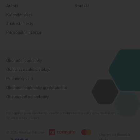
Autoři
Kontakt
Kalendář akcí
Znalostní testy
Personální inzerce
Obchodní podmínky
Ochrana osobních údajů
Podmínky užití
Obchodní podmínky předplatného
Odstoupení od smlouvy
Fotografie jsou ilustrační, všechny zobrazené osoby jsou modelem. Zdroj:
Shutterstock, iStock.
© 2026 Medical Tribune
Design od
Beneš &
Michl