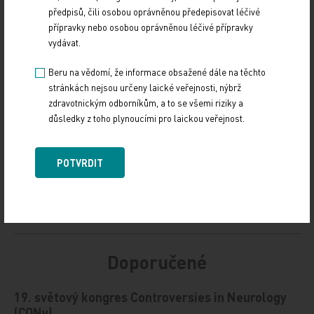
předpisů, čili osobou oprávněnou předepisovat léčivé
Zdroj: Medical Tribune
přípravky nebo osobou oprávněnou léčivé přípravky
vydávat.
Z REGIONŮ
IMPORT: TITULY
Beru na vědomí, že informace obsažené dále na těchto
Sdílejte článek
stránkách nejsou určeny laické veřejnosti, nýbrž
zdravotnickým odborníkům, a to se všemi riziky a
důsledky z toho plynoucími pro laickou veřejnost.
POTVRDIT
Doporučené
19. světový kongres Controversies in Neurology
(CONy)