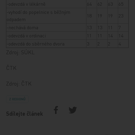
-odevzdá v lékárně
64
62
63
65
-vyhodí do popelnice s běžným
18
19
19
23
odpadem
-nechává doma
13
13
11
7
-odevzdá v ordinaci
11
11
14
14
-odevzdá do sběrného dvora
3
2
2
4
Zdroj: SÚKL
ČTK
Zdroj: ČTK
Z REGIONŮ
Sdílejte článek