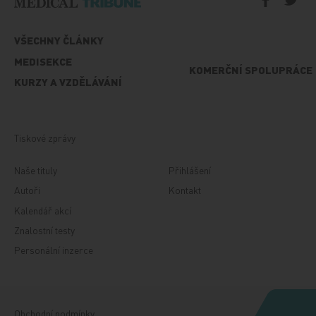
VŠECHNY ČLÁNKY
MEDISEKCE
KOMERČNÍ SPOLUPRÁCE
KURZY A VZDĚLÁVÁNÍ
Tiskové zprávy
Naše tituly
Přihlášení
Autoři
Kontakt
Kalendář akcí
Znalostní testy
Personální inzerce
Obchodní podmínky