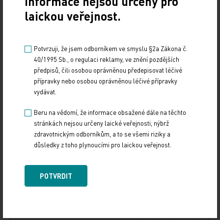
Informace nejsou určeny pro
-od ošetřujícího lékaře
37
37
38
36
laickou veřejnost.
-z příbalového letáku
25
24
28
28
-z internetu
13
14
9
13
-od lékárníka
11
10
10
9
Potvrzuji, že jsem odborníkem ve smyslu §2a Zákona č.
-z reklamy v televizi
4
4
5
4
40/1995 Sb., o regulaci reklamy, ve znění pozdějších
informace vyhledávané na webech
předpisů, čili osobou oprávněnou předepisovat léčivé
-o použití, účincích, účinné látce
31
24
20
23
přípravky nebo osobou oprávněnou léčivé přípravky
vydávat.
-o nežádoucích účincích
24
18
14
23
-o cenách a doplatcích
13
14
8
16
Beru na vědomí, že informace obsažené dále na těchto
-možné kombinace léků
10
9
2
1
stránkách nejsou určeny laické veřejnosti, nýbrž
důvod uchovávání nepoužívaných léků
zdravotnickým odborníkům, a to se všemi riziky a
důsledky z toho plynoucími pro laickou veřejnost.
-nasazena jiná léčba a lék zbyl
46
49
51
-
-do zásoby
32
33
34
-
-lék vysazen pro nežádoucí účinky
20
20
12
-
POTVRDIT
-prošlá doba použitelnosti
15
12
14
-
-lék zbyl po zemřelém členu rodiny
8
6
9
-
nakládání s nespotřebovanými léky