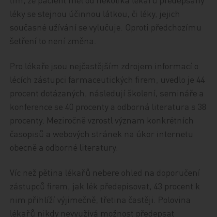
léky se stejnou účinnou látkou, či léky, jejich
současné užívání se vylučuje. Oproti předchozímu
šetření to není změna.
Pro lékaře jsou nejčastějším zdrojem informací o
lécích zástupci farmaceutických firem, uvedlo je 44
procent dotázaných, následují školení, semináře a
konference se 40 procenty a odborná literatura s 38
procenty. Meziročně vzrostl význam konkrétních
časopisů a webových stránek na úkor internetu
obecně a odborné literatury.
Víc než pětina lékařů nebere ohled na doporučení
zástupců firem, jak lék předepisovat, 43 procent k
nim přihlíží výjimečně, třetina častěji. Polovina
lékařů nikdy nevyužívá možnost předepsat