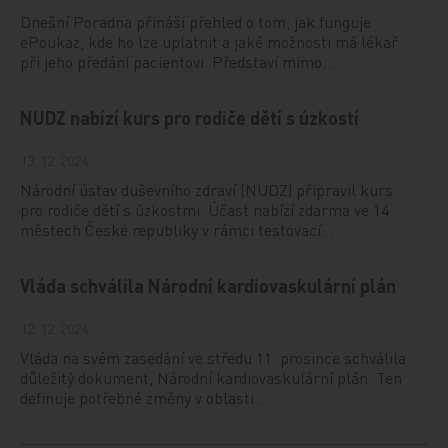
Dnešní Poradna přináší přehled o tom, jak funguje
ePoukaz, kde ho lze uplatnit a jaké možnosti má lékař
při jeho předání pacientovi. Představí mimo…
NUDZ nabízí kurs pro rodiče dětí s úzkostí
13. 12. 2024
Národní ústav duševního zdraví (NUDZ) připravil kurs
pro rodiče dětí s úzkostmi. Účast nabízí zdarma ve 14
městech České republiky v rámci testovací…
Vláda schválila Národní kardiovaskulární plán
12. 12. 2024
Vláda na svém zasedání ve středu 11. prosince schválila
důležitý dokument, Národní kardiovaskulární plán. Ten
definuje potřebné změny v oblasti…