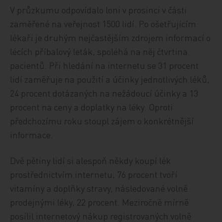
V průzkumu odpovídalo loni v prosinci v části
zaměřené na veřejnost 1500 lidí. Po ošetřujícím
lékaři je druhým nejčastějším zdrojem informací o
lécích příbalový leták, spoléhá na něj čtvrtina
pacientů. Při hledání na internetu se 31 procent
lidí zaměřuje na použití a účinky jednotlivých léků,
24 procent dotázaných na nežádoucí účinky a 13
procent na ceny a doplatky na léky. Oproti
předchozímu roku stoupl zájem o konkrétnější
informace.
Dvě pětiny lidí si alespoň někdy koupí lék
prostřednictvím internetu, 76 procent tvoří
vitamíny a doplňky stravy, následované volně
prodejnými léky, 22 procent. Meziročně mírně
posílil internetový nákup registrovaných volně