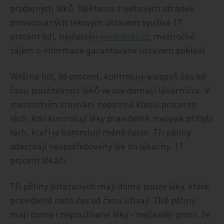
prodejných léků. Některou z webových stránek
provozovaných lékovým ústavem využívá 17
procent lidí, nejčastěji
www.sukl.cz
, meziročně
zájem o informace garantované ústavem poklesl.
Většina lidí, 86 procent, kontroluje alespoň čas od
času použitelnost léků ve své domácí lékárničce. V
meziročním srovnání nepatrně kleslo procento
těch, kdo kontrolují léky pravidelně, naopak přibylo
těch, kteří je kontrolují méně často. Tři pětiny
odevzdají nespotřebovaný lék do lékárny, 11
procent lékaři.
Tři pětiny dotázaných mají doma pouze léky, které
pravidelně nebo čas od času užívají. Dvě pětiny
mají doma i nepoužívané léky - nejčastěji proto, že