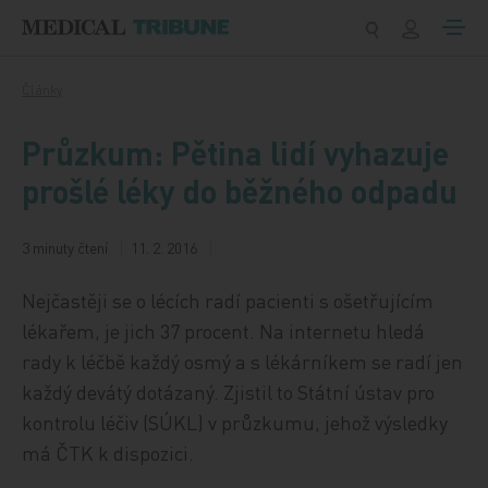
Přeskočit na obsah
Články
Průzkum: Pětina lidí vyhazuje
prošlé léky do běžného odpadu
3 minuty čtení
11. 2. 2016
Nejčastěji se o lécích radí pacienti s ošetřujícím
lékařem, je jich 37 procent. Na internetu hledá
rady k léčbě každý osmý a s lékárníkem se radí jen
každý devátý dotázaný. Zjistil to Státní ústav pro
kontrolu léčiv (SÚKL) v průzkumu, jehož výsledky
má ČTK k dispozici.