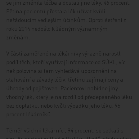
se jim změnila léčba a dostali jiné léky, 46 procent.
Pětina pacientů přestala lék užívat kvůli
nežádoucím vedlejším účinkům. Oproti šetření z
roku 2014 nedošlo k žádným významným
změnám.
V části zaměřené na lékárníky výrazně narostl
podíl těch, kteří využívají informace od SÚKL, víc
než polovina si tam vyhledává upozornění na
stahování a závady léčiv, třetinu zajímají ceny a
úhrady od pojišťoven. Pacientovi nabídne jiný
vhodný lék, který je na rozdíl od předepsaného léku
bez doplatku, nebo kvůli výpadku jeho léku, 96
procent lékárníků.
Téměř všichni lékárníci, 94 procent, se setkali s
tím, že pacient měl od několika lékařů předepsány