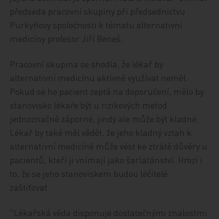
předseda pracovní skupiny při předsednictvu
Purkyňovy společnosti k tématu alternativní
medicíny profesor Jiří Beneš.
Pracovní skupina se shodla, že lékař by
alternativní medicínu aktivně využívat neměl.
Pokud se ho pacient zeptá na doporučení, mělo by
stanovisko lékaře být u rizikových metod
jednoznačně záporné, jindy ale může být kladné.
Lékař by také měl vědět, že jeho kladný vztah k
alternativní medicíně může vést ke ztrátě důvěry u
pacientů, kteří ji vnímají jako šarlatánství. Hrozí i
to, že se jeho stanoviskem budou léčitelé
zaštiťovat.
"Lékařská věda disponuje dostatečnými znalostmi