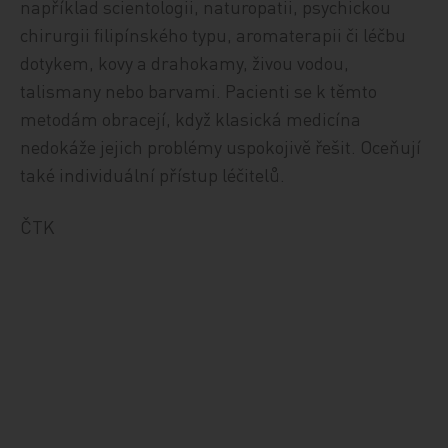
například scientologii, naturopatii, psychickou
chirurgii filipínského typu, aromaterapii či léčbu
dotykem, kovy a drahokamy, živou vodou,
talismany nebo barvami. Pacienti se k těmto
metodám obracejí, když klasická medicína
nedokáže jejich problémy uspokojivě řešit. Oceňují
také individuální přístup léčitelů.
ČTK