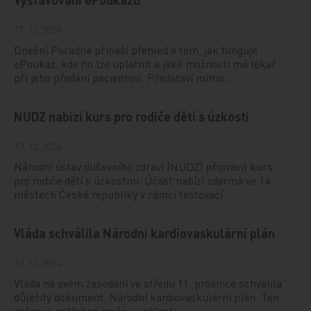
17. 12. 2024
Dnešní Poradna přináší přehled o tom, jak funguje
ePoukaz, kde ho lze uplatnit a jaké možnosti má lékař
při jeho předání pacientovi. Představí mimo…
NUDZ nabízí kurs pro rodiče dětí s úzkostí
13. 12. 2024
Národní ústav duševního zdraví (NUDZ) připravil kurs
pro rodiče dětí s úzkostmi. Účast nabízí zdarma ve 14
městech České republiky v rámci testovací…
Vláda schválila Národní kardiovaskulární plán
12. 12. 2024
Vláda na svém zasedání ve středu 11. prosince schválila
důležitý dokument, Národní kardiovaskulární plán. Ten
definuje potřebné změny v oblasti…