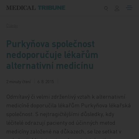
Přeskočit na obsah
Články
Purkyňova společnost
nedoporučuje lékařům
alternativní medicínu
2 minuty čtení
6. 8. 2015
Odmítavý či velmi zdrženlivý vztah k alternativní
medicíně doporučila lékařům Purkyňova lékařská
společnost. S nejtragičtějšími důsledky, kdy
léčitelé odrazují pacienty od účinných metod
medicíny založené na důkazech, se lze setkat v