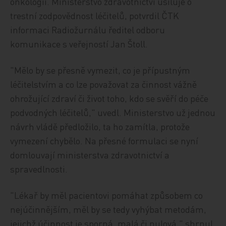
onkologii. Ministerstvo zdravotnictví usiluje o
trestní zodpovědnost léčitelů, potvrdil ČTK
informaci Radiožurnálu ředitel odboru
komunikace s veřejností Jan Štoll.
"Mělo by se přesně vymezit, co je přípustným
léčitelstvím a co lze považovat za činnost vážně
ohrožující zdraví či život toho, kdo se svěří do péče
podvodných léčitelů," uvedl. Ministerstvo už jednou
návrh vládě předložilo, ta ho zamítla, protože
vymezení chybělo. Na přesné formulaci se nyní
domlouvají ministerstva zdravotnictví a
spravedlnosti.
"Lékař by měl pacientovi pomáhat způsobem co
nejúčinnějším, měl by se tedy vyhýbat metodám,
jejichž účinnost je sporná, malá či nulová," shrnul