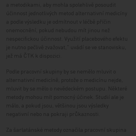
a metodikami, aby mohla spolehlivě posoudit
účinnost jednotlivých metod alternativní medicíny
a podle výsledku je odmítnout v léčbě příčin
onemocnění, pokud nebudou mít jinou než
nespecifickou účinnost. Využití placebového efektu
je nutno pečlivě zvažovat," uvádí se ve stanovisku,
jež má ČTK k dispozici.
Podle pracovní skupiny by se nemělo mluvit o
alternativní medicíně, protože o medicínu nejde,
mluvit by se mělo o nevědeckém postupu. Některé
metody mohou mít pomocný účinek. Studií ale je
málo, a pokud jsou, většinou jsou výsledky
negativní nebo na pokraji průkaznosti.
Za šarlatánské metody označila pracovní skupina