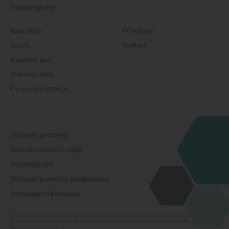
Tiskové zprávy
Naše tituly
Přihlášení
Autoři
Kontakt
Kalendář akcí
Znalostní testy
Personální inzerce
Obchodní podmínky
Ochrana osobních údajů
Podmínky užití
Obchodní podmínky předplatného
Odstoupení od smlouvy
Fotografie jsou ilustrační, všechny zobrazené osoby jsou modelem. Zdroj:
Shutterstock, iStock.