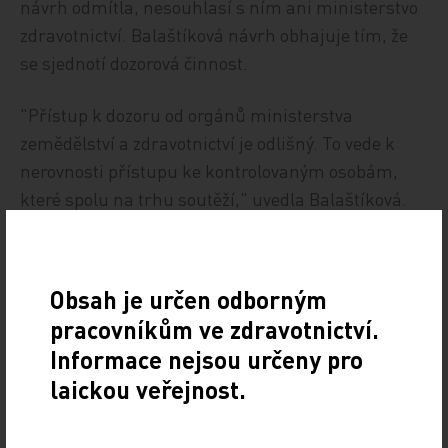
návrh odmítla, nesouhlasí s ním ani ministerstvo
zdravotnictví. Balaštíková návrh obhajuje tím, že
se sjednotí dozorová činnost.
"Přístup k dozoru od orgánů ministerstva
zemědělství a zdravotnictví je odlišný. To vede k
nerovnosti přístupu ke kontrolovaným osobám,
které spolu na trhu soutěží," uvedla Balaštíková.
Podle jejího návrhu nyní kontroluje zhruba 30.000
provozů SZPI a 30.000 hygienici. Nově by hygieně
zůstalo 14.000 provozů.
Obsah je určen odborným
pracovníkům ve zdravotnictví.
ČTK
Informace nejsou určeny pro
laickou veřejnost.