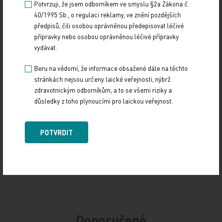
Potvrzuji, že jsem odborníkem ve smyslu §2a Zákona č.
40/1995 Sb., o regulaci reklamy, ve znění pozdějších
předpisů, čili osobou oprávněnou předepisovat léčivé
přípravky nebo osobou oprávněnou léčivé přípravky
Zdroj: ČTK
vydávat.
Beru na vědomí, že informace obsažené dále na těchto
POLITIKA
stránkách nejsou určeny laické veřejnosti, nýbrž
zdravotnickým odborníkům, a to se všemi riziky a
Sdílejte článek
důsledky z toho plynoucími pro laickou veřejnost.
POTVRDIT
Doporučené