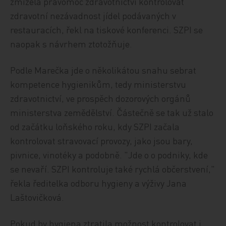
zmizela pravomoc zdravotnictví kontrolovat
zdravotní nezávadnost jídel podávaných v
restauracích, řekl na tiskové konferenci. SZPI se
naopak s návrhem ztotožňuje.
Podle Marečka jde o několikátou snahu sebrat
kompetence hygienikům, tedy ministerstvu
zdravotnictví, ve prospěch dozorových orgánů
ministerstva zemědělství. Částečně se tak už stalo
od začátku loňského roku, kdy SZPI začala
kontrolovat stravovací provozy, jako jsou bary,
pivnice, vinotéky a podobně. "Jde o o podniky, kde
se nevaří. SZPI kontroluje také rychlá občerstvení,"
řekla ředitelka odboru hygieny a výživy Jana
Laštovičková.
Pokud by hygiena ztratila možnost kontrolovat i