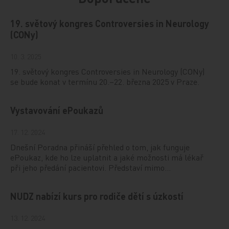
19. světový kongres Controversies in Neurology
(CONy)
10. 3. 2025
19. světový kongres Controversies in Neurology (CONy)
se bude konat v termínu 20.–22. března 2025 v Praze.
Vystavování ePoukazů
17. 12. 2024
Dnešní Poradna přináší přehled o tom, jak funguje
ePoukaz, kde ho lze uplatnit a jaké možnosti má lékař
při jeho předání pacientovi. Představí mimo…
NUDZ nabízí kurs pro rodiče dětí s úzkostí
13. 12. 2024