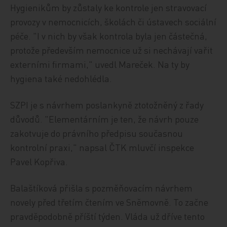
Hygienikům by zůstaly ke kontrole jen stravovací
provozy v nemocnicích, školách či ústavech sociální
péče. "I v nich by však kontrola byla jen částečná,
protože především nemocnice už si nechávají vařit
externími firmami," uvedl Mareček. Na ty by
hygiena také nedohlédla.
SZPI je s návrhem poslankyně ztotožněný z řady
důvodů. "Elementárním je ten, že návrh pouze
zakotvuje do právního předpisu současnou
kontrolní praxi," napsal ČTK mluvčí inspekce
Pavel Kopřiva.
Balaštíková přišla s pozměňovacím návrhem
novely před třetím čtením ve Sněmovně. To začne
pravděpodobně příští týden. Vláda už dříve tento