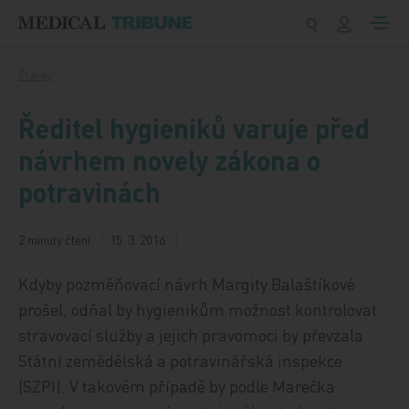
Přeskočit na obsah
Články
Ředitel hygieniků varuje před
návrhem novely zákona o
potravinách
2 minuty čtení
15. 3. 2016
Kdyby pozměňovací návrh Margity Balaštíkové
prošel, odňal by hygienikům možnost kontrolovat
stravovací služby a jejich pravomoci by převzala
Státní zemědělská a potravinářská inspekce
(SZPI). V takovém případě by podle Marečka