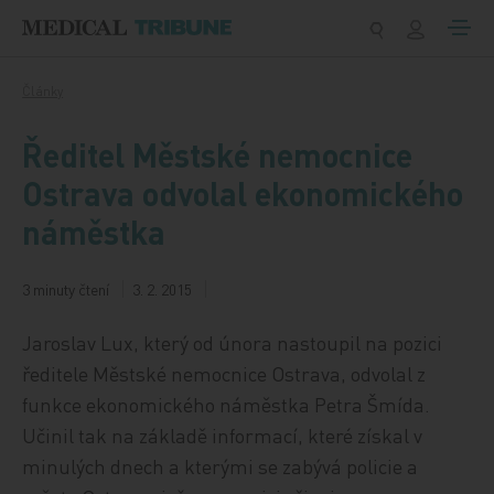
Přeskočit na obsah
Články
Ředitel Městské nemocnice
Ostrava odvolal ekonomického
náměstka
3 minuty čtení
3. 2. 2015
Jaroslav Lux, který od února nastoupil na pozici
ředitele Městské nemocnice Ostrava, odvolal z
funkce ekonomického náměstka Petra Šmída.
Učinil tak na základě informací, které získal v
minulých dnech a kterými se zabývá policie a