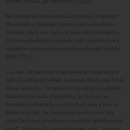
město Ostrava, jež nemocnici zřizuje.
Na spolupráci se naopak Lux domluvil s bývalým
dlouholetým ředitelem nemocnice Františkem
Jurkem, který mu dočasně bude dělat náměstka.
Na tiskové konferenci to dnes řekli Jaroslav Lux a
náměstek ostravského primátora Zbyněk Pražák
(KDU-ČSL).
Lux řekl, že jako externí pozorovatel nabyl dojmu,
že kvůli některým věcem by nebylo dobré, aby Šmíd
zůstal ve funkci. "V nemocnici probíhá v současné
době externí audit magistrátu, a jak jsem se
dozvěděl, i některé kauzy v tu chvíli jsou u policie,
dokonce až tak, že i ten externí audit materiály
nemůže získat, protože jsou součástí vyšetřovacích
spisů. V této chvíli i pan náměstek uznal, že bude