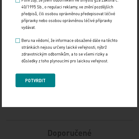
40/1995 Sb., o regulaci reklamy, ve znění pozdějších
ČTK
předpisů, čili osobou oprávněnou předepisovat léčivé
přípravky nebo osobou oprávněnou léčivé přípravky
Zdroj: ČTK
vydávat.
Beru na vědomí, že informace obsažené dále na těchto
POLITIKA
stránkách nejsou určeny laické veřejnosti, nýbrž
zdravotnickým odborníkům, a to se všemi riziky a
Sdílejte článek
důsledky z toho plynoucími pro laickou veřejnost.
POTVRDIT
Doporučené