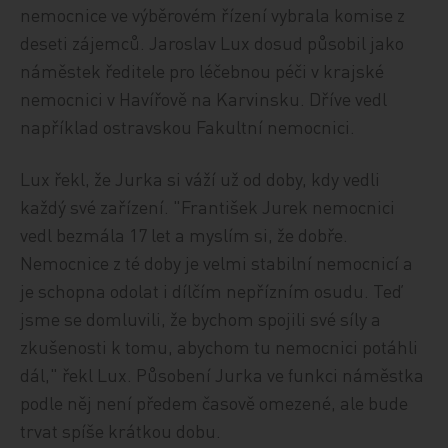
nemocnice ve výběrovém řízení vybrala komise z
deseti zájemců. Jaroslav Lux dosud působil jako
náměstek ředitele pro léčebnou péči v krajské
nemocnici v Havířově na Karvinsku. Dříve vedl
například ostravskou Fakultní nemocnici.
Lux řekl, že Jurka si váží už od doby, kdy vedli
každý své zařízení. "František Jurek nemocnici
vedl bezmála 17 let a myslím si, že dobře.
Nemocnice z té doby je velmi stabilní nemocnicí a
je schopna odolat i dílčím nepřízním osudu. Teď
jsme se domluvili, že bychom spojili své síly a
zkušenosti k tomu, abychom tu nemocnici potáhli
dál," řekl Lux. Působení Jurka ve funkci náměstka
podle něj není předem časově omezené, ale bude
trvat spíše krátkou dobu.