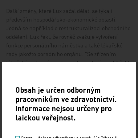
Další změny, které Lux začal dělat, se týkají
především hospodářsko-ekonomické oblasti.
Jedná se například o restrukturalizaci obchodního
oddělení. Lux řekl, že rovněž zvažuje vytvoření
funkce personálního náměstka a také lékařské
rady jakožto poradního orgánu. "Se zřízením
lékařské rady mám velmi dobrou zkušenost," řekl
Lux. Naopak zatím neplánuje konkurzy na místa
primářů.
Obsah je určen odborným
Primátorův náměstek Pražák řekl, že nemocnice
pracovníkům ve zdravotnictví.
se v žádném případě nebude privatizovat. "Z pozice
Informace nejsou určeny pro
zřizovatele vidíme tuhle nemocnici jako takové
laickou veřejnost.
rodinné stříbro, které by vždy mělo zůstat ve
vlastnictví města," řekl Pražák.
Potvrzuji, že jsem odborníkem ve smyslu §2a Zákona č.