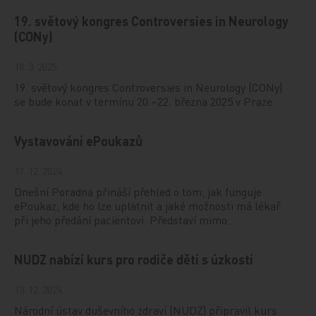
19. světový kongres Controversies in Neurology
(CONy)
10. 3. 2025
19. světový kongres Controversies in Neurology (CONy)
se bude konat v termínu 20.–22. března 2025 v Praze.
Vystavování ePoukazů
17. 12. 2024
Dnešní Poradna přináší přehled o tom, jak funguje
ePoukaz, kde ho lze uplatnit a jaké možnosti má lékař
při jeho předání pacientovi. Představí mimo…
NUDZ nabízí kurs pro rodiče dětí s úzkostí
13. 12. 2024
Národní ústav duševního zdraví (NUDZ) připravil kurs