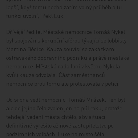
lepší, když tomu nechá zatím volný průběh a tu
funkci uvolní," řekl Lux.
Dřívější ředitel Městské nemocnice Tomáš Nykel
byl spojován s korupční aférou týkající se lobbisty
Martina Dědice. Kauza souvisí se zakázkami
ostravského dopravního podniku a právě městské
nemocnice. Městská rada loni v květnu Nykela
kvůli kauze odvolala. Část zaměstnanců
nemocnice proti tomu ale protestovala v petici.
Od srpna vedl nemocnici Tomáš Mrázek. Ten byl
ale do jejího čela zvolen jen na půl roku, protože
tehdejší vedení města chtělo, aby situaci
definitivně vyřešilo až nové zastupitelstvo po
podzimních volbách. Luxe na místo šéfa