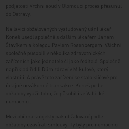
podjatosti Vrchní soud v Olomouci proces přesunul
do Ostravy.
Na lavici obžalovaných vystudovaný ušní lékař
Koneš usedl společně s dalším lékařem Janem
Šťavíkem a kolegou Pavlem Rosenbergem. Všichni
společně působili v několika zdravotnických
zařízeních jako jednatelé či jako ředitelé. Společně
například řídili Dům zdraví v Mikulově, který
vlastnili. A právě toto zařízení se stalo klíčové pro
údajné nezákonné transakce. Koneš podle
obžaloby využil toho, že působil i ve Valtické
nemocnici.
Mezi oběma subjekty pak obžalovaní podle
obžaloby uzavírali smlouvy. Ty byly pro nemocnici