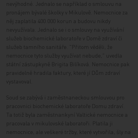
nevýhodné. Jednalo se například o smlouvu na
pronájem bývalé školky v Mikulově. Nemocnice za
něj zaplatila 400.000 korun a budovu nikdy
nevyužívala. Jednalo se i o smlouvy na využívání
služeb biochemické laboratoře v Domě zdraví či
služeb tamního sanitáře. "Přitom věděli, že
nemocnice tyto služby využívat nebude," uvedla
státní zástupkyně Brigita Bilíková. Nemocnice pak
pravidelně hradila faktury, které jí Dům zdraví
vystavoval.
Soud se zabývá i zaměstnaneckou smlouvou pro
pracovnici biochemické laboratoře Domu zdraví.
Ta totiž byla zaměstnankyní Valtické nemocnice a
pracovala v mikulovské laboratoři. Platila ji
nemocnice, ale veškeré tržby, které vytvořila, šly na