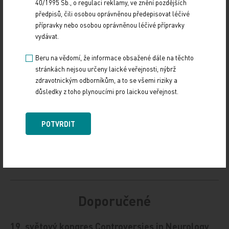
40/1995 Sb., o regulaci reklamy, ve znění pozdějších
předpisů, čili osobou oprávněnou předepisovat léčivé
Zdroj: ČTK
přípravky nebo osobou oprávněnou léčivé přípravky
vydávat.
Z REGIONŮ
Beru na vědomí, že informace obsažené dále na těchto
stránkách nejsou určeny laické veřejnosti, nýbrž
Sdílejte článek
zdravotnickým odborníkům, a to se všemi riziky a
důsledky z toho plynoucími pro laickou veřejnost.
POTVRDIT
Doporučené
19. světový kongres Controversies in Neurology