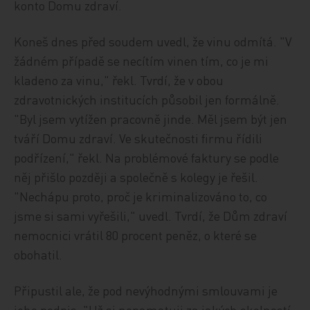
konto Domu zdraví.
Koneš dnes před soudem uvedl, že vinu odmítá. "V
žádném případě se necítím vinen tím, co je mi
kladeno za vinu," řekl. Tvrdí, že v obou
zdravotnických institucích působil jen formálně.
"Byl jsem vytížen pracovně jinde. Měl jsem být jen
tváří Domu zdraví. Ve skutečnosti firmu řídili
podřízení," řekl. Na problémové faktury se podle
něj přišlo později a společně s kolegy je řešil.
"Nechápu proto, proč je kriminalizováno to, co
jsme si sami vyřešili," uvedl. Tvrdí, že Dům zdraví
nemocnici vrátil 80 procent peněz, o které se
obohatil.
Připustil ale, že pod nevýhodnými smlouvami je
jeho podpis. "Už si nepamatuji za jakých okolností