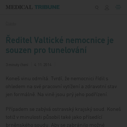
Přeskočit na obsah
Články
Ředitel Valtické nemocnice je
souzen pro tunelování
3 minuty čtení
4. 11. 2014
Koneš vinu odmítá. Tvrdí, že nemocnici řídil s
ohledem na své pracovní vytížení a zdravotní stav
jen formálně. Na vině jsou prý jeho podřízení.
Případem se zabývá ostravský krajský soud. Koneš
totiž v minulosti působil také jako přísedící
brněnského soudu. Aby se zabránilo možné