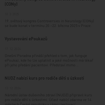
(CONy)
10. 3. 2025
19. světový kongres Controversies in Neurology (CONy)
se bude konat v termínu 20.–22. března 2025 v Praze.
Vystavování ePoukazů
17. 12. 2024
Dnešní Poradna přináší přehled o tom, jak funguje
ePoukaz, kde ho lze uplatnit a jaké možnosti má lékař
při jeho předání pacientovi. Představí mimo…
NUDZ nabízí kurs pro rodiče dětí s úzkostí
13. 12. 2024
Národní ústav duševního zdraví (NUDZ) připravil kurs
pro rodiče dětí s úzkostmi. Účast nabízí zdarma ve 14
městech České republiky v rámci testovací…