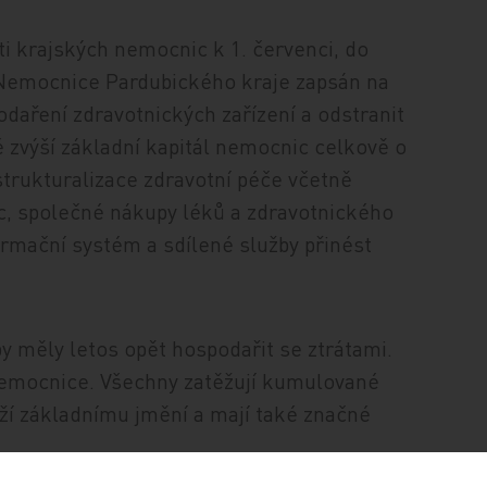
pěti krajských nemocnic k 1. červenci, do
 Nemocnice Pardubického kraje zapsán na
odaření zdravotnických zařízení a odstranit
 zvýší základní kapitál nemocnic celkově o
trukturalizace zdravotní péče včetně
, společné nákupy léků a zdravotnického
formační systém a sdílené služby přinést
y měly letos opět hospodařit se ztrátami.
nemocnice. Všechny zatěžují kumulované
líží základnímu jmění a mají také značné