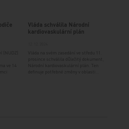
odiče
Vláda schválila Národní
kardiovaskulární plán
12. 12. 2024
ví (NUDZ)
Vláda na svém zasedání ve středu 11.
prosince schválila důležitý dokument,
ma ve 14
Národní kardiovaskulární plán. Ten
ámci
definuje potřebné změny v oblasti…