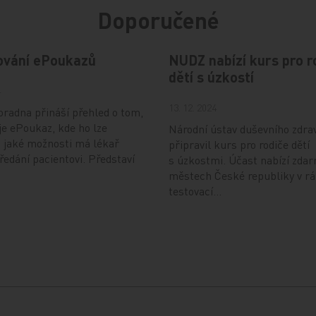
Doporučené
ování ePoukazů
NUDZ nabízí kurs pro r
dětí s úzkostí
4
13. 12. 2024
radna přináší přehled o tom,
je ePoukaz, kde ho lze
Národní ústav duševního zdra
a jaké možnosti má lékař
připravil kurs pro rodiče dětí
předání pacientovi. Představí
s úzkostmi. Účast nabízí zdar
městech České republiky v r
testovací…