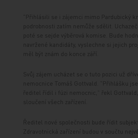
"Přihlásili se i zájemci mimo Pardubický kr
podrobnosti zatím nemůže sdělit. Uchazeč
poté se sejde výběrová komise. Bude hodnot
navržené kandidáty, vyslechne si jejich proj
měl být znám do konce září.
Svůj zájem ucházet se o tuto pozici už dří
nemocnice Tomáš Gottvald. "Přihlášku jsem
ředitel řídil i fúzi nemocnic," řekl Gottva
sloučení všech zařízení.
Ředitel nové společnosti bude řídit subjek
Zdravotnická zařízení budou v součtu nej