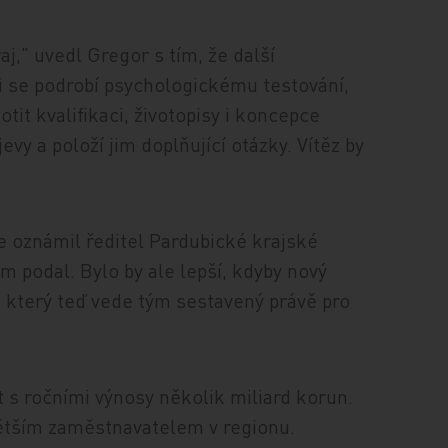
aj," uvedl Gregor s tím, že další
i se podrobí psychologickému testování,
it kvalifikaci, životopisy i koncepce
evy a položí jim doplňující otázky. Vítěz by
ve oznámil ředitel Pardubické krajské
 podal. Bylo by ale lepší, kdyby nový
ld, který teď vede tým sestavený právě pro
t s ročními výnosy několik miliard korun.
větším zaměstnavatelem v regionu.