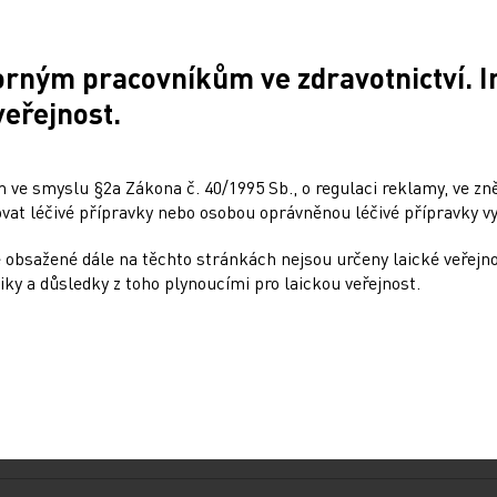
orným pracovníkům ve zdravotnictví. 
veřejnost.
 ve smyslu §2a Zákona č. 40/1995 Sb., o regulaci reklamy, ve zněn
Sdílejte článek
at léčivé přípravky nebo osobou oprávněnou léčivé přípravky vy
 obsažené dále na těchto stránkách nejsou určeny laické veřejn
iky a důsledky z toho plynoucími pro laickou veřejnost.