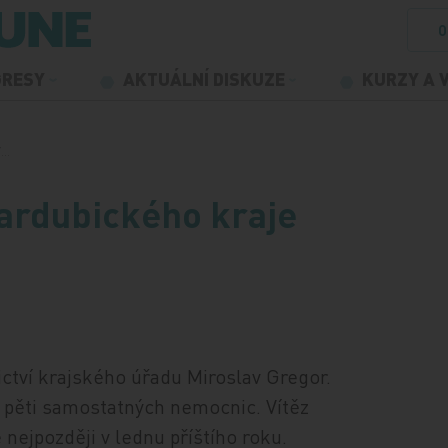
O
GRESY
AKTUÁLNÍ DISKUZE
KURZY A 
í…
ardubického kraje
ctví krajského úřadu Miroslav Gregor.
h pěti samostatných nemocnic. Vítěz
nejpozději v lednu příštího roku.