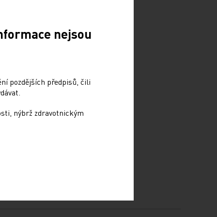
Informace nejsou
í pozdějších předpisů, čili
dávat.
osti, nýbrž zdravotnickým