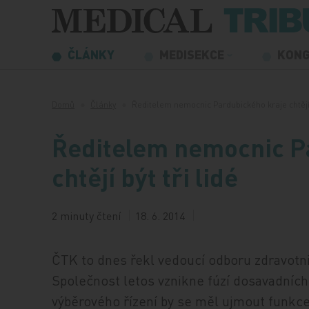
Přeskočit na obsah
ČLÁNKY
MEDISEKCE
KON
Domů
Články
Ředitelem nemocnic Pardubického kraje chtěj
Ředitelem nemocnic P
chtějí být tři lidé
2 minuty čtení
18. 6. 2014
ČTK to dnes řekl vedoucí odboru zdravotni
Společnost letos vznikne fúzí dosavadníc
výběrového řízení by se měl ujmout funkce 