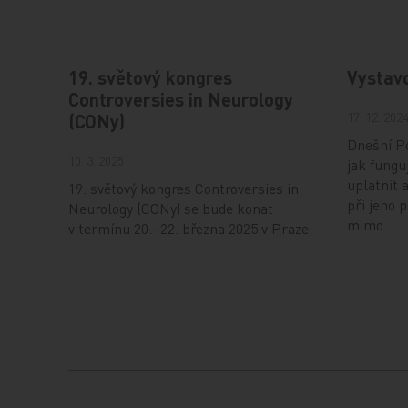
19. světový kongres
Vystav
Controversies in Neurology
17. 12. 202
(CONy)
Dnešní Po
10. 3. 2025
jak fungu
uplatnit 
19. světový kongres Controversies in
při jeho 
Neurology (CONy) se bude konat
mimo…
v termínu 20.–22. března 2025 v Praze.