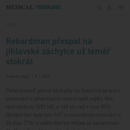
Přeskočit na obsah
Články
Rekordman přespal na
jihlavské záchytce už téměř
stokrát
2 minuty čtení
9. 1. 2015
Počet klientů jediné záchytky na Vysočině se loni v
porovnání s předchozím rokem opět zvýšil. Noc
tam strávilo 1292 lidí, o 145 víc než v roce 2013.
Opilých žen bylo loni 147, v meziročním srovnání o
33 více. ČTK to sdělil Martin Málek ze společnosti