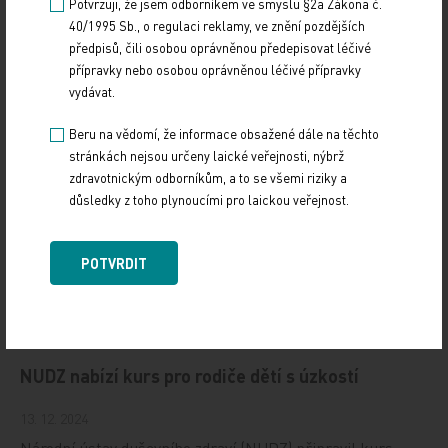
Potvrzuji, že jsem odborníkem ve smyslu §2a Zákona č.
40/1995 Sb., o regulaci reklamy, ve znění pozdějších
19. světový kongres Controversies in Neurology
předpisů, čili osobou oprávněnou předepisovat léčivé
(CONy)
přípravky nebo osobou oprávněnou léčivé přípravky
vydávat.
10. 3. 2025
19. světový kongres Controversies in Neurology (CONy)
Beru na vědomí, že informace obsažené dále na těchto
se bude konat v termínu 20.–22. března 2025 v Praze.
stránkách nejsou určeny laické veřejnosti, nýbrž
zdravotnickým odborníkům, a to se všemi riziky a
důsledky z toho plynoucími pro laickou veřejnost.
Vystavování ePoukazů
17. 12. 2024
POTVRDIT
Dnešní Poradna přináší přehled o tom, jak funguje
ePoukaz, kde ho lze uplatnit a jaké možnosti má lékař
při jeho předání pacientovi. Představí mimo…
NUDZ nabízí kurs pro rodiče dětí s úzkostí
13. 12. 2024
Národní ústav duševního zdraví (NUDZ) připravil kurs