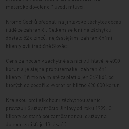
mateřské dovolené," uvedl mluvčí.
Kromě Čechů přespali na jihlavské záchytce občas
i lidé ze zahraničí. Celkem se loni na záchytku
dostalo 52 cizinců, nejčastějšími zahraničními
klienty byli tradičně Slováci.
Cena za nocleh v záchytné stanici v Jihlavě je 4000
korun a je stejná pro tuzemské i zahraniční
klienty. Přímo na místě zaplatilo jen 247 lidí, od
kterých se podařilo vybrat přibližně 420.000 korun.
Krajskou protialkoholní záchytnou stanici
provozují Služby města Jihlavy od roku 1999. O
klienty se stará pět zaměstnanců, služby na
dohodu zajišťuje 13 lékařů.