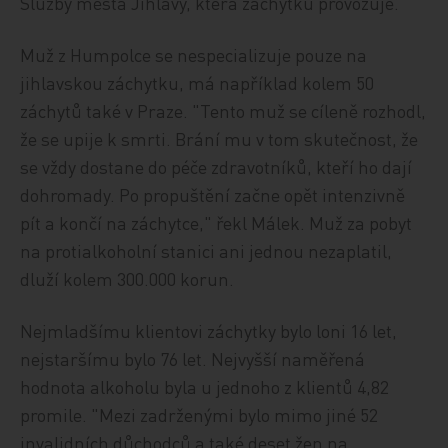
Služby města Jihlavy, která záchytku provozuje.
Muž z Humpolce se nespecializuje pouze na
jihlavskou záchytku, má například kolem 50
záchytů také v Praze. "Tento muž se cíleně rozhodl,
že se upije k smrti. Brání mu v tom skutečnost, že
se vždy dostane do péče zdravotníků, kteří ho dají
dohromady. Po propuštění začne opět intenzivně
pít a končí na záchytce," řekl Málek. Muž za pobyt
na protialkoholní stanici ani jednou nezaplatil,
dluží kolem 300.000 korun.
Nejmladšímu klientovi záchytky bylo loni 16 let,
nejstaršímu bylo 76 let. Nejvyšší naměřená
hodnota alkoholu byla u jednoho z klientů 4,82
promile. "Mezi zadrženými bylo mimo jiné 52
invalidních důchodců a také deset žen na