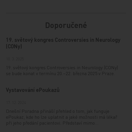
Doporučené
19. světový kongres Controversies in Neurology
(CONy)
10. 3. 2025
19. světový kongres Controversies in Neurology (CONy)
se bude konat v termínu 20.–22. března 2025 v Praze.
Vystavování ePoukazů
17. 12. 2024
Dnešní Poradna přináší přehled o tom, jak funguje
ePoukaz, kde ho lze uplatnit a jaké možnosti má lékař
při jeho předání pacientovi. Představí mimo…