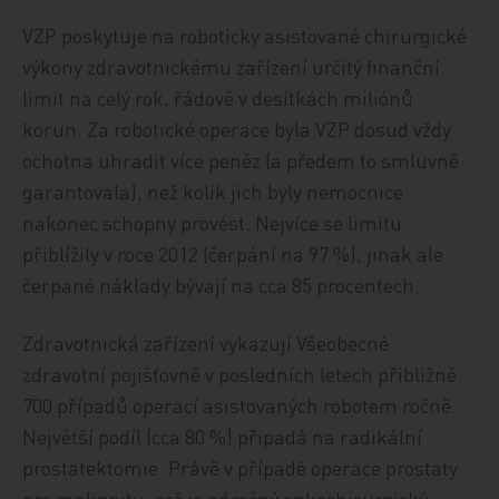
VZP poskytuje na roboticky asistované chirurgické
výkony zdravotnickému zařízení určitý finanční
limit na celý rok, řádově v desítkách miliónů
korun. Za robotické operace byla VZP dosud vždy
ochotna uhradit více peněz (a předem to smluvně
garantovala), než kolik jich byly nemocnice
nakonec schopny provést. Nejvíce se limitu
přiblížily v roce 2012 (čerpání na 97 %), jinak ale
čerpané náklady bývají na cca 85 procentech.
Zdravotnická zařízení vykazují Všeobecné
zdravotní pojišťovně v posledních letech přibližně
700 případů operací asistovaných robotem ročně.
Největší podíl (cca 80 %) připadá na radikální
prostatektomie. Právě v případě operace prostaty
pro malignitu, což je náročný onkochirurgický