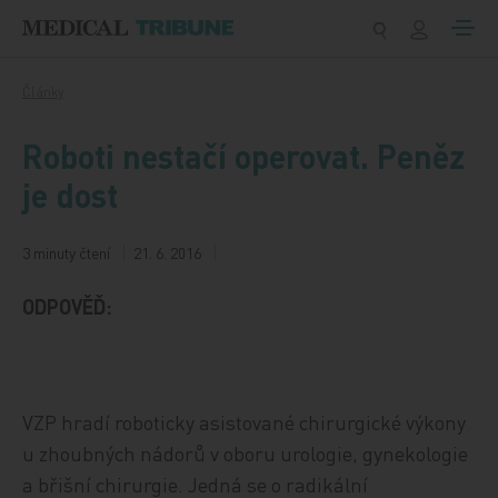
Přeskočit na obsah
Články
Roboti nestačí operovat. Peněz
je dost
3 minuty čtení
21. 6. 2016
ODPOVĚĎ:
VZP hradí roboticky asistované chirurgické výkony
u zhoubných nádorů v oboru urologie, gynekologie
a břišní chirurgie. Jedná se o radikální