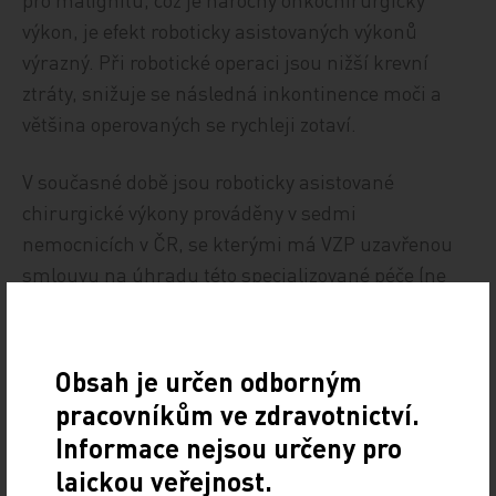
výkon, je efekt roboticky asistovaných výkonů
výrazný. Při robotické operaci jsou nižší krevní
ztráty, snižuje se následná inkontinence moči a
většina operovaných se rychleji zotaví.
V současné době jsou roboticky asistované
chirurgické výkony prováděny v sedmi
nemocnicích v ČR, se kterými má VZP uzavřenou
smlouvu na úhradu této specializované péče (ne
všude ale lékaři získali licenci pro operace
robotickým systémem ve všech zmíněných
specializacích). Smlouvu s VZP na robotickou
Obsah je určen odborným
operativu má pražská Nemocnice Na Homolce a
pracovníkům ve zdravotnictví.
ÚVN – Vojenská fakultní nemocnice, dále Krajská
Informace nejsou určeny pro
zdravotní, a.s. – Masarykova nemocnice v Ústí nad
laickou veřejnost.
Labem, Nemocnice Nový Jičín, Fakultní nemocnice