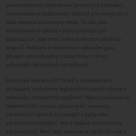
prostatektomie (odstranění prostaty) a radikální
hysterektomie (odstranění dělohy) pro malignitu a
dále resekce karcinomu rekta. To vše jsou
komplikované výkony v těžko přístupných
lokalizacích, kde hrozí riziko poškození okolních
orgánů. Indikace k robotickým výkonům jsou
předem konzultovány s odborníky v rámci
odborných lékařských společností.
Robotické operace VZP hradí v indikovaných
případech nad rámec legislativně daných úhrad z
veřejného zdravotního pojištění. Výkony asistované
robotem totiž nejsou zařazeny do Seznamu
zdravotních výkonů hrazených z veřejného
zdravotního pojištění, který vydává ministerstvo
zdravotnictví. Není tedy stanovena jejich úhrada z