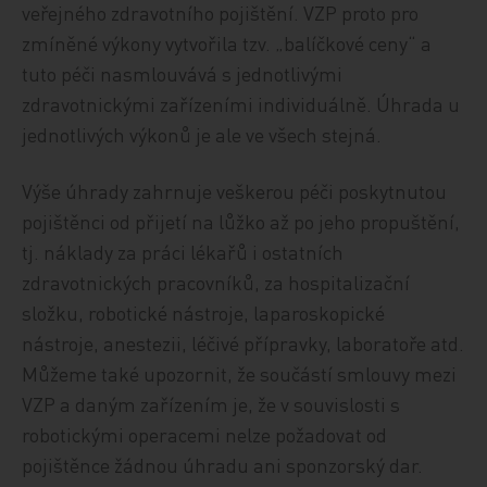
veřejného zdravotního pojištění. VZP proto pro
zmíněné výkony vytvořila tzv. „balíčkové ceny“ a
tuto péči nasmlouvává s jednotlivými
zdravotnickými zařízeními individuálně. Úhrada u
jednotlivých výkonů je ale ve všech stejná.
Výše úhrady zahrnuje veškerou péči poskytnutou
pojištěnci od přijetí na lůžko až po jeho propuštění,
tj. náklady za práci lékařů i ostatních
zdravotnických pracovníků, za hospitalizační
složku, robotické nástroje, laparoskopické
nástroje, anestezii, léčivé přípravky, laboratoře atd.
Můžeme také upozornit, že součástí smlouvy mezi
VZP a daným zařízením je, že v souvislosti s
robotickými operacemi nelze požadovat od
pojištěnce žádnou úhradu ani sponzorský dar.