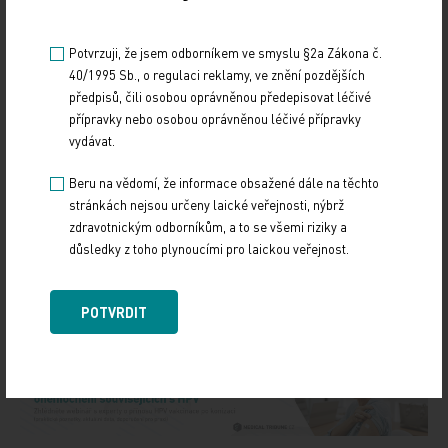
Olomouc, Nemocnice sv. Zdislavy v Mostištích a FN
Hradec Králové.
Potvrzuji, že jsem odborníkem ve smyslu §2a Zákona č.
40/1995 Sb., o regulaci reklamy, ve znění pozdějších
předpisů, čili osobou oprávněnou předepisovat léčivé
Mgr. Oldřich Tichý vedoucí tiskového oddělení a
přípravky nebo osobou oprávněnou léčivé přípravky
tiskový mluvčí
vydávat.
Zdroj: VZP
Beru na vědomí, že informace obsažené dále na těchto
stránkách nejsou určeny laické veřejnosti, nýbrž
zdravotnickým odborníkům, a to se všemi riziky a
FINANCE
TISKOVÉ ZPRÁVY
důsledky z toho plynoucími pro laickou veřejnost.
Sdílejte článek
POTVRDIT