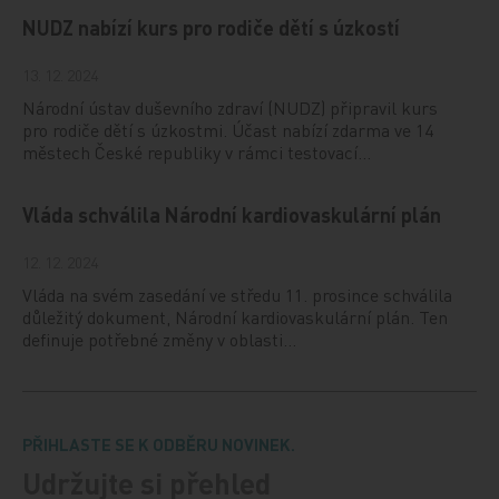
NUDZ nabízí kurs pro rodiče dětí s úzkostí
13. 12. 2024
Národní ústav duševního zdraví (NUDZ) připravil kurs
pro rodiče dětí s úzkostmi. Účast nabízí zdarma ve 14
městech České republiky v rámci testovací…
Vláda schválila Národní kardiovaskulární plán
12. 12. 2024
Vláda na svém zasedání ve středu 11. prosince schválila
důležitý dokument, Národní kardiovaskulární plán. Ten
definuje potřebné změny v oblasti…
PŘIHLASTE SE K ODBĚRU NOVINEK.
Udržujte si přehled