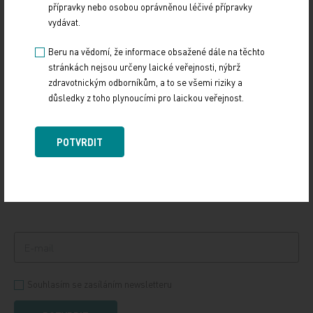
přípravky nebo osobou oprávněnou léčivé přípravky
12. 12. 2024
vydávat.
Vláda na svém zasedání ve středu 11. prosince schválila
důležitý dokument, Národní kardiovaskulární plán. Ten
Beru na vědomí, že informace obsažené dále na těchto
definuje potřebné změny v oblasti…
stránkách nejsou určeny laické veřejnosti, nýbrž
zdravotnickým odborníkům, a to se všemi riziky a
důsledky z toho plynoucími pro laickou veřejnost.
PŘIHLASTE SE K ODBĚRU NOVINEK.
POTVRDIT
Udržujte si přehled
ze světa medicíny a
zdravotnictví.
Souhlasím se zasíláním newsletteru