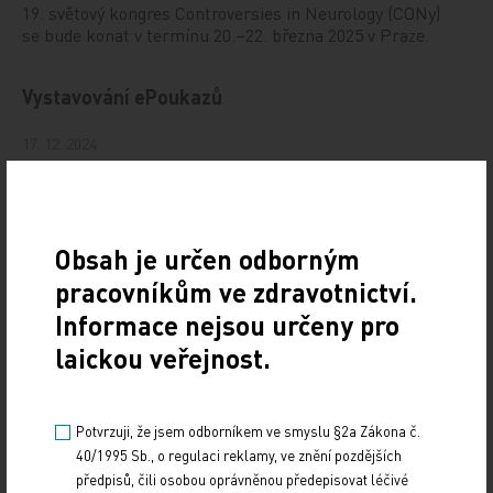
19. světový kongres Controversies in Neurology (CONy)
se bude konat v termínu 20.–22. března 2025 v Praze.
Vystavování ePoukazů
17. 12. 2024
Dnešní Poradna přináší přehled o tom, jak funguje
ePoukaz, kde ho lze uplatnit a jaké možnosti má lékař
při jeho předání pacientovi. Představí mimo…
Obsah je určen odborným
NUDZ nabízí kurs pro rodiče dětí s úzkostí
pracovníkům ve zdravotnictví.
Informace nejsou určeny pro
13. 12. 2024
laickou veřejnost.
Národní ústav duševního zdraví (NUDZ) připravil kurs
pro rodiče dětí s úzkostmi. Účast nabízí zdarma ve 14
městech České republiky v rámci testovací…
Potvrzuji, že jsem odborníkem ve smyslu §2a Zákona č.
40/1995 Sb., o regulaci reklamy, ve znění pozdějších
Vláda schválila Národní kardiovaskulární plán
předpisů, čili osobou oprávněnou předepisovat léčivé