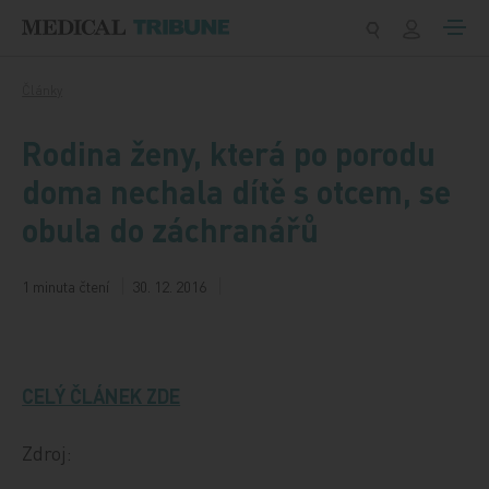
Přeskočit na obsah
Články
Rodina ženy, která po porodu
doma nechala dítě s otcem, se
obula do záchranářů
1 minuta čtení
30. 12. 2016
CELÝ ČLÁNEK ZDE
Zdroj: