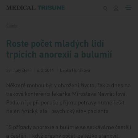
Přeskočit na obsah
Články
Roste počet mladých lidí
trpících anorexií a bulumií
3 minuty čtení
6. 2. 2014
Lenka Horáková
Některé mohou být v ohrožení života, řekla dnes na
tiskové konferenci lékařka Miroslava Navrátilová.
Podle ní je při poruše příjmu potravy nutné řešit
nejen fyzický, ale i psychický stav pacienta.
"S případy anorexie a bulimie se setkáváme častěji
a častěji. I když přesný počet lze těžko stanovit,