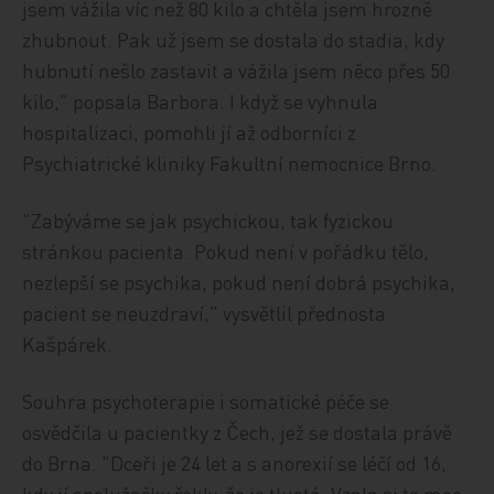
jsem vážila víc než 80 kilo a chtěla jsem hrozně
zhubnout. Pak už jsem se dostala do stadia, kdy
hubnutí nešlo zastavit a vážila jsem něco přes 50
kilo," popsala Barbora. I když se vyhnula
hospitalizaci, pomohli jí až odborníci z
Psychiatrické kliniky Fakultní nemocnice Brno.
"Zabýváme se jak psychickou, tak fyzickou
stránkou pacienta. Pokud není v pořádku tělo,
nezlepší se psychika, pokud není dobrá psychika,
pacient se neuzdraví," vysvětlil přednosta
Kašpárek.
Souhra psychoterapie i somatické péče se
osvědčila u pacientky z Čech, jež se dostala právě
do Brna. "Dceři je 24 let a s anorexií se léčí od 16,
kdy jí spolužačky řekly, že je tlustá. Vzala si to moc