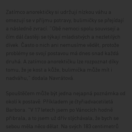
Zatímco anorektičky si udržují nízkou váhu a
omezují se v příjmu potravy, bulimičky se přejídají
a následně zvrací. "Obě nemoci spolu souvisejí a
čím dál častěji se týkají mladistvých a nezletilých
dívek. Často o nich ani nemusíme vědět, protože
problémy se svojí postavou má dnes snad každá
druhá. A zatímco anorektičku lze rozpoznat díky
tomu, že je kost a kůže, bulimička může mít i
nadváhu," dodala Navrátová.
Spouštěčem může být jedna nejapná poznámka od
okolí k postavě. Příkladem je čtyřiadvacetiletá
Barbora. "V 17 letech jsem po Vánocích hodně
přibrala, a to jsem už dřív slýchávala, že bych se
sebou měla něco dělat. Na svých 183 centimetrů