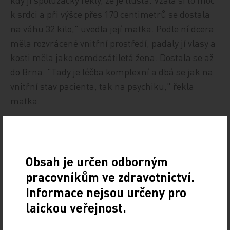
k srdci a při výšce přes 170 centimetrů se dostala
na váhu 32 kilo," uvedla její matka. Podle ní dcera
měla rozvrácené vnitřní prostředí, padaly jí vlasy a
kosti měla jako osmdesátiletá žena. Dostala se až
do Brna. "Tady je léčba komplexní a dbá se jak na
vnitřní stav pacienta, tak na psychiku," řekla
matka.
Barbora, která se z nemoci dostala, upozorňuje, že
není dobré situaci podceňovat. "Rodiče, kteří vidí,
že jejich dítě hubne, by s tím měli něco dělat. I když
Obsah je určen odborným
jim dcera bude říkat, že se cítí dobře a je vše v
pracovníkům ve zdravotnictví.
pořádku, nemusí to tak být. Kvůli úbytku váhy na
Informace nejsou určeny pro
sebe může být hrdá, že splnila úkol, ale tělo na tom
laickou veřejnost.
nebude dobře," uzavřela dívka.