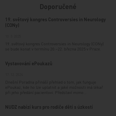
Doporučené
19. světový kongres Controversies in Neurology
(CONy)
10. 3. 2025
19. světový kongres Controversies in Neurology (CONy)
se bude konat v termínu 20.–22. března 2025 v Praze.
Vystavování ePoukazů
17. 12. 2024
Dnešní Poradna přináší přehled o tom, jak funguje
ePoukaz, kde ho lze uplatnit a jaké možnosti má lékař
při jeho předání pacientovi. Představí mimo…
NUDZ nabízí kurs pro rodiče dětí s úzkostí