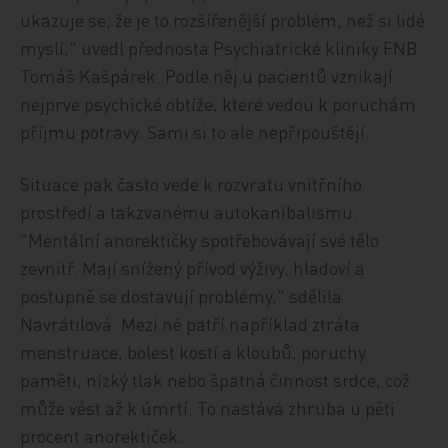
ukazuje se, že je to rozšířenější problém, než si lidé
myslí," uvedl přednosta Psychiatrické kliniky FNB
Tomáš Kašpárek. Podle něj u pacientů vznikají
nejprve psychické obtíže, které vedou k poruchám
příjmu potravy. Sami si to ale nepřipouštějí.
Situace pak často vede k rozvratu vnitřního
prostředí a takzvanému autokanibalismu.
"Mentální anorektičky spotřebovávají své tělo
zevnitř. Mají snížený přívod výživy, hladoví a
postupně se dostavují problémy," sdělila
Navrátilová. Mezi ně patří například ztráta
menstruace, bolest kostí a kloubů, poruchy
paměti, nízký tlak nebo špatná činnost srdce, což
může vést až k úmrtí. To nastává zhruba u pěti
procent anorektiček.