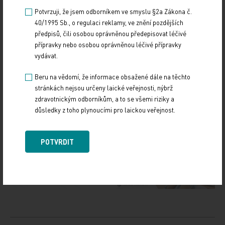
Lenka Horáková
Potvrzuji, že jsem odborníkem ve smyslu §2a Zákona č.
40/1995 Sb., o regulaci reklamy, ve znění pozdějších
předpisů, čili osobou oprávněnou předepisovat léčivé
ČTK
přípravky nebo osobou oprávněnou léčivé přípravky
vydávat.
Zdroj: ČTK
Beru na vědomí, že informace obsažené dále na těchto
stránkách nejsou určeny laické veřejnosti, nýbrž
Z REGIONŮ
zdravotnickým odborníkům, a to se všemi riziky a
důsledky z toho plynoucími pro laickou veřejnost.
Sdílejte článek
POTVRDIT