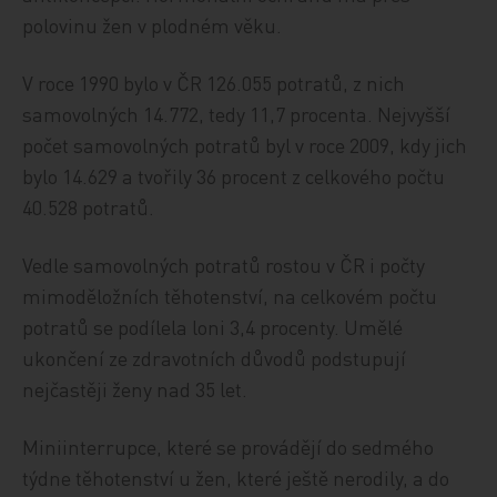
polovinu žen v plodném věku.
V roce 1990 bylo v ČR 126.055 potratů, z nich
samovolných 14.772, tedy 11,7 procenta. Nejvyšší
počet samovolných potratů byl v roce 2009, kdy jich
bylo 14.629 a tvořily 36 procent z celkového počtu
40.528 potratů.
Vedle samovolných potratů rostou v ČR i počty
mimoděložních těhotenství, na celkovém počtu
potratů se podílela loni 3,4 procenty. Umělé
ukončení ze zdravotních důvodů podstupují
nejčastěji ženy nad 35 let.
Miniinterrupce, které se provádějí do sedmého
týdne těhotenství u žen, které ještě nerodily, a do