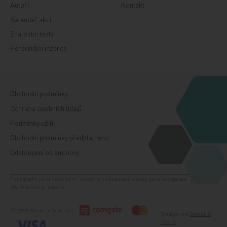
Autoři
Kontakt
Kalendář akcí
Znalostní testy
Personální inzerce
Obchodní podmínky
Ochrana osobních údajů
Podmínky užití
Obchodní podmínky předplatného
Odstoupení od smlouvy
Fotografie jsou ilustrační, všechny zobrazené osoby jsou modelem. Zdroj:
Shutterstock, iStock.
© 2026 Medical Tribune
Design od
Beneš &
Michl