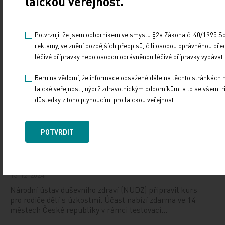
laickou veřejnost.
10. 3. 2025
19. světový kongres Controversies in Neurology (CONy)
Potvrzuji, že jsem odborníkem ve smyslu §2a Zákona č. 40/1995 Sb.
se bude konat v termínu 20.–22. března 2025 v Praze.
reklamy, ve znění pozdějších předpisů, čili osobou oprávněnou pře
léčivé přípravky nebo osobou oprávněnou léčivé přípravky vydávat.
Vystavování ePoukazů
Beru na vědomí, že informace obsažené dále na těchto stránkách 
laické veřejnosti, nýbrž zdravotnickým odborníkům, a to se všemi ri
17. 12. 2024
důsledky z toho plynoucími pro laickou veřejnost.
Dnešní Poradna přináší přehled o tom, jak funguje
ePoukaz, kde ho lze uplatnit a jaké možnosti má lékař
při jeho předání pacientovi. Představí mimo…
POTVRDIT
NUDZ nabízí kurs pro rodiče dětí s úzkostí
13. 12. 2024
Národní ústav duševního zdraví (NUDZ) připravil kurs
pro rodiče dětí s úzkostmi. Účast nabízí zdarma ve 14
městech České republiky v rámci testovací…