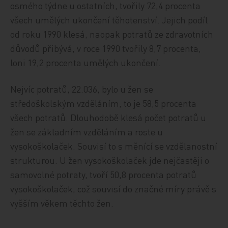
osmého týdne u ostatních, tvořily 72,4 procenta
všech umělých ukončení těhotenství. Jejich podíl
od roku 1990 klesá, naopak potratů ze zdravotních
důvodů přibývá, v roce 1990 tvořily 8,7 procenta,
loni 19,2 procenta umělých ukončení.
Nejvíc potratů, 22.036, bylo u žen se
středoškolským vzděláním, to je 58,5 procenta
všech potratů. Dlouhodobě klesá počet potratů u
žen se základním vzděláním a roste u
vysokoškolaček. Souvisí to s měnící se vzdělanostní
strukturou. U žen vysokoškolaček jde nejčastěji o
samovolné potraty, tvoří 50,8 procenta potratů
vysokoškolaček, což souvisí do značné míry právě s
vyšším věkem těchto žen.