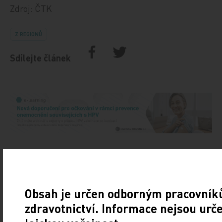
Zdroj: ČTK
Z REGIONŮ
Sdílejte článek
Doporučené
Obsah je určen odborným pracovník
19. světový kongres Controversies in Neurology
zdravotnictví. Informace nejsou urč
(CONy)