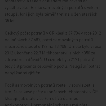
těhotenství a také s odkladem rodičovství do
vyššího věku. Riziko samovolných potratů s věkem
stoupá, loni jich byla téměř třetina u žen starších
35 let.
Celkový počet potratů v ČR klesl z 37.734 v roce 2012
na loňských 37.687, počet samovolných potratů
meziročně stoupl o 192 na 13.708. Uměle bylo v roce
2012 ukončeno 22.714 těhotenství, z nich 4350 ze
zdravotních důvodů. U cizinek bylo 2171 potratů,
tedy 5,8 procenta celkového počtu. Nelegální potrat
nebyl žádný zjištěn.
Podíl samovolných potratů roste i v souvislosti s
tím, že celkové počty ukončených těhotenství v ČR
klesají, jak stále více žen užívá účinnou
antikoncepci. Hormonální ochranu má přes