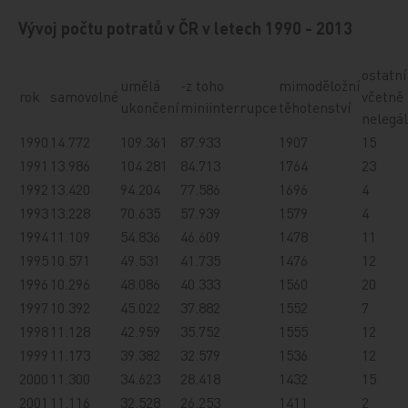
Vývoj počtu potratů v ČR v letech 1990 - 2013
ostatní
umělá
-z toho
mimoděložní
rok
samovolné
včetně
ukončení
miniinterrupce
těhotenství
nelegá
1990
14.772
109.361
87.933
1907
15
1991
13.986
104.281
84.713
1764
23
1992
13.420
94.204
77.586
1696
4
1993
13.228
70.635
57.939
1579
4
1994
11.109
54.836
46.609
1478
11
1995
10.571
49.531
41.735
1476
12
1996
10.296
48.086
40.333
1560
20
1997
10.392
45.022
37.882
1552
7
1998
11.128
42.959
35.752
1555
12
1999
11.173
39.382
32.579
1536
12
2000
11.300
34.623
28.418
1432
15
2001
11.116
32.528
26.253
1411
2