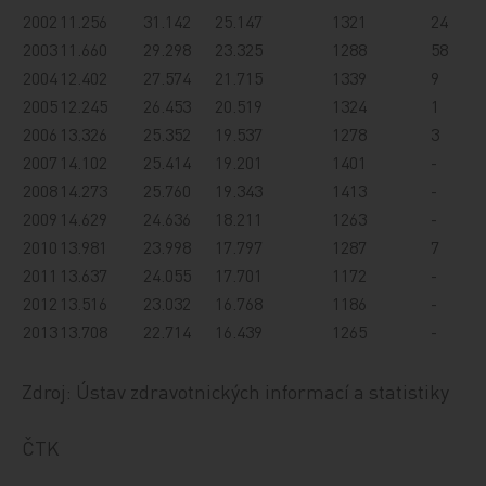
2002
11.256
31.142
25.147
1321
24
2003
11.660
29.298
23.325
1288
58
2004
12.402
27.574
21.715
1339
9
2005
12.245
26.453
20.519
1324
1
2006
13.326
25.352
19.537
1278
3
2007
14.102
25.414
19.201
1401
-
2008
14.273
25.760
19.343
1413
-
2009
14.629
24.636
18.211
1263
-
2010
13.981
23.998
17.797
1287
7
2011
13.637
24.055
17.701
1172
-
2012
13.516
23.032
16.768
1186
-
2013
13.708
22.714
16.439
1265
-
Zdroj: Ústav zdravotnických informací a statistiky
ČTK