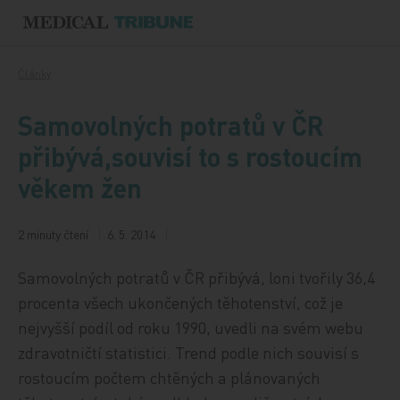
Přeskočit na obsah
Články
Samovolných potratů v ČR
přibývá,souvisí to s rostoucím
věkem žen
2 minuty čtení
6. 5. 2014
Samovolných potratů v ČR přibývá, loni tvořily 36,4
procenta všech ukončených těhotenství, což je
nejvyšší podíl od roku 1990, uvedli na svém webu
zdravotničtí statistici. Trend podle nich souvisí s
rostoucím počtem chtěných a plánovaných