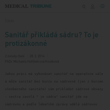
Přeskočit na obsah
Články
Sanitář přikládá sádru? To je
protizákonné
2 minuty čtení
28. 3. 2014
PhDr. Michaela Hofštetrová Knotková
Jakou práci má vykonávat sanitář na operačním sále
a může sanitář bez kurzu na sádrovně (jen z kurzem
všeobecného sanitáře) sám přikládat sádrové obvazy
- sestra zavolá " je sádra" sanitář jde na
sádrovnu a podle lékařské zprávy udělá sádrovou