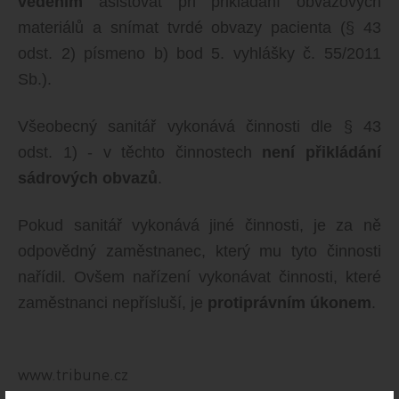
vedením
asistovat při přikládání obvazových
materiálů a snímat tvrdé obvazy pacienta (§ 43
odst. 2) písmeno b) bod 5. vyhlášky č. 55/2011
Sb.).
Všeobecný sanitář vykonává činnosti dle § 43
odst. 1) - v těchto činnostech
není přikládání
sádrových obvazů
.
Pokud sanitář vykonává jiné činnosti, je za ně
odpovědný zaměstnanec, který mu tyto činnosti
nařídil. Ovšem nařízení vykonávat činnosti, které
zaměstnanci nepřísluší, je
protiprávním úkonem
.
www.tribune.cz