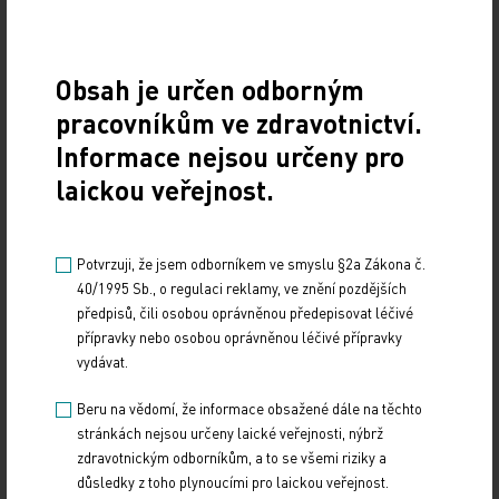
Obsah je určen odborným
Zdroj: www.tribune.cz
pracovníkům ve zdravotnictví.
Informace nejsou určeny pro
Z REGIONŮ
PRACOVNÍ PRÁVO
laickou veřejnost.
Sdílejte článek
Potvrzuji, že jsem odborníkem ve smyslu §2a Zákona č.
40/1995 Sb., o regulaci reklamy, ve znění pozdějších
předpisů, čili osobou oprávněnou předepisovat léčivé
přípravky nebo osobou oprávněnou léčivé přípravky
vydávat.
Beru na vědomí, že informace obsažené dále na těchto
stránkách nejsou určeny laické veřejnosti, nýbrž
zdravotnickým odborníkům, a to se všemi riziky a
důsledky z toho plynoucími pro laickou veřejnost.