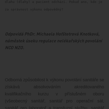
dlahu (dlahy) a pacient odchází. Pokud ano, kdo je
za správnost výkonu odpovědný?
Odpovídá
PhDr. Michaela Hofštetrová Knotková,
náměstek úseku regulace nelékařských povolání
NCO NZO.
Odborná způsobilost k výkonu povolání sanitáře se
získává absolvováním akreditovaného
kvalifikačního kurzu v příslušném oboru
(všeobecný sanitář, sanitář pro operační sál,
sanitář pro laboratoř a transfuzní službu, sanitář