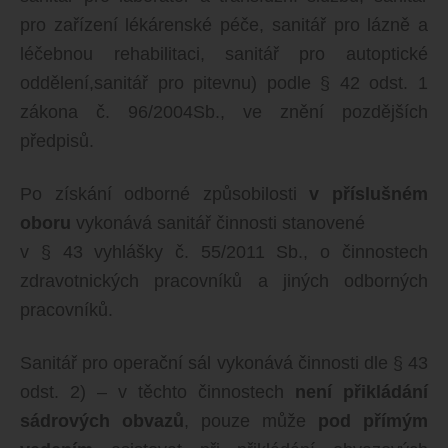
pro zařízení lékárenské péče, sanitář pro lázně a
léčebnou rehabilitaci, sanitář pro autoptické
oddělení,sanitář pro pitevnu) podle § 42 odst. 1
zákona č. 96/2004Sb., ve znění pozdějších
předpisů.
Po získání odborné způsobilosti
v příslušném
oboru
vykonává sanitář činnosti stanovené
v § 43 vyhlášky č. 55/2011 Sb., o činnostech
zdravotnických pracovníků a jiných odborných
pracovníků.
Sanitář pro operační sál vykonává činnosti dle § 43
odst. 2) – v těchto činnostech
není přikládání
sádrových obvazů
, pouze může
pod přímým