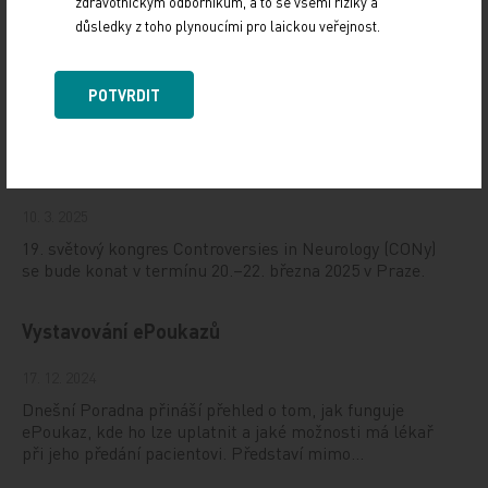
zdravotnickým odborníkům, a to se všemi riziky a
důsledky z toho plynoucími pro laickou veřejnost.
Doporučené
POTVRDIT
19. světový kongres Controversies in Neurology
(CONy)
10. 3. 2025
19. světový kongres Controversies in Neurology (CONy)
se bude konat v termínu 20.–22. března 2025 v Praze.
Vystavování ePoukazů
17. 12. 2024
Dnešní Poradna přináší přehled o tom, jak funguje
ePoukaz, kde ho lze uplatnit a jaké možnosti má lékař
při jeho předání pacientovi. Představí mimo…