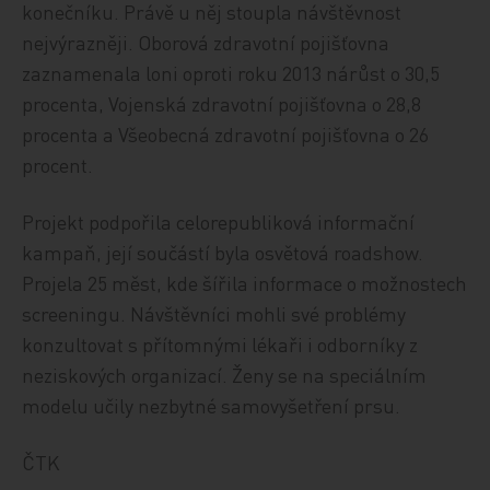
konečníku. Právě u něj stoupla návštěvnost
nejvýrazněji. Oborová zdravotní pojišťovna
zaznamenala loni oproti roku 2013 nárůst o 30,5
procenta, Vojenská zdravotní pojišťovna o 28,8
procenta a Všeobecná zdravotní pojišťovna o 26
procent.
Projekt podpořila celorepubliková informační
kampaň, její součástí byla osvětová roadshow.
Projela 25 měst, kde šířila informace o možnostech
screeningu. Návštěvníci mohli své problémy
konzultovat s přítomnými lékaři i odborníky z
neziskových organizací. Ženy se na speciálním
modelu učily nezbytné samovyšetření prsu.
ČTK