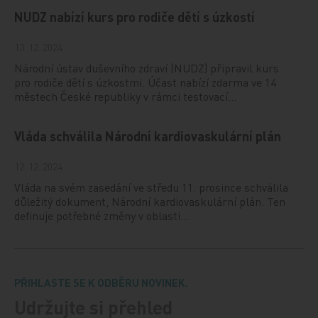
NUDZ nabízí kurs pro rodiče dětí s úzkostí
13. 12. 2024
Národní ústav duševního zdraví (NUDZ) připravil kurs
pro rodiče dětí s úzkostmi. Účast nabízí zdarma ve 14
městech České republiky v rámci testovací…
Vláda schválila Národní kardiovaskulární plán
12. 12. 2024
Vláda na svém zasedání ve středu 11. prosince schválila
důležitý dokument, Národní kardiovaskulární plán. Ten
definuje potřebné změny v oblasti…
PŘIHLASTE SE K ODBĚRU NOVINEK.
Udržujte si přehled