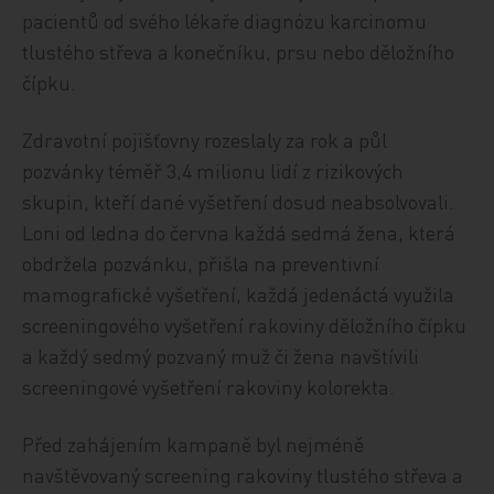
pacientů od svého lékaře diagnózu karcinomu
tlustého střeva a konečníku, prsu nebo děložního
čípku.
Zdravotní pojišťovny rozeslaly za rok a půl
pozvánky téměř 3,4 milionu lidí z rizikových
skupin, kteří dané vyšetření dosud neabsolvovali.
Loni od ledna do června každá sedmá žena, která
obdržela pozvánku, přišla na preventivní
mamografické vyšetření, každá jedenáctá využila
screeningového vyšetření rakoviny děložního čípku
a každý sedmý pozvaný muž či žena navštívili
screeningové vyšetření rakoviny kolorekta.
Před zahájením kampaně byl nejméně
navštěvovaný screening rakoviny tlustého střeva a