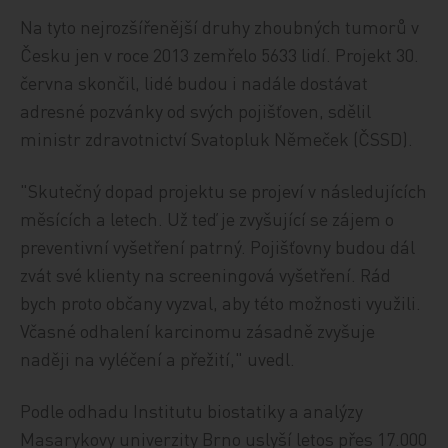
Na tyto nejrozšířenější druhy zhoubných tumorů v
Česku jen v roce 2013 zemřelo 5633 lidí. Projekt 30.
června skončil, lidé budou i nadále dostávat
adresné pozvánky od svých pojišťoven, sdělil
ministr zdravotnictví Svatopluk Němeček (ČSSD).
"Skutečný dopad projektu se projeví v následujících
měsících a letech. Už teď je zvyšující se zájem o
preventivní vyšetření patrný. Pojišťovny budou dál
zvát své klienty na screeningová vyšetření. Rád
bych proto občany vyzval, aby této možnosti využili.
Včasné odhalení karcinomu zásadně zvyšuje
naději na vyléčení a přežití," uvedl.
Podle odhadu Institutu biostatiky a analýzy
Masarykovy univerzity Brno uslyší letos přes 17.000