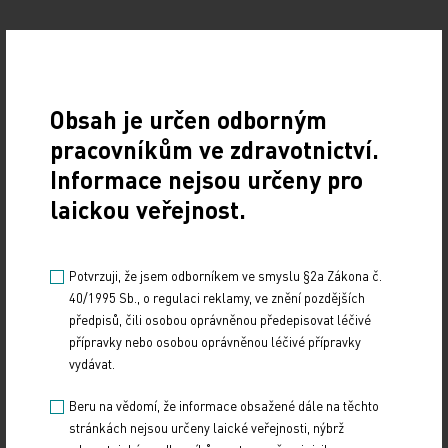
Obsah je určen odborným
pracovníkům ve zdravotnictví.
Informace nejsou určeny pro
Zdroj: ČTK
laickou veřejnost.
Z REGIONŮ
Potvrzuji, že jsem odborníkem ve smyslu §2a Zákona č.
Sdílejte článek
40/1995 Sb., o regulaci reklamy, ve znění pozdějších
předpisů, čili osobou oprávněnou předepisovat léčivé
přípravky nebo osobou oprávněnou léčivé přípravky
vydávat.
Beru na vědomí, že informace obsažené dále na těchto
stránkách nejsou určeny laické veřejnosti, nýbrž