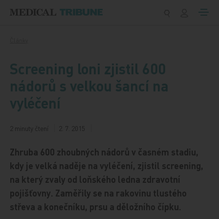
Přeskočit na obsah
Články
Screening loni zjistil 600
nádorů s velkou šancí na
vyléčení
2 minuty čtení
2. 7. 2015
Zhruba 600 zhoubných nádorů v časném stadiu,
kdy je velká naděje na vyléčení, zjistil screening,
na který zvaly od loňského ledna zdravotní
pojišťovny. Zaměřily se na rakovinu tlustého
střeva a konečníku, prsu a děložního čípku.