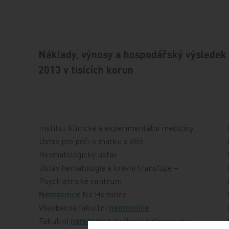
Náklady, výnosy a hospodářský výsledek
2013 v tisících korun
Institut klinické a experimentální medicíny
Ústav pro péči o matku a dítě
Revmatologický ústav
Ústav hematologie a krevní transfúze +
Psychiatrické centrum
Nemocnice
Na Homolce
Všeobecná fakultní
nemocnice
Fakultní
nemocnice
Královské Vinohrady