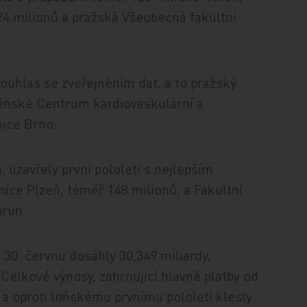
4 milionů a pražská Všeobecná fakultní
ouhlas se zveřejněním dat, a to pražský
něnské Centrum kardiovaskulární a
nice Brno.
, uzavřely první pololetí s nejlepším
ce Plzeň, téměř 148 milionů, a Fakultní
orun.
30. červnu dosáhly 30,349 miliardy,
 Celkové výnosy, zahrnující hlavně platby od
y a oproti loňskému prvnímu pololetí klesly