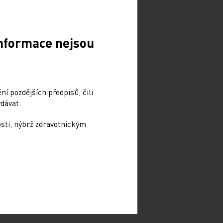
Informace nejsou
í pozdějších předpisů, čili
dávat.
osti, nýbrž zdravotnickým