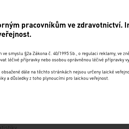
Praha
1,118.862
1,024.884
-93.978
Praha
3,539.284
3,490.694
-48.590
Praha
1,226.309
1,231.557
5248
orným pracovníkům ve zdravotnictví. 
Olomouc
2,080.396
2,167.944
87.548
veřejnost.
Brno
1,653.306
1,528.820
-124,486
Hradec
2,614.723
2,489.762
-124.961
Králové
 ve smyslu §2a Zákona č. 40/1995 Sb., o regulaci reklamy, ve zněn
Brno
at léčivé přípravky nebo osobou oprávněnou léčivé přípravky vy
Brno
733.869
749.325
15.465
 obsažené dále na těchto stránkách nejsou určeny laické veřejn
Plzeň
2,563.313
2,710.863
147.550
iky a důsledky z toho plynoucími pro laickou veřejnost.
Ostrava
1,994.408
2,010.157
15.749
Brno
tistiky