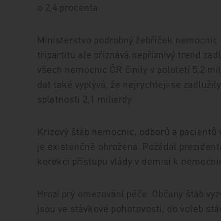
o 2,4 procenta.
Ministerstvo podrobný žebříček nemocnic n
tripartitu ale přiznává nepříznivý trend za
všech nemocnic ČR činily v pololetí 5,2 mil
dat také vyplývá, že nejrychleji se zadluži
splatnosti 2,1 miliardy.
Krizový štáb nemocnic, odborů a pacientů 
je existenčně ohrožena. Požádal prezident
korekci přístupu vlády v demisi k nemocni
Hrozí prý omezování péče. Občany štáb vyzv
jsou ve stávkové pohotovosti, do voleb stá