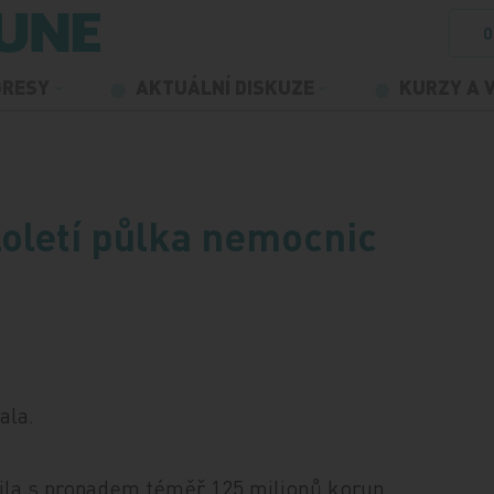
O
GRESY
AKTUÁLNÍ DISKUZE
KURZY A 
loletí půlka nemocnic
ala.
ila s propadem téměř 125 milionů korun,