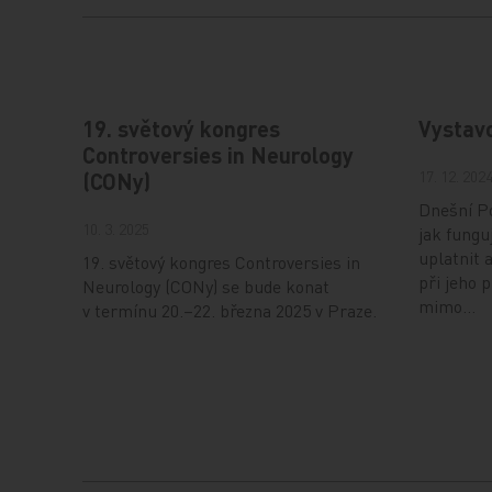
19. světový kongres
Vystav
Controversies in Neurology
17. 12. 202
(CONy)
Dnešní Po
10. 3. 2025
jak fungu
uplatnit 
19. světový kongres Controversies in
při jeho 
Neurology (CONy) se bude konat
mimo…
v termínu 20.–22. března 2025 v Praze.