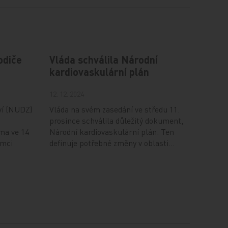
odiče
Vláda schválila Národní
kardiovaskulární plán
12. 12. 2024
ví (NUDZ)
Vláda na svém zasedání ve středu 11.
prosince schválila důležitý dokument,
ma ve 14
Národní kardiovaskulární plán. Ten
ámci
definuje potřebné změny v oblasti…