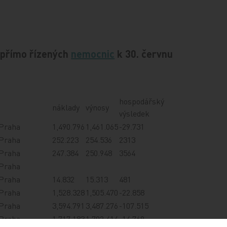
 přímo řízených
nemocnic
k 30. červnu
hospodářský
náklady
výnosy
výsledek
Praha
1,490.796
1,461.065
-29.731
Praha
252.223
254.536
2313
Praha
247.384
250.948
3564
Praha
Praha
14.832
15.313
481
Praha
1,528.328
1,505.470
-22.858
Praha
3,594.791
3,487.276
-107.515
Praha
1,717.183
1,702.414
-14.769