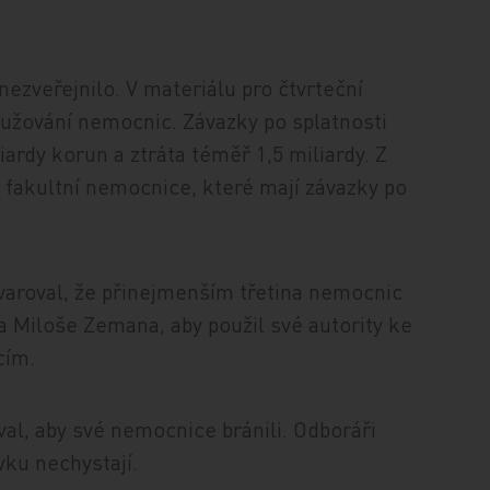
ezveřejnilo. V materiálu pro čtvrteční
dlužování nemocnic. Závazky po splatnosti
iardy korun a ztráta téměř 1,5 miliardy. Z
ly fakultní nemocnice, které mají závazky po
varoval, že přinejmenším třetina nemocnic
a Miloše Zemana, aby použil své autority ke
cím.
al, aby své nemocnice bránili. Odboráři
vku nechystají.