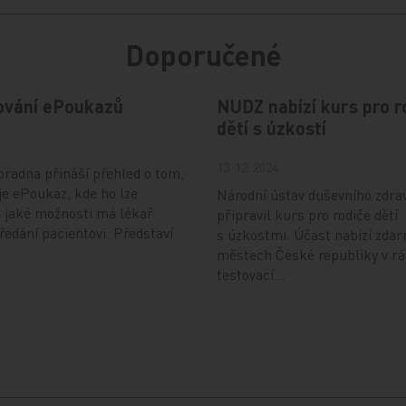
Doporučené
ování ePoukazů
NUDZ nabízí kurs pro r
dětí s úzkostí
4
13. 12. 2024
radna přináší přehled o tom,
je ePoukaz, kde ho lze
Národní ústav duševního zdra
a jaké možnosti má lékař
připravil kurs pro rodiče dětí
předání pacientovi. Představí
s úzkostmi. Účast nabízí zdar
městech České republiky v r
testovací…