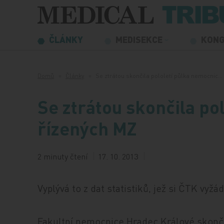
Přeskočit na obsah
ČLÁNKY
MEDISEKCE
KON
Domů
Články
Se ztrátou skončila pololetí půlka nemocnic…
Se ztrátou skončila po
řízených MZ
2 minuty čtení
17. 10. 2013
Vyplývá to z dat statistiků, jež si ČTK vyžád
Fakultní nemocnice Hradec Králové skonč