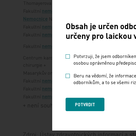
Thomayerova
nemocnice
Fakultní
nemocnice
Motol
Nemocnice
Na Bulovce
Obsah je určen odb
Fakultní
nemocnice
Olomouc
určeny pro laickou 
Fakultní
nemocnice
u sv. Anny
Fakultní
nemocnice
Hradec Králové
Potvrzuji, že jsem odborníkem
Centrum kardiovaskulární a transplantační
osobou oprávněnou předepisov
chirurgie +
Masarykův onkologický ústav
Beru na vědomí, že informace
Fakultní
nemocnice
Plzeň
odborníkům, a to se všemi riz
Fakultní
nemocnice
Ostrava
Fakultní
nemocnice
Brno+
+ není souhlas s poskytnutím dat
POTVRDIT
Zdroj: Ústav zdravotnických informací a sta