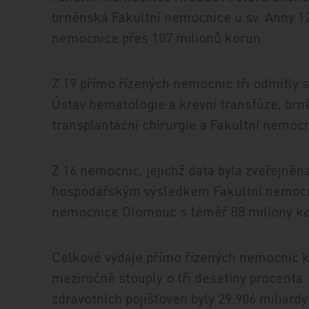
brněnská Fakultní nemocnice u sv. Anny 12
nemocnice přes 107 milionů korun.
Z 19 přímo řízených nemocnic tři odmítly s
Ústav hematologie a krevní transfúze, br
transplantační chirurgie a Fakultní nemoc
Z 16 nemocnic, jejichž data byla zveřejněna
hospodářským výsledkem Fakultní nemocni
nemocnice Olomouc s téměř 88 miliony k
Celkové výdaje přímo řízených nemocnic k 
meziročně stouply o tři desetiny procenta.
zdravotních pojišťoven byly 29,906 miliard