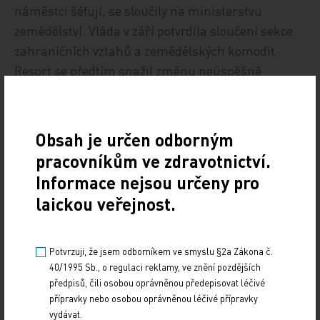
náměstci šéfují, se sloučily na ministerstvu
zemědělství. Vláda v září potvrdila sloučení sekce
zahraničních vztahů a zemědělských komodit.
Resort se předtím snažil změnu neúspěšně
prosadit už jednou. Ludvík chce změny v
systemizaci využít k odvolání náměstkyň Lenky
Ptáčkové Melicharové a Lenky Tai Koláříkové.
Obsah je určen odborným
Systemizace podle Postráneckého jednou ročně
pracovníkům ve zdravotnictví.
postup umožňuje navzdory služebnímu zákonu.
Informace nejsou určeny pro
Nejnovější změny v materiálu se podle ministrů
laickou veřejnost.
objevily až koncem minulého týdne.
Ministr zemědělství Marian Jurečka (KDU-ČSL)
Potvrzuji, že jsem odborníkem ve smyslu §2a Zákona č.
dnes před jednáním kabinetu novinářům řekl, že
40/1995 Sb., o regulaci reklamy, ve znění pozdějších
předpisů, čili osobou oprávněnou předepisovat léčivé
ho překvapuje, s jakou rychlostí se nový ministr
přípravky nebo osobou oprávněnou léčivé přípravky
rozhodl, jaké sekce v úřadu potřebuje a jaké ne.
vydávat.