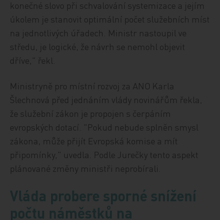
konečné slovo při schvalování systemizace a jejím
úkolem je stanovit optimální počet služebních míst
na jednotlivých úřadech. Ministr nastoupil ve
středu, je logické, že návrh se nemohl objevit
dříve," řekl.
Ministryně pro místní rozvoj za ANO Karla
Šlechnová před jednáním vlády novinářům řekla,
že služební zákon je propojen s čerpáním
evropských dotací. "Pokud nebude splněn smysl
zákona, může přijít Evropská komise a mít
připomínky," uvedla. Podle Jurečky tento aspekt
plánované změny ministři neprobírali.
Vláda probere sporné snížení
počtu náměstků na