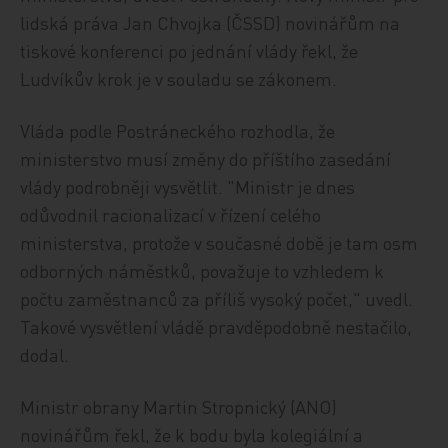
lidská práva Jan Chvojka (ČSSD) novinářům na
tiskové konferenci po jednání vlády řekl, že
Ludvíkův krok je v souladu se zákonem.
Vláda podle Postráneckého rozhodla, že
ministerstvo musí změny do příštího zasedání
vlády podrobněji vysvětlit. "Ministr je dnes
odůvodnil racionalizací v řízení celého
ministerstva, protože v současné době je tam osm
odborných náměstků, považuje to vzhledem k
počtu zaměstnanců za příliš vysoký počet," uvedl.
Takové vysvětlení vládě pravděpodobně nestačilo,
dodal.
Ministr obrany Martin Stropnický (ANO)
novinářům řekl, že k bodu byla kolegiální a