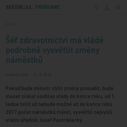
Přeskočit na obsah
Články
Šéf zdravotnictví má vládě
podrobně vysvětlit změny
náměstků
4 minuty čtení
5. 12. 2016
Pokud bude ministr chtít změny prosadit, bude
muset získat souhlas vlády do konce roku, od 1.
ledna totiž už nebude možné až do konce roku
2017 počet náměstků měnit, vysvětlil nejvyšší
státní úředník Josef Postránecký.