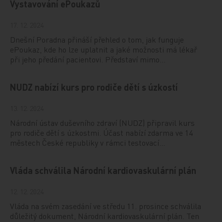
Vystavování ePoukazů
17. 12. 2024
Dnešní Poradna přináší přehled o tom, jak funguje
ePoukaz, kde ho lze uplatnit a jaké možnosti má lékař
při jeho předání pacientovi. Představí mimo…
NUDZ nabízí kurs pro rodiče dětí s úzkostí
13. 12. 2024
Národní ústav duševního zdraví (NUDZ) připravil kurs
pro rodiče dětí s úzkostmi. Účast nabízí zdarma ve 14
městech České republiky v rámci testovací…
Vláda schválila Národní kardiovaskulární plán
12. 12. 2024
Vláda na svém zasedání ve středu 11. prosince schválila
důležitý dokument, Národní kardiovaskulární plán. Ten