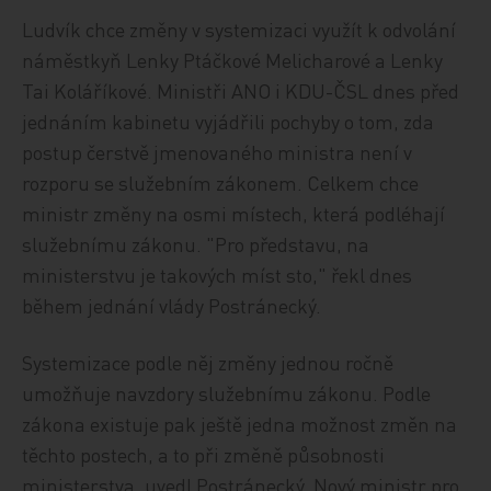
Ludvík chce změny v systemizaci využít k odvolání
náměstkyň Lenky Ptáčkové Melicharové a Lenky
Tai Koláříkové. Ministři ANO i KDU-ČSL dnes před
jednáním kabinetu vyjádřili pochyby o tom, zda
postup čerstvě jmenovaného ministra není v
rozporu se služebním zákonem. Celkem chce
ministr změny na osmi místech, která podléhají
služebnímu zákonu. "Pro představu, na
ministerstvu je takových míst sto," řekl dnes
během jednání vlády Postránecký.
Systemizace podle něj změny jednou ročně
umožňuje navzdory služebnímu zákonu. Podle
zákona existuje pak ještě jedna možnost změn na
těchto postech, a to při změně působnosti
ministerstva, uvedl Postránecký. Nový ministr pro