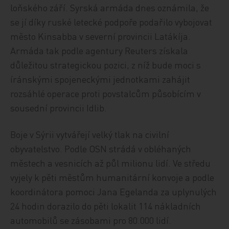
loňského září. Syrská armáda dnes oznámila, že
se jí díky ruské letecké podpoře podařilo vybojovat
město Kinsabba v severní provincii Latákíja.
Armáda tak podle agentury Reuters získala
důležitou strategickou pozici, z níž bude moci s
íránskými spojeneckými jednotkami zahájit
rozsáhlé operace proti povstalcům působícím v
sousední provincii Idlib.
Boje v Sýrii vytvářejí velký tlak na civilní
obyvatelstvo. Podle OSN strádá v obléhaných
městech a vesnicích až půl milionu lidí. Ve středu
vyjely k pěti městům humanitární konvoje a podle
koordinátora pomoci Jana Egelanda za uplynulých
24 hodin dorazilo do pěti lokalit 114 nákladních
automobilů se zásobami pro 80.000 lidí.