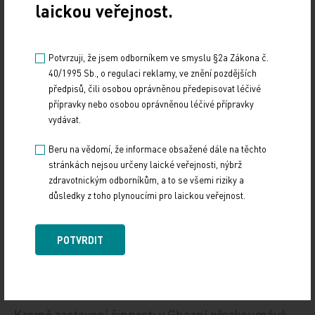
Mezinárodní červený kříž pozastavil operace v
laickou veřejnost.
centrální afghánské provincii Ghazní. Oznámili to
zástupci této mezinárodní humanitární
Potvrzuji, že jsem odborníkem ve smyslu §2a Zákona č.
organizace. Jejich pět místních zaměstnanců v
40/1995 Sb., o regulaci reklamy, ve znění pozdějších
zemi unesla ozbrojená skupina.
předpisů, čili osobou oprávněnou předepisovat léčivé
přípravky nebo osobou oprávněnou léčivé přípravky
vydávat.
Pět afghánských příslušníků personálu Červeného
kříže unesli pachatelé, když jejich auto zastavili na
Beru na vědomí, že informace obsažené dále na těchto
silnici. Únosy a vraždy páchané na dopravních
stránkách nejsou určeny laické veřejnosti, nýbrž
komunikacích jsou v Afghánistánu poměrně
zdravotnickým odborníkům, a to se všemi riziky a
důsledky z toho plynoucími pro laickou veřejnost.
běžné.
Červený kříž oznámil, že již navázal "kontakt" a
POTVRDIT
pracuje na tom, aby dosáhl propuštění
zaměstnanců. Ti byli zadrženi v úterý.
Kromě zastavení činnosti v Ghazní přezkoumává