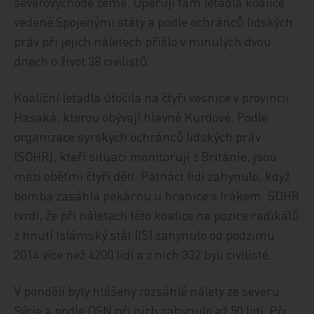
severovýchodě země. Operují tam letadla koalice
vedené Spojenými státy a podle ochránců lidských
práv při jejich náletech přišlo v minulých dvou
dnech o život 38 civilistů.
Koaliční letadla útočila na čtyři vesnice v provincii
Hasaká, kterou obývají hlavně Kurdové. Podle
organizace syrských ochránců lidských práv
(SOHR), kteří situaci monitorují z Británie, jsou
mezi oběťmi čtyři děti. Patnáct lidí zahynulo, když
bomba zasáhla pekárnu u hranice s Irákem. SOHR
tvrdí, že při náletech této koalice na pozice radikálů
z hnutí Islámský stát (IS) zahynulo od podzimu
2014 více než 4200 lidí a z nich 332 byli civilisté.
V pondělí byly hlášeny rozsáhlé nálety ze severu
Sýrie a podle OSN při nich zahynulo až 50 lidí. Při