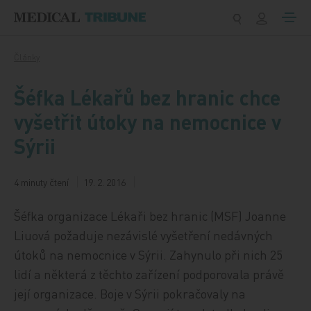
Přeskočit na obsah
Články
Šéfka Lékařů bez hranic chce
vyšetřit útoky na nemocnice v
Sýrii
4 minuty čtení
19. 2. 2016
Šéfka organizace Lékaři bez hranic (MSF) Joanne
Liuová požaduje nezávislé vyšetření nedávných
útoků na nemocnice v Sýrii. Zahynulo při nich 25
lidí a některá z těchto zařízení podporovala právě
její organizace. Boje v Sýrii pokračovaly na