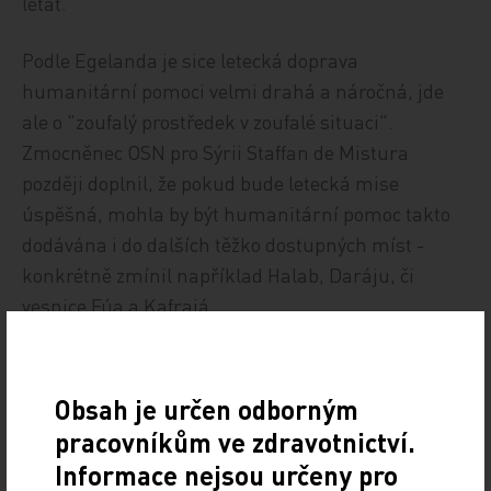
létat.
Podle Egelanda je sice letecká doprava
humanitární pomoci velmi drahá a náročná, jde
ale o "zoufalý prostředek v zoufalé situaci".
Zmocněnec OSN pro Sýrii Staffan de Mistura
později doplnil, že pokud bude letecká mise
úspěšná, mohla by být humanitární pomoc takto
dodávána i do dalších těžko dostupných míst -
konkrétně zmínil například Halab, Daráju, či
vesnice Fúa a Kafrajá.
Červený kříž pozastavil kvůli
únosu činnost v části
Obsah je určen odborným
Afghánistánu
pracovníkům ve zdravotnictví.
Informace nejsou určeny pro