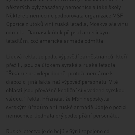
některých byly zasaženy nemocnice a také školy.
Některé z nemocnic podporovala organizace MSF.
Opozice z útoků viní ruská letadla, Moskva ale vinu
odmítla. Damašek útok připsal americkým
letadlům, což americká armáda odmítla.
Liuová řekla, že podle výpovědí zaměstnanců, kteří
přežili, jsou za útokem syrská a ruská letadla.
"Říkáme pravděpodobně, protože nemáme k
dispozici jiná fakta než výpověď personálu. V té
oblasti jsou převážně koaliční síly vedené syrskou
vládou," řekla. Přiznala, že MSF neposkytla
syrským úřadům ani ruské armádě údaje o pozici
nemocnice. Jednala prý podle přání personálu.
Ruské letectvo je do bojů v Sýrii zapojeno od