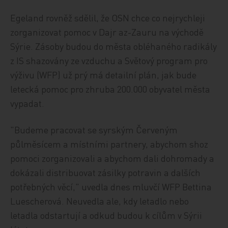
Egeland rovněž sdělil, že OSN chce co nejrychleji
zorganizovat pomoc v Dajr az-Zauru na východě
Sýrie. Zásoby budou do města obléhaného radikály
z IS shazovány ze vzduchu a Světový program pro
výživu (WFP) už prý má detailní plán, jak bude
letecká pomoc pro zhruba 200.000 obyvatel města
vypadat.
"Budeme pracovat se syrským Červeným
půlměsícem a místními partnery, abychom shoz
pomoci zorganizovali a abychom dali dohromady a
dokázali distribuovat zásilky potravin a dalších
potřebných věcí," uvedla dnes mluvčí WFP Bettina
Luescherová. Neuvedla ale, kdy letadlo nebo
letadla odstartují a odkud budou k cílům v Sýrii