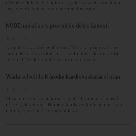
ePoukaz, kde ho lze uplatnit a jaké možnosti má lékař
při jeho předání pacientovi. Představí mimo…
NUDZ nabízí kurs pro rodiče dětí s úzkostí
13. 12. 2024
Národní ústav duševního zdraví (NUDZ) připravil kurs
pro rodiče dětí s úzkostmi. Účast nabízí zdarma ve 14
městech České republiky v rámci testovací…
Vláda schválila Národní kardiovaskulární plán
12. 12. 2024
Vláda na svém zasedání ve středu 11. prosince schválila
důležitý dokument, Národní kardiovaskulární plán. Ten
definuje potřebné změny v oblasti…