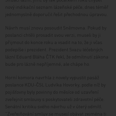
nový indikační seznam lázeňské péče, dnes téměř
jednomyslně doporučil řešit přechodnou úpravou.
Návrh musí znovu posoudit Sněmovna. Pokud by
poslanci chtěli prosadit svou verzi, museli by ji
přijmout do konce roku a vsadit na to, že ji včas
podepíše i prezident. Prezident Svazu léčebných
lázní Eduard Bláha ČTK řekl, že odmítnutí zákona
bude pro lázně nepříjemné, ale chápe ho.
Horní komora navrhla z novely vypustit pasáž
poslance KDU-ČSL Ludvíka Hovorky, podle níž by
pojišťovny byly povinny do měsíce od uzavření
zveřejnit smlouvy s poskytovateli zdravotní péče.
Senátní kritiku svého návrhu už v úterý odmítl.
"Zveřejňování smluv se musejí obávat zejména ti