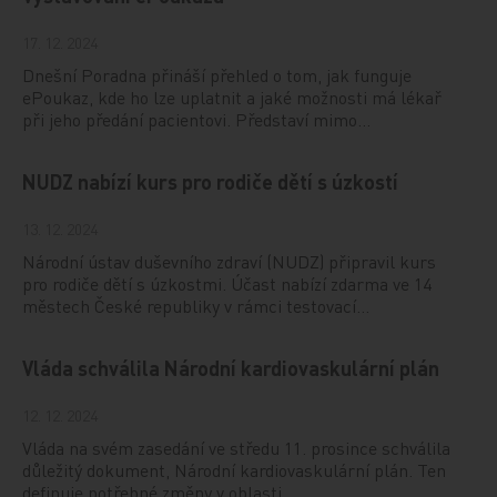
17. 12. 2024
Dnešní Poradna přináší přehled o tom, jak funguje
ePoukaz, kde ho lze uplatnit a jaké možnosti má lékař
při jeho předání pacientovi. Představí mimo…
NUDZ nabízí kurs pro rodiče dětí s úzkostí
13. 12. 2024
Národní ústav duševního zdraví (NUDZ) připravil kurs
pro rodiče dětí s úzkostmi. Účast nabízí zdarma ve 14
městech České republiky v rámci testovací…
Vláda schválila Národní kardiovaskulární plán
12. 12. 2024
Vláda na svém zasedání ve středu 11. prosince schválila
důležitý dokument, Národní kardiovaskulární plán. Ten
definuje potřebné změny v oblasti…