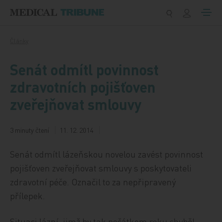
Přeskočit na obsah
Články
Senát odmítl povinnost
zdravotních pojišťoven
zveřejňovat smlouvy
3 minuty čtení
11. 12. 2014
Senát odmítl lázeňskou novelou zavést povinnost
pojišťoven zveřejňovat smlouvy s poskytovateli
zdravotní péče. Označil to za nepřipravený
přílepek.
Situaci lázní, jimž by tak počátkem roku chyběl