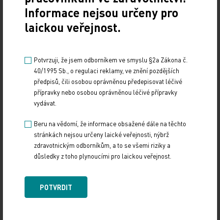
Informace nejsou určeny pro
letošního roku.
laickou veřejnost.
Novela mimo jiné umožní, aby pacienti po závažné
operaci nebo s těžkou chronickou nemocí mohli jet
Potvrzuji, že jsem odborníkem ve smyslu §2a Zákona č.
do lázní na účet zdravotní pojišťovny nejméně na
40/1995 Sb., o regulaci reklamy, ve znění pozdějších
čtyři týdny místo nynějších tří. Při těžkých a
předpisů, čili osobou oprávněnou předepisovat léčivé
závažných nemocech by léčba trvala po dobu
přípravky nebo osobou oprávněnou léčivé přípravky
vydávat.
nutnou k vyléčení, nebylo by už časové omezení.
Beru na vědomí, že informace obsažené dále na těchto
ČTK
stránkách nejsou určeny laické veřejnosti, nýbrž
zdravotnickým odborníkům, a to se všemi riziky a
důsledky z toho plynoucími pro laickou veřejnost.
Zdroj: ČTK
POLITIKA
LEGISLATIVA
POTVRDIT
Sdílejte článek