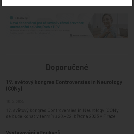
Doporučené
19. světový kongres Controversies in Neurology
(CONy)
10. 3. 2025
19. světový kongres Controversies in Neurology (CONy)
se bude konat v termínu 20.–22. března 2025 v Praze.
Vystavování ePoukazů