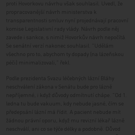
proti Hovorkovu návrhu však souhlasil. Uvedl, že
propracovanější návrh ministerstva k
transparentnosti smluv nyní projednávají pracovní
komise Legislativní rady vlády. Návrh podle něj
zavede i sankce, s nimiž Hovorkův návrh nepočítá.
Se senátní verzí nakonec souhlasil. "Udělám
všechno pro to, abychom ty dopady (na lázeňskou
péči) minimalizovali," řekl.
Podle prezidenta Svazu léčebných lázní Bláhy
neschválení zákona v Senátu bude pro lázně
nepříjemné, i když důvody odmítnutí chápe. "Od 1.
ledna tu bude vakuum, kdy nebude jasné, čím se
předepsání lázní má řídit. A pacient nebude mít
žádnou právní oporu, když mu revizní lékař lázně
neschválí, ani co se týče délky a podobně. Důvod