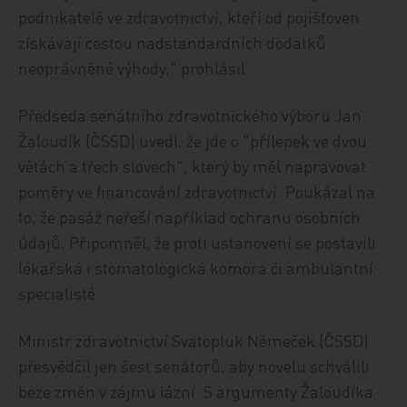
podnikatelé ve zdravotnictví, kteří od pojišťoven
získávají cestou nadstandardních dodatků
neoprávněné výhody," prohlásil.
Předseda senátního zdravotnického výboru Jan
Žaloudík (ČSSD) uvedl, že jde o "přílepek ve dvou
větách a třech slovech", který by měl napravovat
poměry ve financování zdravotnictví. Poukázal na
to, že pasáž neřeší například ochranu osobních
údajů. Připomněl, že proti ustanovení se postavili
lékařská i stomatologická komora či ambulantní
specialisté.
Ministr zdravotnictví Svatopluk Němeček (ČSSD)
přesvědčil jen šest senátorů, aby novelu schválili
beze změn v zájmu lázní. S argumenty Žaloudíka