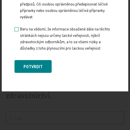
předpisů, čili osobou oprávněnou předepisovat léčivé
Vláda schválila Národní kardiovaskulární plán
přípravky nebo osobou oprávněnou léčivé přípravky
vydávat.
12. 12. 2024
Vláda na svém zasedání ve středu 11. prosince schválila
Beru na vědomí, že informace obsažené dále na těchto
důležitý dokument, Národní kardiovaskulární plán. Ten
stránkách nejsou určeny laické veřejnosti, nýbrž
definuje potřebné změny v oblasti…
zdravotnickým odborníkům, a to se všemi riziky a
důsledky z toho plynoucími pro laickou veřejnost.
POTVRDIT
PŘIHLASTE SE K ODBĚRU NOVINEK.
Udržujte si přehled
ze světa medicíny a
zdravotnictví.