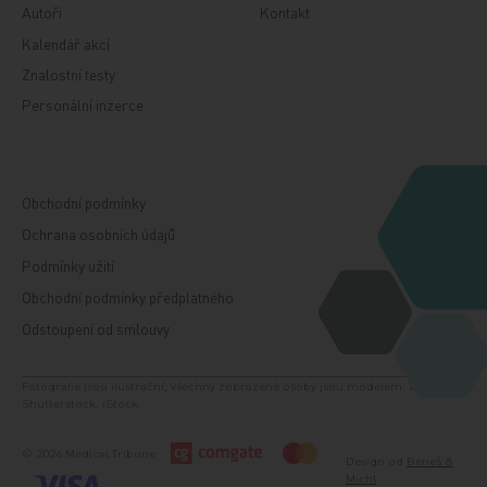
Autoři
Kontakt
Kalendář akcí
Znalostní testy
Personální inzerce
Obchodní podmínky
Ochrana osobních údajů
Podmínky užití
Obchodní podmínky předplatného
Odstoupení od smlouvy
Fotografie jsou ilustrační, všechny zobrazené osoby jsou modelem. Zdroj:
Shutterstock, iStock.
© 2026 Medical Tribune
Design od
Beneš &
Michl