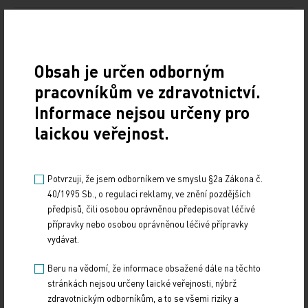
Doporučené
Obsah je určen odborným
19. světový kongres Controversies in Neurology
(CONy)
pracovníkům ve zdravotnictví.
Informace nejsou určeny pro
10. 3. 2025
laickou veřejnost.
19. světový kongres Controversies in Neurology (CONy)
se bude konat v termínu 20.–22. března 2025 v Praze.
Potvrzuji, že jsem odborníkem ve smyslu §2a Zákona č.
Vystavování ePoukazů
40/1995 Sb., o regulaci reklamy, ve znění pozdějších
předpisů, čili osobou oprávněnou předepisovat léčivé
17. 12. 2024
přípravky nebo osobou oprávněnou léčivé přípravky
Dnešní Poradna přináší přehled o tom, jak funguje
vydávat.
ePoukaz, kde ho lze uplatnit a jaké možnosti má lékař
při jeho předání pacientovi. Představí mimo…
Beru na vědomí, že informace obsažené dále na těchto
stránkách nejsou určeny laické veřejnosti, nýbrž
zdravotnickým odborníkům, a to se všemi riziky a
NUDZ nabízí kurs pro rodiče dětí s úzkostí