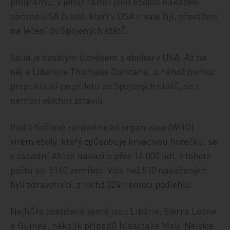
programu, v jehož rámci jsou ebolou nakažení
občané USA či lidé, kteří v USA trvale žijí, převáženi
na léčení do Spojených států.
Salia je desátým člověkem s ebolou v USA. Až na
něj a Liberijce Thomase Duncana, u něhož nemoc
propukla až po příletu do Spojených států, se z
nemoci všichni zotavili.
Podle Světové zdravotnické organizace (WHO)
virem eboly, který způsobuje krvácivou horečku, se
v západní Africe nakazilo přes 14.000 lidí, z tohoto
počtu asi 5160 zemřelo. Více než 570 nakažených
byli zdravotníci, z nichž 324 nemoci podlehlo.
Nejhůře postižené země jsou Libérie, Sierra Leone
a Guinea, několik případů hlásí také Mali. Nejvíce