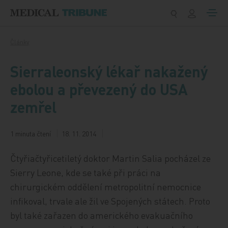
Přeskočit na obsah
Články
Sierraleonský lékař nakažený
ebolou a převezený do USA
zemřel
1 minuta čtení
18. 11. 2014
Čtyřiačtyřicetiletý doktor Martin Salia pocházel ze
Sierry Leone, kde se také při práci na
chirurgickém oddělení metropolitní nemocnice
infikoval, trvale ale žil ve Spojených státech. Proto
byl také zařazen do amerického evakuačního