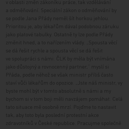
v oblasti změn zákoníku práce, tak vzdělávání
a odměňování. Speciální zákon o odměňování by
se podle Jana Přády neměl šít horkou jehlou.
Prioritou je, aby lékařům dával podobnou záruku
jako platové tabulky. Ostatně ty lze podle Přády
změnit hned, a to nařízením vlády. „Spousta věcí
se dá řešit rychle a spousta věcí se dá řešit
ve spolupráci s námi. ČLK by měla být vnímána
jako důstojný a rovnocenný partner,“ myslí si
Přáda, podle něhož se však ministr příliš často
staví vůči lékařům do opozice. „Jste náš ministr, vy
byste mohl být v tomto absolutně s námi a my
bychom si v tom boji měli navzájem pomáhat. Celá
tato situace mě osobně mrzí. Pojďme to nastavit
tak, aby toto byla poslední protestní akce
zdravotníků v České republice. Pracujme společně