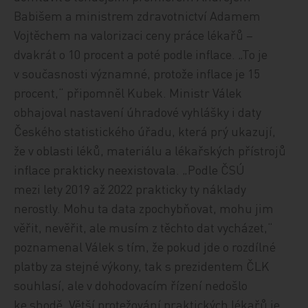
Babišem a ministrem zdravotnictví Adamem
Vojtěchem na valorizaci ceny práce lékařů –
dvakrát o 10 procent a poté podle inflace. „To je
v současnosti významné, protože inflace je 15
procent,“ připomněl Kubek. Ministr Válek
obhajoval nastavení úhradové vyhlášky i daty
Českého statistického úřadu, která prý ukazují,
že v oblasti léků, materiálu a lékařských přístrojů
inflace prakticky neexistovala. „Podle ČSÚ
mezi lety 2019 až 2022 prakticky ty náklady
nerostly. Mohu ta data zpochybňovat, mohu jim
věřit, nevěřit, ale musím z těchto dat vycházet,“
poznamenal Válek s tím, že pokud jde o rozdílné
platby za stejné výkony, tak s prezidentem ČLK
souhlasí, ale v dohodovacím řízení nedošlo
ke shodě. Větší protežování praktických lékařů je