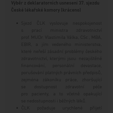
Výběr z deklaratorních usnesení 37. sjezdu
České lékařské komory (kráceno)
Sjezd ČLK vyslovuje nespokojenost
s prací ministra zdravotnictví
prof. MUDr. Vlastimila Válka, CSc., MBA,
EBIR, a jím vedeného ministerstva,
které neřeší zásadní problémy českého
zdravotnictví, kterými jsou: nezajištěné
financování, personální devastace,
porušování platných právních předpisů,
zejména zákoníku práce, zhoršující
se dostupnost zdravotní péče
pro pacienty, a to včetně opakující
se nedostupnosti i běžných léků.
ČLK požaduje urychlené přijetí