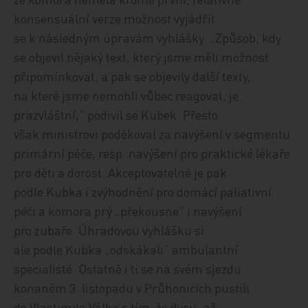
konsensuální verze možnost vyjádřit
se k následným úpravám vyhlášky. „Způsob, kdy
se objevil nějaký text, který jsme měli možnost
připomínkovat, a pak se objevily další texty,
na které jsme nemohli vůbec reagovat, je
prazvláštní,“ podivil se Kubek. Přesto
však ministrovi poděkoval za navýšení v segmentu
primární péče, resp. navýšení pro praktické lékaře
pro děti a dorost. Akceptovatelné je pak
podle Kubka i zvýhodnění pro domácí paliativní
péči a komora prý „překousne“ i navýšení
pro zubaře. Úhradovou vyhlášku si
ale podle Kubka „odskákali“ ambulantní
specialisté. Ostatně i ti se na svém sjezdu
konaném 3. listopadu v Průhonicích pustili
do Vlastimila Válka s tím, že dvou‑ až