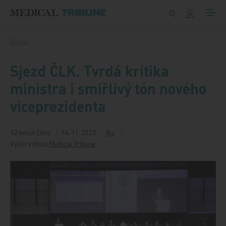
Přeskočit na obsah
Články
Sjezd ČLK. Tvrdá kritika
ministra i smířlivý tón nového
viceprezidenta
12 minut čtení
14. 11. 2023
fkc
Vyšlo v titulu
Medical Tribune