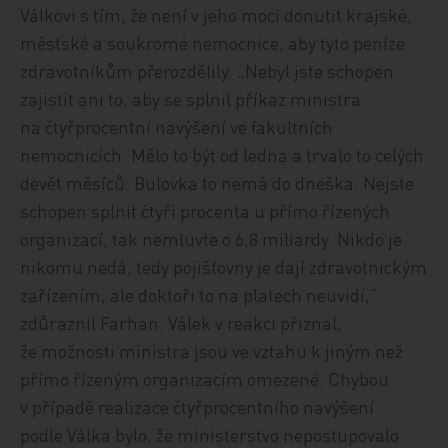
Válkovi s tím, že není v jeho moci donutit krajské,
městské a soukromé nemocnice, aby tyto peníze
zdravotníkům přerozdělily. „Nebyl jste schopen
zajistit ani to, aby se splnil příkaz ministra
na čtyřprocentní navýšení ve fakultních
nemocnicích. Mělo to být od ledna a trvalo to celých
devět měsíců. Bulovka to nemá do dneška. Nejste
schopen splnit čtyři procenta u přímo řízených
organizací, tak nemluvte o 6,8 miliardy. Nikdo je
nikomu nedá, tedy pojišťovny je dají zdravotnickým
zařízením, ale doktoři to na platech neuvidí,“
zdůraznil Farhan. Válek v reakci přiznal,
že možnosti ministra jsou ve vztahu k jiným než
přímo řízeným organizacím omezené. Chybou
v případě realizace čtyřprocentního navýšení
podle Válka bylo, že ministerstvo nepostupovalo