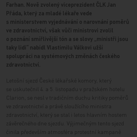
Farhan. Nově zvolený viceprezident ČLK Jan
Přáda, který za mladé lékaře vede
s ministerstvem vyjednávání o narovnání poměrů
ve zdravotnictví, však vůči ministrovi zvolil
o poznání smířlivější tón a se slovy „ministři jsou
taky lidi“ nabídl Vlastimilu Válkovi užší
spolupráci na systémových změnách českého
zdravotnictví.
Letošní sjezd České lékařské komory, který
se uskutečnil 4. a 5. listopadu v pražském hotelu
Clarion, se nesl v tradičním duchu kritiky poměrů
ve zdravotnictví a právě sloužícího ministra
zdravotnictví, který se stal i letos hlavním hostem
závěrečného dne sjezdu. Výjimečným tento sjezd
činila především atmosféra protestní kampaně