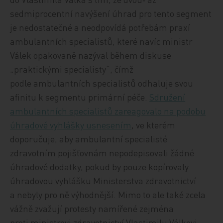
sedmiprocentní navýšení úhrad pro tento segment
je nedostatečné a neodpovídá potřebám praxí
ambulantních specialistů, které navíc ministr
Válek opakovaně nazýval během diskuse
„praktickými specialisty“, čímž
podle ambulantních specialistů odhaluje svou
afinitu k segmentu primární péče.
Sdružení
ambulantních specialistů zareagovalo na podobu
úhradové vyhlášky usnesením
, ve kterém
doporučuje, aby ambulantní specialisté
zdravotním pojišťovnám nepodepisovali žádné
úhradové dodatky, pokud by pouze kopírovaly
úhradovou vyhlášku Ministerstva zdravotnictví
a nebyly pro ně výhodnější. Mimo to ale také zcela
vážně zvažují protesty namířené zejména
proti ministrovi zdravotnictví Vlastimilu Válkovi