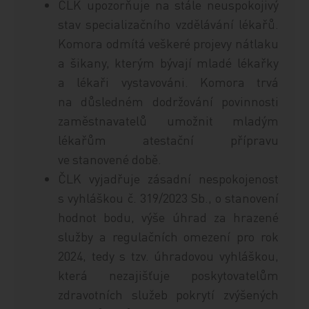
ČLK upozorňuje na stále neuspokojivý
stav specializačního vzdělávání lékařů.
Komora odmítá veškeré projevy nátlaku
a šikany, kterým bývají mladé lékařky
a lékaři vystavováni. Komora trvá
na důsledném dodržování povinnosti
zaměstnavatelů umožnit mladým
lékařům atestační přípravu
ve stanovené době.
ČLK vyjadřuje zásadní nespokojenost
s vyhláškou č. 319/2023 Sb., o stanovení
hodnot bodu, výše úhrad za hrazené
služby a regulačních omezení pro rok
2024, tedy s tzv. úhradovou vyhláškou,
která nezajišťuje poskytovatelům
zdravotních služeb pokrytí zvýšených