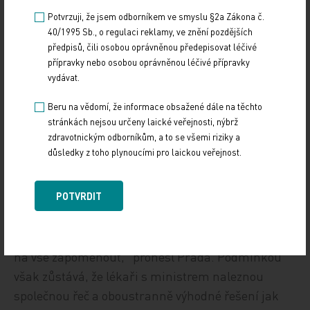
plochami poskytovatelů, pacientů, pojišťoven.
Potvrzuji, že jsem odborníkem ve smyslu §2a Zákona č.
Řešíte toho spoustu a jste pod obrovským tlakem,
40/1995 Sb., o regulaci reklamy, ve znění pozdějších
protože stejně jako platí, že lékaři jsou jenom lidi,
předpisů, čili osobou oprávněnou předepisovat léčivé
i ministři jsou jenom lidi,“ pronesl na úvod
přípravky nebo osobou oprávněnou léčivé přípravky
vydávat.
empaticky Přáda. Dodal však, že ministr občas
zapomíná, že je také ministrem zdravotníků a měl
Beru na vědomí, že informace obsažené dále na těchto
by „kopat“ za to, aby ve zdravotnictví panovaly
stránkách nejsou určeny laické veřejnosti, nýbrž
zdravotnickým odborníkům, a to se všemi riziky a
takové podmínky, aby zdravotníci nechtěli odcházet
důsledky z toho plynoucími pro laickou veřejnost.
a dělali práci ve zdravotnictví rádi a v důstojných
podmínkách. Přáda zároveň deklaroval vůli
POTVRDIT
dohodnout se a nastavit takové podmínky, aby
mohl být protest lékařů odvolán. „Myslím si,
že po počátečních konfrontacích jsme ochotni
na vše zapomenout,“ pronesl Přáda. Podmínkou
však zůstává, že lékaři s ministrem naleznou
společnou řeč a oboustranně výhodné řešení jak