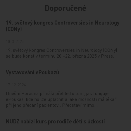
Doporučené
19. světový kongres Controversies in Neurology
(CONy)
10. 3. 2025
19. světový kongres Controversies in Neurology (CONy)
se bude konat v termínu 20.–22. března 2025 v Praze.
Vystavování ePoukazů
17. 12. 2024
Dnešní Poradna přináší přehled o tom, jak funguje
ePoukaz, kde ho lze uplatnit a jaké možnosti má lékař
při jeho předání pacientovi. Představí mimo…
NUDZ nabízí kurs pro rodiče dětí s úzkostí