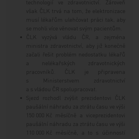
technologií ve zdravotnictví. Zároveň
však ČLK trvá na tom, že elektronizace
musí lékařům ulehčovat práci tak, aby
se mohli více věnovat svým pacientům.
ČLK vyzývá vládu ČR, a zejména
ministra zdravotnictví, aby již konečně
začali řešit problém nedostatku lékařů
a nelékařských zdravotnických
pracovníků. ČLK je připravena
s Ministerstvem zdravotnictví
a s vládou ČR spolupracovat.
Sjezd rozhodl zvýšit prezidentovi ČLK
paušální náhradu za ztrátu času ve výši
150 000 Kč měsíčně a viceprezidentovi
paušální náhradu za ztrátu času ve výši
110 000 Kč měsíčně, a to s účinností