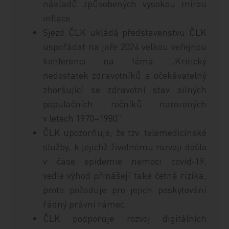
nákladů způsobených vysokou mírou
inflace.
Sjezd ČLK ukládá představenstvu ČLK
uspořádat na jaře 2024 velkou veřejnou
konferenci na téma „Kritický
nedostatek zdravotníků a očekávatelný
zhoršující se zdravotní stav silných
populačních ročníků narozených
v letech 1970–1980“.
ČLK upozorňuje, že tzv. telemedicínské
služby, k jejichž živelnému rozvoji došlo
v čase epidemie nemoci covid‑19,
vedle výhod přinášejí také četná rizika,
proto požaduje pro jejich poskytování
řádný právní rámec.
ČLK podporuje rozvoj digitálních