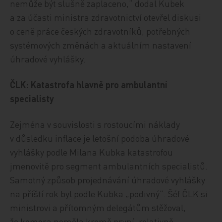
nemůže být slušně zaplaceno,“ dodal Kubek
a za účasti ministra zdravotnictví otevřel diskusi
o ceně práce českých zdravotníků, potřebných
systémových změnách a aktuálním nastavení
úhradové vyhlášky.
ČLK: Katastrofa hlavně pro ambulantní
specialisty
Zejména v souvislosti s rostoucími náklady
v důsledku inflace je letošní podoba úhradové
vyhlášky podle Milana Kubka katastrofou
jmenovitě pro segment ambulantních specialistů.
Samotný způsob projednávání úhradové vyhlášky
na příští rok byl podle Kubka „podivný“. Šéf ČLK si
ministrovi a přítomným delegátům stěžoval,
že komora neměla kromě první, relativně