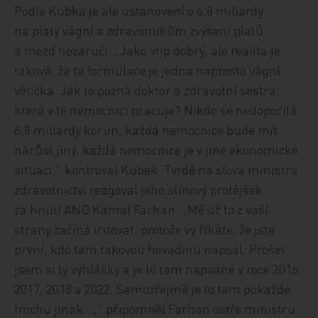
Podle Kubka je ale ustanovení o 6,8 miliardy
na platy vágní a zdravotníkům zvýšení platů
a mezd nezaručí. „Jako vtip dobrý, ale realita je
taková, že ta formulace je jedna naprosto vágní
větička. Jak to pozná doktor a zdravotní sestra,
která v té nemocnici pracuje? Nikdo se nedopočítá
6,8 miliardy korun, každá nemocnice bude mít
nárůst jiný, každá nemocnice je v jiné ekonomické
situaci,“ kontroval Kubek. Tvrdě na slova ministra
zdravotnictví reagoval jeho stínový protějšek
za hnutí ANO Kamal Farhan. „Mě už to z vaší
strany začíná iritovat, protože vy říkáte, že jste
první, kdo tam takovou hovadinu napsal. Prošel
jsem si ty vyhlášky a je to tam napsané v roce 2016,
2017, 2018 a 2022. Samozřejmě je to tam pokaždé
trochu jinak…,“ připomněl Farhan ostře ministru