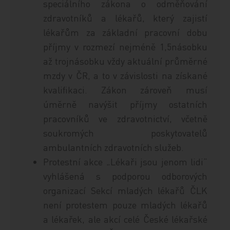
speciálního zákona o odměňování
zdravotníků a lékařů, který zajistí
lékařům za základní pracovní dobu
příjmy v rozmezí nejméně 1,5násobku
až trojnásobku vždy aktuální průměrné
mzdy v ČR, a to v závislosti na získané
kvalifikaci. Zákon zároveň musí
úměrně navýšit příjmy ostatních
pracovníků ve zdravotnictví, včetně
soukromých poskytovatelů
ambulantních zdravotních služeb.
Protestní akce „Lékaři jsou jenom lidi“
vyhlášená s podporou odborových
organizací Sekcí mladých lékařů ČLK
není protestem pouze mladých lékařů
a lékařek, ale akcí celé České lékařské