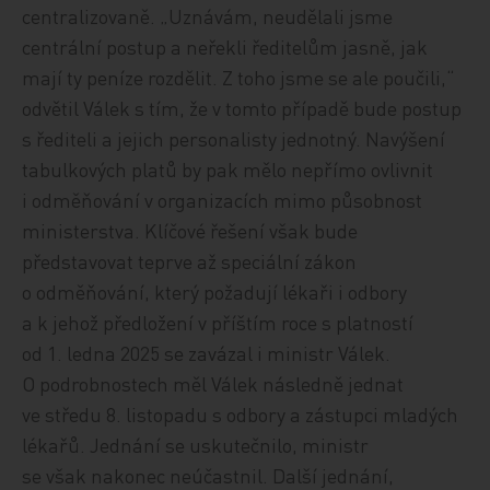
centralizovaně. „Uznávám, neudělali jsme
centrální postup a neřekli ředitelům jasně, jak
mají ty peníze rozdělit. Z toho jsme se ale poučili,“
odvětil Válek s tím, že v tomto případě bude postup
s řediteli a jejich personalisty jednotný. Navýšení
tabulkových platů by pak mělo nepřímo ovlivnit
i odměňování v organizacích mimo působnost
ministerstva. Klíčové řešení však bude
představovat teprve až speciální zákon
o odměňování, který požadují lékaři i odbory
a k jehož předložení v příštím roce s platností
od 1. ledna 2025 se zavázal i ministr Válek.
O podrobnostech měl Válek následně jednat
ve středu 8. listopadu s odbory a zástupci mladých
lékařů. Jednání se uskutečnilo, ministr
se však nakonec neúčastnil. Další jednání,