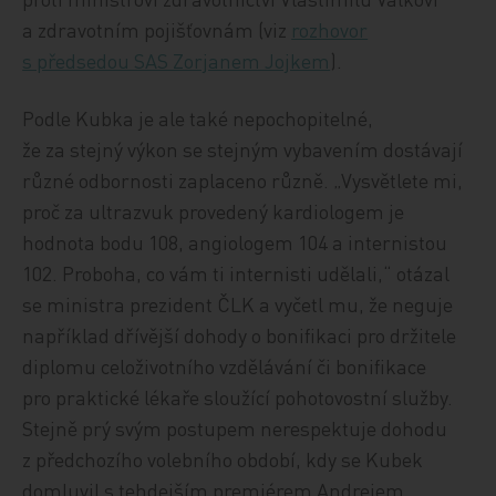
a zdravotním pojišťovnám (
viz
rozhovor
s předsedou SAS Zorjanem Jojkem
).
Podle Kubka je ale také nepochopitelné,
že za stejný výkon se stejným vybavením dostávají
různé odbornosti zaplaceno různě. „Vysvětlete mi,
proč za ultrazvuk provedený kardiologem je
hodnota bodu 108, angiologem 104 a internistou
102. Proboha, co vám ti internisti udělali,“ otázal
se ministra prezident ČLK a vyčetl mu, že neguje
například dřívější dohody o bonifikaci pro držitele
diplomu celoživotního vzdělávání či bonifikace
pro praktické lékaře sloužící pohotovostní služby.
Stejně prý svým postupem nerespektuje dohodu
z předchozího volebního období, kdy se Kubek
domluvil s tehdejším premiérem Andrejem