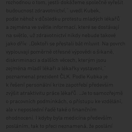
rozhodnou o tom, jestli dokážeme společně vyřešit
budoucnost zdravotnictví,“ uvedl Kubek,
podle něhož v důsledku protestu mladých lékařů
a zejména ve světle informací, které se dostávají
na světlo, už zdravotnictví nikdy nebude takové
jako dřív. „Doktoři se přestali bát mluvit. Na povrch
vyplouvají poměrně otřesné výpovědi o šikaně,
diskriminaci a dalších věcech, kterým jsou
zejména mladí lékaři a lékařky vystaveni,“
poznamenal prezident ČLK. Podle Kubka je
k řešení personální krize zapotřebí především
zvýšit atraktivitu práce lékařů. „Je to samozřejmě
o pracovních podmínkách, o přístupu ke vzdělání,
ale v neposlední řadě také o finančním
ohodnocení. I kdyby byla medicína především
posláním, tak to přeci neznamená, že poslání