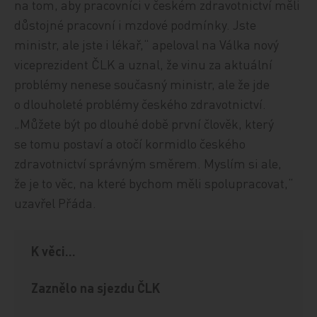
na tom, aby pracovníci v českém zdravotnictví měli
důstojné pracovní i mzdové podmínky. Jste
ministr, ale jste i lékař,“ apeloval na Válka nový
viceprezident ČLK a uznal, že vinu za aktuální
problémy nenese současný ministr, ale že jde
o dlouholeté problémy českého zdravotnictví.
„Můžete být po dlouhé době první člověk, který
se tomu postaví a otočí kormidlo českého
zdravotnictví správným směrem. Myslím si ale,
že je to věc, na které bychom měli spolupracovat,“
uzavřel Přáda.
K věci...
Zaznělo na sjezdu ČLK