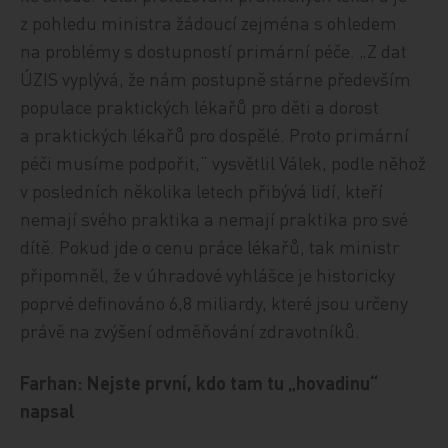
z pohledu ministra žádoucí zejména s ohledem
na problémy s dostupností primární péče. „Z dat
ÚZIS vyplývá, že nám postupně stárne především
populace praktických lékařů pro děti a dorost
a praktických lékařů pro dospělé. Proto primární
péči musíme podpořit,“ vysvětlil Válek, podle něhož
v posledních několika letech přibývá lidí, kteří
nemají svého praktika a nemají praktika pro své
dítě. Pokud jde o cenu práce lékařů, tak ministr
připomněl, že v úhradové vyhlášce je historicky
poprvé definováno 6,8 miliardy, které jsou určeny
právě na zvýšení odměňování zdravotníků.
Farhan: Nejste první, kdo tam tu „hovadinu“
napsal