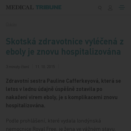
Přeskočit na obsah
Články
Skotská zdravotnice vyléčená z
eboly je znovu hospitalizována
3 minuty čtení
11. 10. 2015
Zdravotní sestra Pauline Cafferkeyová, která se
letos v lednu údajně úspěšně zotavila po
nakažení virem eboly, je s komplikacemi znovu
hospitalizována.
Podle prohlášení, které vydala londýnská
nemocnice Royal Free, je žena ve vážném stavu.