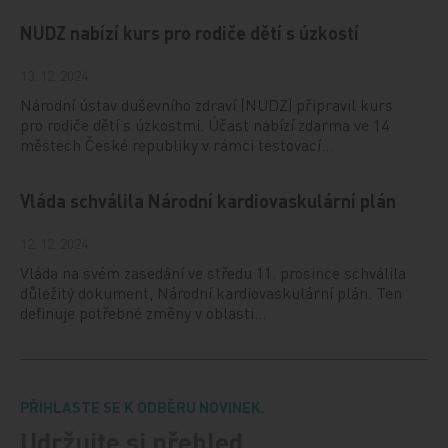
NUDZ nabízí kurs pro rodiče dětí s úzkostí
13. 12. 2024
Národní ústav duševního zdraví (NUDZ) připravil kurs
pro rodiče dětí s úzkostmi. Účast nabízí zdarma ve 14
městech České republiky v rámci testovací…
Vláda schválila Národní kardiovaskulární plán
12. 12. 2024
Vláda na svém zasedání ve středu 11. prosince schválila
důležitý dokument, Národní kardiovaskulární plán. Ten
definuje potřebné změny v oblasti…
PŘIHLASTE SE K ODBĚRU NOVINEK.
Udržujte si přehled