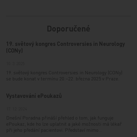
Doporučené
19. světový kongres Controversies in Neurology
(CONy)
10. 3. 2025
19. světový kongres Controversies in Neurology (CONy)
se bude konat v termínu 20.–22. března 2025 v Praze.
Vystavování ePoukazů
17. 12. 2024
Dnešní Poradna přináší přehled o tom, jak funguje
ePoukaz, kde ho lze uplatnit a jaké možnosti má lékař
při jeho předání pacientovi. Představí mimo…