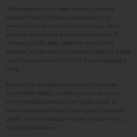
Cafferkeyová minulý týden přijala v Londýně
ocenění Pride of Britain a setkala se s chotí
premiéra Davida Camerona Samanthou, která
pořádala pro oceněné a jejich rodiny recepci. V
rozhovoru s BBC před udělením ceny Skotka
popsala, že měla dlouho zdravotní problémy, trpěla
například onemocněním štítné žlázy a vypadaly jí
vlasy.
Ebola může i po vyléčení symptomů zanechat
dlouhodobě vedlejší následky jako ztrátu zraku,
chronické bolesti kloubů nebo ztrátu vlasů. U
amerického lékaře Iana Croziera, který se rovněž
vyléčil, se virus našel po několika měsících v oku,
které změnilo barvu.