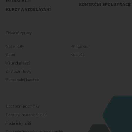
MEDISEKCE
KOMERČNÍ SPOLUPRÁCE
KURZY A VZDĚLÁVÁNÍ
Tiskové zprávy
Naše tituly
Přihlášení
Autoři
Kontakt
Kalendář akcí
Znalostní testy
Personální inzerce
Obchodní podmínky
Ochrana osobních údajů
Podmínky užití
Obchodní podmínky předplatného