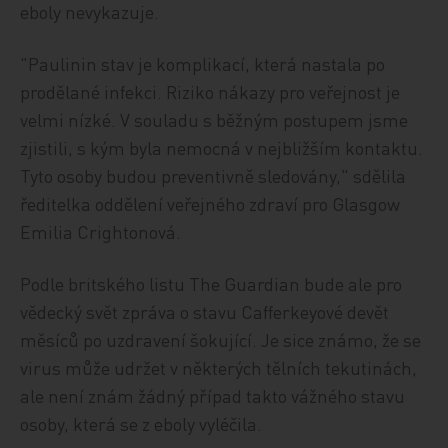
eboly nevykazuje.
"Paulinin stav je komplikací, která nastala po
prodělané infekci. Riziko nákazy pro veřejnost je
velmi nízké. V souladu s běžným postupem jsme
zjistili, s kým byla nemocná v nejbližším kontaktu.
Tyto osoby budou preventivně sledovány," sdělila
ředitelka oddělení veřejného zdraví pro Glasgow
Emilia Crightonová.
Podle britského listu The Guardian bude ale pro
vědecký svět zpráva o stavu Cafferkeyové devět
měsíců po uzdravení šokující. Je sice známo, že se
virus může udržet v některých tělních tekutinách,
ale není znám žádný případ takto vážného stavu
osoby, která se z eboly vyléčila.