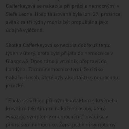
Cafferkeyová se nakazila při práci s nemocnými v
Sieře Leone. Hospitalizovaná byla loni 29. prosince,
avšak za tři týdny mohla být propuštěna jako
údajně vyléčená.
Skotka Cafferkeyová se necítila dobře už tento
týden v úterý, proto byla přijata do nemocnice v
Glasgowě. Dnes ráno ji vrtulník přepravil do
Londýna. Tamní nemocnice tvrdí, že riziko
nakažení osob, které byly v kontaktu s nemocnou,
je nízké.
"Ebola se šíří jen přímým kontaktem s krví nebo
krevními tekutinami nakažené osoby, která
vykazuje symptomy onemocnění," uvádí se v
prohlášení nemocnice. Žena podle ní symptomy