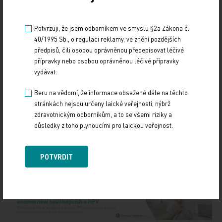
Potvrzuji, že jsem odborníkem ve smyslu §2a Zákona č.
40/1995 Sb., o regulaci reklamy, ve znění pozdějších
předpisů, čili osobou oprávněnou předepisovat léčivé
přípravky nebo osobou oprávněnou léčivé přípravky
vydávat.
Beru na vědomí, že informace obsažené dále na těchto
Zdroj: ČTK
stránkách nejsou určeny laické veřejnosti, nýbrž
zdravotnickým odborníkům, a to se všemi riziky a
Z REGIONŮ
důsledky z toho plynoucími pro laickou veřejnost.
Sdílejte článek
POTVRDIT