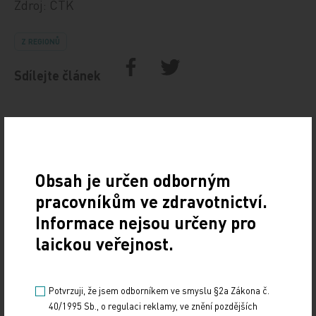
Zdroj: ČTK
Z REGIONŮ
Sdílejte článek
Obsah je určen odborným
pracovníkům ve zdravotnictví.
Informace nejsou určeny pro
laickou veřejnost.
Doporučené
19. světový kongres Controversies in Neurology
Potvrzuji, že jsem odborníkem ve smyslu §2a Zákona č.
(CONy)
40/1995 Sb., o regulaci reklamy, ve znění pozdějších