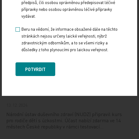
předpisů, čili osobou oprávněnou předepisovat léčivé
10. 3. 2025
přípravky nebo osobou oprávněnou léčivé přípravky
19. světový kongres Controversies in Neurology (CONy)
vydávat.
se bude konat v termínu 20.–22. března 2025 v Praze.
Beru na vědomí, že informace obsažené dále na těchto
stránkách nejsou určeny laické veřejnosti, nýbrž
Vystavování ePoukazů
zdravotnickým odborníkům, a to se všemi riziky a
důsledky z toho plynoucími pro laickou veřejnost.
17. 12. 2024
Dnešní Poradna přináší přehled o tom, jak funguje
ePoukaz, kde ho lze uplatnit a jaké možnosti má lékař
POTVRDIT
při jeho předání pacientovi. Představí mimo…
NUDZ nabízí kurs pro rodiče dětí s úzkostí
13. 12. 2024
Národní ústav duševního zdraví (NUDZ) připravil kurs
pro rodiče dětí s úzkostmi. Účast nabízí zdarma ve 14
městech České republiky v rámci testovací…