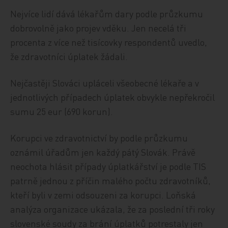
Nejvíce lidí dává lékařům dary podle průzkumu
dobrovolně jako projev vděku. Jen necelá tři
procenta z více než tisícovky respondentů uvedlo,
že zdravotníci úplatek žádali.
Nejčastěji Slováci upláceli všeobecné lékaře a v
jednotlivých případech úplatek obvykle nepřekročil
sumu 25 eur (690 korun).
Korupci ve zdravotnictví by podle průzkumu
oznámil úřadům jen každý pátý Slovák. Právě
neochota hlásit případy úplatkářství je podle TIS
patrně jednou z příčin malého počtu zdravotníků,
kteří byli v zemi odsouzeni za korupci. Loňská
analýza organizace ukázala, že za poslední tři roky
slovenské soudy za brání úplatků potrestaly jen