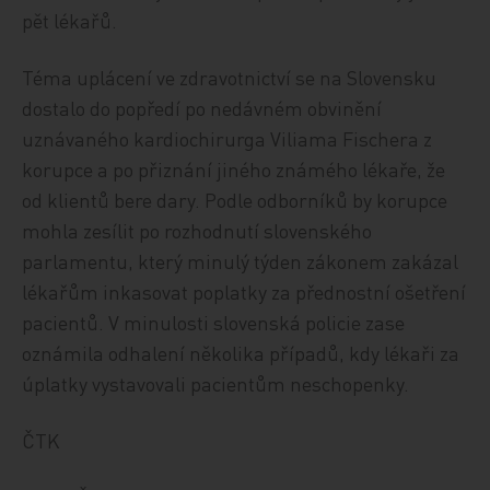
pět lékařů.
Téma uplácení ve zdravotnictví se na Slovensku
dostalo do popředí po nedávném obvinění
uznávaného kardiochirurga Viliama Fischera z
korupce a po přiznání jiného známého lékaře, že
od klientů bere dary. Podle odborníků by korupce
mohla zesílit po rozhodnutí slovenského
parlamentu, který minulý týden zákonem zakázal
lékařům inkasovat poplatky za přednostní ošetření
pacientů. V minulosti slovenská policie zase
oznámila odhalení několika případů, kdy lékaři za
úplatky vystavovali pacientům neschopenky.
ČTK