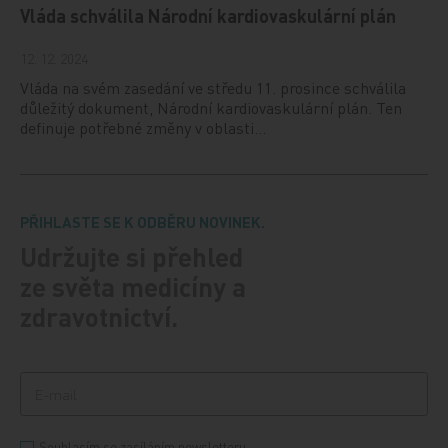
Vláda schválila Národní kardiovaskulární plán
12. 12. 2024
Vláda na svém zasedání ve středu 11. prosince schválila
důležitý dokument, Národní kardiovaskulární plán. Ten
definuje potřebné změny v oblasti…
PŘIHLASTE SE K ODBĚRU NOVINEK.
Udržujte si přehled
ze světa medicíny a
zdravotnictví.
Souhlasím se zasíláním newsletteru