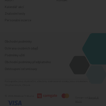
Kalendář akcí
Znalostní testy
Personální inzerce
Obchodní podmínky
Ochrana osobních údajů
Podmínky užití
Obchodní podmínky předplatného
Odstoupení od smlouvy
Fotografie jsou ilustrační, všechny zobrazené osoby jsou modelem. Zdroj:
Shutterstock, iStock.
© 2026 Medical Tribune
Design od
Beneš &
Michl