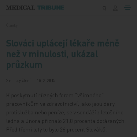
Přeskočit na obsah
Články
Slováci uplácejí lékaře méně
než v minulosti, ukázal
průzkum
2 minuty čtení
18. 2. 2015
K poskytnutí různých forem "všimného"
pracovníkům ve zdravotnictví, jako jsou dary,
protislužba nebo peníze, se v sondáží z letošního
ledna a února přiznalo 21,8 procenta dotázaných.
Před třemi lety to bylo 26 procent Slováků.