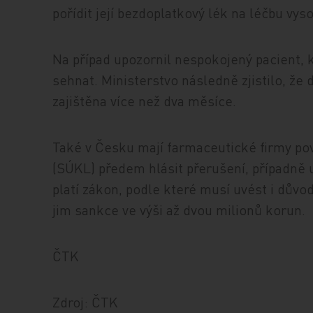
pořídit její bezdoplatkový lék na léčbu vys
Na případ upozornil nespokojený pacient, 
sehnat. Ministerstvo následně zjistilo, že
zajištěna více než dva měsíce.
Také v Česku mají farmaceutické firmy pov
(SÚKL) předem hlásit přerušení, případně 
platí zákon, podle které musí uvést i dův
jim sankce ve výši až dvou milionů korun.
ČTK
Zdroj: ČTK