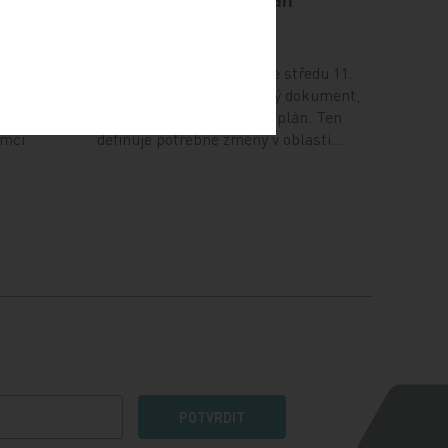
12. 12. 2024
ví (NUDZ)
Vláda na svém zasedání ve středu 11.
prosince schválila důležitý dokument,
ma ve 14
Národní kardiovaskulární plán. Ten
ámci
definuje potřebné změny v oblasti…
POTVRDIT