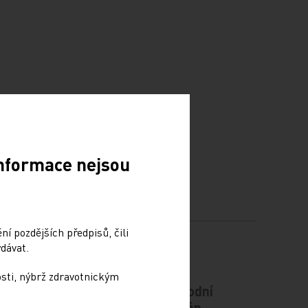
Informace nejsou
í pozdějších předpisů, čili
dávat.
osti, nýbrž zdravotnickým
odiče
Vláda schválila Národní
kardiovaskulární plán