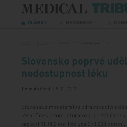
Přeskočit na obsah
ČLÁNKY
MEDISEKCE
KON
Domů
Články
Slovensko poprvé udělilo pokutu za…
Slovensko poprvé uděl
nedostupnost léku
1 minuta čtení
8. 11. 2013
Slovenské ministerstvo zdravotnictví uděl
léku. Dnes o tom informoval portál čas.s
zaplatit 10.000 eur (zhruba 270.000 korun),