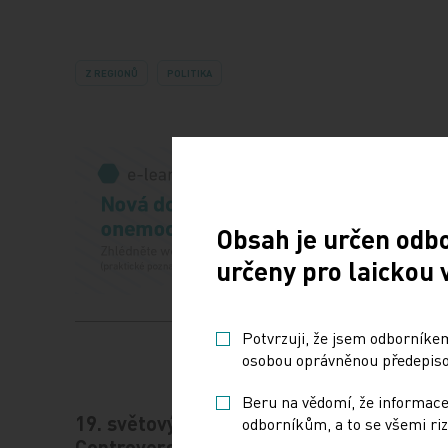
Z REGIONŮ
POLITIKA
Obsah je určen odb
určeny pro laickou 
Potvrzuji, že jsem odborníkem
osobou oprávněnou předepisov
Beru na vědomí, že informace
19. světový kongres
Vystav
odborníkům, a to se všemi riz
Controversies in Neurology