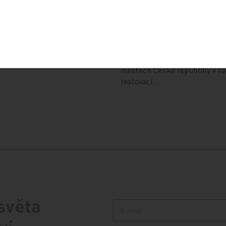
4
13. 12. 2024
radna přináší přehled o tom,
je ePoukaz, kde ho lze
Národní ústav duševního zdra
a jaké možnosti má lékař
připravil kurs pro rodiče dětí
předání pacientovi. Představí
s úzkostmi. Účast nabízí zdar
městech České republiky v r
testovací…
 světa