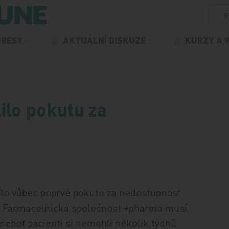
O
GRESY
AKTUÁLNÍ DISKUZE
KURZY A 
ilo pokutu za
ilo vůbec poprvé pokutu za nedostupnost
k. Farmaceutická společnost +pharma musí
 neboť pacienti si nemohli několik týdnů