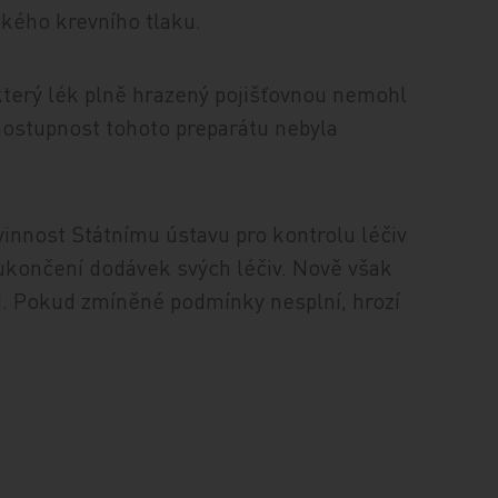
okého krevního tlaku.
který lék plně hrazený pojišťovnou nemohl
 dostupnost tohoto preparátu nebyla
innost Státnímu ústavu pro kontrolu léčiv
ukončení dodávek svých léčiv. Nově však
od. Pokud zmíněné podmínky nesplní, hrozí