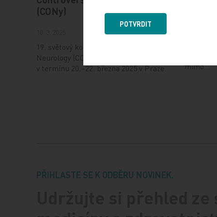
17. 12. 202
(CONy)
Dnešní Po
POTVRDIT
10. 3. 2025
jak fungu
uplatnit 
19. světový kongres Controversies in
při jeho 
Neurology (CONy) se bude konat
mimo…
v termínu 20.–22. března 2025 v Praze.
PŘIHLASTE SE K ODBĚRU NOVINEK.
Udržujte si přehled ze