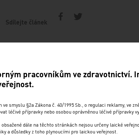
Sdílejte článek
orným pracovníkům ve zdravotnictví. 
veřejnost.
 ve smyslu §2a Zákona č. 40/1995 Sb., o regulaci reklamy, ve zněn
Doporučené
at léčivé přípravky nebo osobou oprávněnou léčivé přípravky vy
 obsažené dále na těchto stránkách nejsou určeny laické veřejn
ování ePoukazů
NUDZ nabízí kurs pro r
iky a důsledky z toho plynoucími pro laickou veřejnost.
dětí s úzkostí